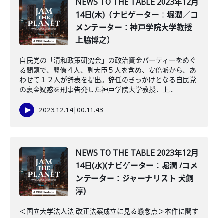
NEWS TO THE TABLE 2023年12月
14日(木)（ナビゲーター：堀潤／コ
メンテーター：神戸学院大学教授
上脇博之）
自民党の「清和政策研究会」の政治資金パーティーをめぐ
る問題で、閣僚４人、副大臣５人を含め、安倍派から、あ
わせて１２人が辞表を提出。辞任のきっかけとなる自民党
の裏金疑惑を刑事告発した神戸学院大学教授、上...
2023.12.14
|
00:11:43
NEWS TO THE TABLE 2023年12月
14日(水)(ナビゲーター：堀潤 /コメ
ンテーター：ジャーナリスト 犬飼
淳)
＜国立大学法人法 改正法案成立に見る懸念点＞本件に関す