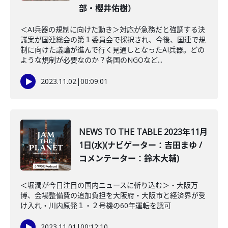
部・櫻井佑樹）
＜AI兵器の規制に向けた動き＞対応が急務だと強調する決
議案が国連総会の第１委員会で採択され、今後、国連で規
制に向けた議論が進んで行く見通しとなったAI兵器。どの
ような規制が必要なのか？各国のNGOなど...
2023.11.02
|
00:09:01
NEWS TO THE TABLE 2023年11月
1日(水)(ナビゲーター：吉田まゆ /
コメンテーター：鈴木大輔)
＜堀潤が今日注目の国内ニュースに斬り込む＞・大阪万
博、会場整備費の追加負担を大阪府・大阪市と経済界が受
け入れ・川内原発１・２号機の60年運転を認可
2023.11.01
|
00:12:10