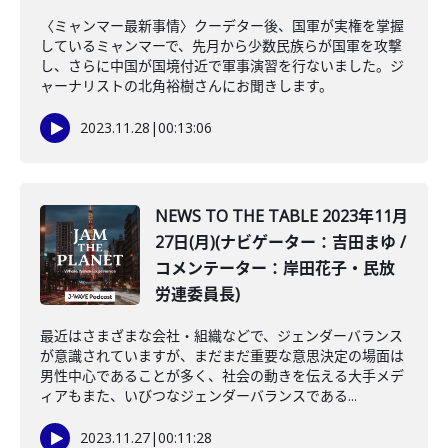
〈ミャンマー最新事情〉クーデター後、国軍が実権を掌握
しているミャンマーで、先月から少数民族らが国軍を攻撃
し、さらに中国が国境付近で軍事演習を行ないました。ジ
ャーナリストの北角裕樹さんにお聞きします。
2023.11.28
|
00:13:06
NEWS TO THE TABLE 2023年11月
27日(月)(ナビゲーター：吉田まゆ /
コメンテーター：岸田花子・民放
労連委員長)
最近はさまざまな会社・組織などで、ジェンダーバランス
が意識されていますが、まだまだ重要な意思決定の場面は
男性中心であることが多く、社会の動きを伝える大手メデ
ィアもまた、いびつなジェンダーバランスである...
2023.11.27
|
00:11:28