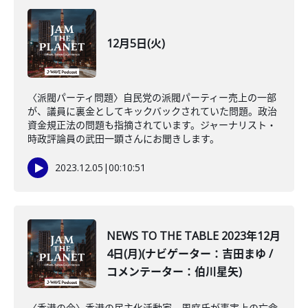
12月5日(火)
〈派閥パーティ問題〉自民党の派閥パーティー売上の一部
が、議員に裏金としてキックバックされていた問題。政治
資金規正法の問題も指摘されています。ジャーナリスト・
時政評論員の武田一顕さんにお聞きします。
2023.12.05
|
00:10:51
NEWS TO THE TABLE 2023年12月
4日(月)(ナビゲーター：吉田まゆ /
コメンテーター：伯川星矢)
〈香港の今〉香港の民主化活動家、周庭氏が事実上の亡命