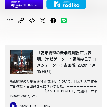
Share
「高市総理の衆議院解散 正式表
明」(ナビゲーター：野嶋紗己子 コ
メンテーター：吉田徹) 2026年1月
19日(月)
高市総理の衆議院解散 正式表明について、同志社大学政策
学部教授・吉田徹さんに伺いました。＝＝＝＝＝＝＝＝＝
＝＝＝＝＝＝＝＝＝＝「JAM THE PLANET」毎週月～木曜
19:00～20:45J-W...
2026.01.19
|
00:10:42