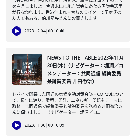
を宣言しました。今週末には地方議会にあたる区議会選挙
が行なわれます。香港生まれ・育ちのライターで周庭氏の
友人でもある、伯川星矢さんにお聞きします。
2023.12.04
|
00:10:40
NEWS TO THE TABLE 2023年11月
30日(木)（ナビゲーター：堀潤／コ
メンテーター：共同通信 編集委員
兼論説委員 井田徹治）
ドバイで開幕した国連の気候変動対策会議・COP28につい
て、長年に渡り、環境、開発、エネルギー問題をテーマに
取材。共同通信で編集委員と論説委員を務める井田徹治さ
んに伺いました。（ナビゲーター：堀潤／コ...
2023.11.30
|
00:10:05