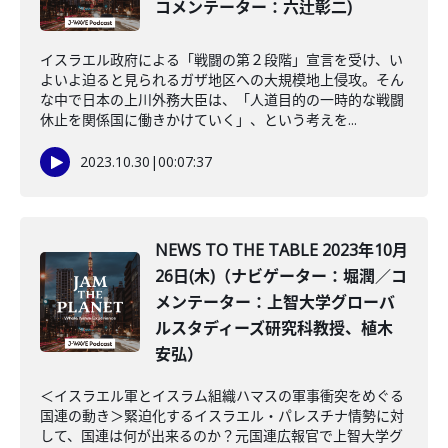
コメンテーター：六辻彰二)
イスラエル政府による「戦闘の第２段階」宣言を受け、い
よいよ迫ると見られるガザ地区への大規模地上侵攻。そん
な中で日本の上川外務大臣は、「人道目的の一時的な戦闘
休止を関係国に働きかけていく」、という考えを...
2023.10.30
|
00:07:37
NEWS TO THE TABLE 2023年10月
26日(木)（ナビゲーター：堀潤／コ
メンテーター：上智大学グローバ
ルスタディーズ研究科教授、植木
安弘）
＜イスラエル軍とイスラム組織ハマスの軍事衝突をめぐる
国連の動き＞緊迫化するイスラエル・パレスチナ情勢に対
して、国連は何が出来るのか？元国連広報官で上智大学グ