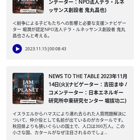
ンテーター：NPO法人テラ・ルネ
ッサンス創設者 鬼丸昌也)
＜紛争による子どもたちへの影響と必要な支援＞ナビゲー
ター 堀潤が認定NPO法人テラ・ルネッサンス創設者 鬼丸
昌也さんと考える。
2023.11.15
|
00:08:43
NEWS TO THE TABLE 2023年11月
14日(火)(ナビゲーター：吉田まゆ /
コメンテーター：日本エネルギー
研究所中東研究センター 堀拔功二)
イスラエルからハマスにより連れ去られた人質問題解決に
ついて、仲介役として名前が出ているのがカタールです。
秋田県よりも狭いぐらいの国土で、人口は300万人。この
小さな国、カタールがなぜ注目されるのでしょ...