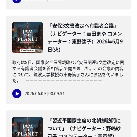
「安保3文書改定へ有識者会議」
（ナビゲーター：吉田まゆ コメン
テーター：東野篤子）2026年6月9
日(火)
政府は8日、国家安全保障戦略など安保関連3文書改定に関
する有識者会議を首相官邸で開きました。この会議の内容
について、筑波大学教授の東野篤子さんにお話を伺いまし
た。 ＝＝＝＝＝＝＝＝＝＝＝＝＝＝＝＝＝＝...
2026.06.09
|
00:09:31
「習近平国家主席の北朝鮮訪問に
ついて」（ナビゲーター：野嶋紗
己子 コメンテーター：高英起）