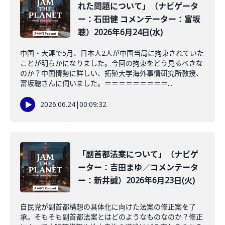
れた問題について」（ナビゲータ
ー：石田健 コメンテーター：富坂
聰）2026年6月24日(水)
中国・大連で5月、日本人2人が中国当局に拘束されていた
ことが明らかになりました。今回の拘束をどう見るべきな
のか？中国情勢に詳しい、拓殖大学海外事情研究所教授、
富坂聰さんに伺いました。＝＝＝＝＝＝＝＝＝...
2026.06.24
|
00:09:32
「副首都法案について」（ナビゲ
ーター：吉田まゆ／コメンテータ
ー：新井誠）2026年6月23日(火)
自民党が副首都構想の具体化に向けた法案の修正案を了
承。そもそも副首都法案とはどのようなものなのか？修正