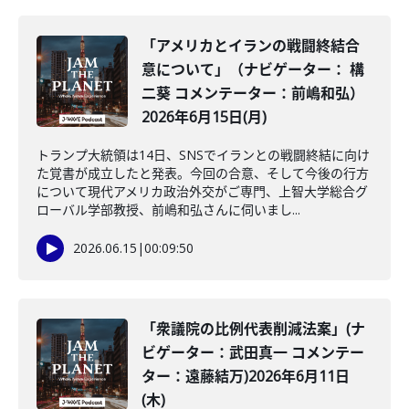
「アメリカとイランの戦闘終結合
意について」（ナビゲーター： 構
二葵 コメンテーター：前嶋和弘）
2026年6月15日(月)
トランプ大統領は14日、SNSでイランとの戦闘終結に向け
た覚書が成立したと発表。今回の合意、そして今後の行方
について現代アメリカ政治外交がご専門、上智大学総合グ
ローバル学部教授、前嶋和弘さんに伺いまし...
2026.06.15
|
00:09:50
「衆議院の比例代表削減法案」(ナ
ビゲーター：武田真一 コメンテー
ター：遠藤結万)2026年6月11日
(木)