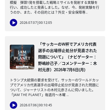
模擬 弾頭1発を搭載した戦略ミサイルを発射する実験を
行い、成功したと発表しました。なぜ、今、発射実験を行
うのか、また、その目的とは？外交・安全保障専...
2026.07.07
|
00:12:05
「サッカーのW杯でアメリカ代表
選手の出場停止処分が見直された
問題について」（ナビゲーター：
野嶋紗己子／コメンテーター：木
村元彦）2026年7月6日(月)
トランプ大統領の要求を受けて、サッカーのワールドカッ
プでアメリカ代表選手の出場停止処分が見直された問題に
ついて、ジャーナリストの木村元彦さんに伺いました。
「JAM THE PLANET」毎週月～木曜 ...
2026.07.06
|
00:10:45