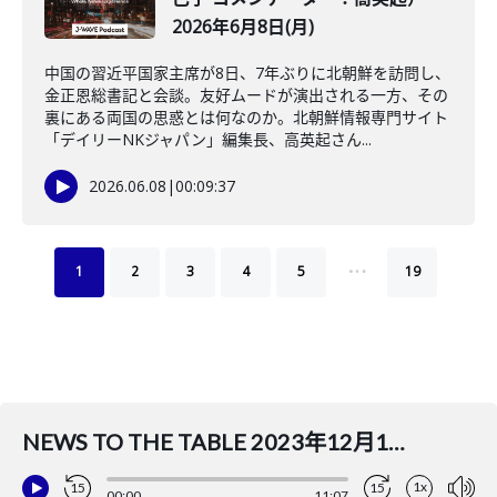
2026年6月8日(月)
中国の習近平国家主席が8日、7年ぶりに北朝鮮を訪問し、
金正恩総書記と会談。友好ムードが演出される一方、その
裏にある両国の思惑とは何なのか。北朝鮮情報専門サイト
「デイリーNKジャパン」編集長、高英起さん...
2026.06.08
|
00:09:37
…
1
2
3
4
5
19
NEWS TO THE TABLE 2023年12月18日(月)(ナビゲーター：吉田まゆ コメンテーター：斎藤裕司)
1x
15
15
00:00
11:07