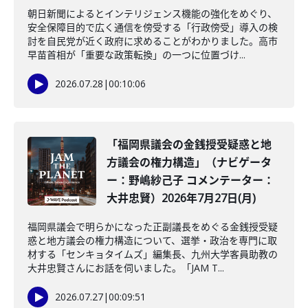
朝日新聞によるとインテリジェンス機能の強化をめぐり、
安全保障目的で広く通信を傍受する「行政傍受」導入の検
討を自民党が近く政府に求めることがわかりました。高市
早苗首相が「重要な政策転換」の一つに位置づけ...
2026.07.28
|
00:10:06
「福岡県議会の金銭授受疑惑と地
方議会の権力構造」（ナビゲータ
ー：野嶋紗己子 コメンテーター：
大井忠賢）2026年7月27日(月)
福岡県議会で明らかになった正副議長をめぐる金銭授受疑
惑と地方議会の権力構造について、選挙・政治を専門に取
材する「センキョタイムズ」編集長、九州大学客員助教の
大井忠賢さんにお話を伺いました。「JAM T...
2026.07.27
|
00:09:51