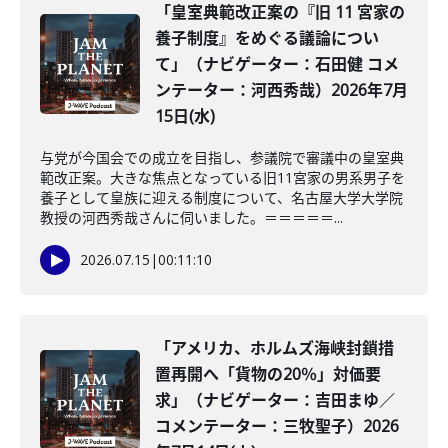
「皇室典範改正案の『旧 11 宮家の
養子制度』をめぐる議論につい
て」（ナビゲーター：石田健 コメ
ンテーター：河西秀哉）2026年7月
15日(水)
与党が今国会での成立を目指し、参議院で審議中の皇室典
範改正案。大きな焦点となっている旧11宮家の男系男子を
養子として皇族に迎える制度について、名古屋大学大学院
教授の河西秀哉さんに伺いました。＝＝＝＝＝...
2026.07.15
|
00:11:10
「アメリカ、ホルムズ海峡封鎖措
置再開へ「貨物の20％」対価要
求」（ナビゲーター：吉田まゆ／
コメンテーター：三牧聖子）2026