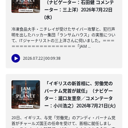
（ナビゲーター：石田健 コメンテ
ーター：三上洋）2026年7月22日
(水)
冷凍食品大手・ニチレイが受けたサイバー攻撃と、犯行声
明を出したハッカー集団「ランサムハウス」の実態につい
て、ITジャーナリストの三上洋さんに伺いました。＝＝＝
＝＝＝＝＝＝＝＝＝＝＝＝＝＝＝＝「JAM ...
2026.07.22
|
00:09:38
「イギリスの新首相に、労働党の
バーナム党首が就任」（ナビゲー
ター：瀧口友里奈／コメンテータ
ー：小川浩之）2026年7月21日(火)
20日、イギリス、与党「労働党」のアンディ・バーナム党
首がチャールズ国王の任命を受けて、首相に就任しまし