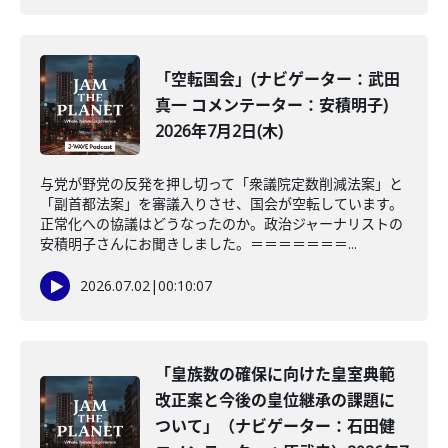
「空転国会」(ナビゲーター：武田
真一 コメンテーター：安積明子)
2026年7月2日(木)
与党が野党の反発を押し切って「衆議院定数削減法案」と
「副首都法案」を審議入りさせ、国会が空転しています。
正常化への協議はどうなったのか。政治ジャーナリストの
安積明子さんにお聞きしました。＝＝＝＝＝＝＝...
2026.07.02
|
00:10:07
「皇族数の確保に向けた皇室典範
改正案と今後の皇位継承の課題に
ついて」（ナビゲーター：石田健