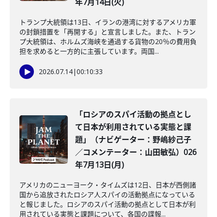
年7月14日(火)
トランプ大統領は13日、イランの港湾に対するアメリカ軍
の封鎖措置を「再開する」と宣言しました。また、トラン
プ大統領は、ホルムズ海峡を通過する貨物の20％の費用負
担を求めると一方的に主張しています。両国...
2026.07.14
|
00:10:33
「ロシアのスパイ活動の拠点とし
て日本が利用されている実態と課
題」（ナビゲーター：野嶋紗己子
／コメンテーター：山田敏弘）026
年7月13日(月)
アメリカのニューヨーク・タイムズは12日、日本が西側諸
国から追放されたロシア人スパイの活動拠点になっている
と報じました。ロシアのスパイ活動の拠点として日本が利
用されている実態と課題について、各国の諜報...