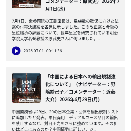
コメンテーター：原武史）2026年7
月1日(水)
7月1日、衆参両院の正副議長は、皇族数の確保に向けた法
案の付帯決議案を各党に示しました。この改正案と今後の
皇位継承の課題について、長年皇室を研究されている明治
学院大学名誉教授の原武史さんに伺いました。...
2026.07.01
|
00:11:36
「中国による日本への輸出規制強
化について」（ナビゲーター：野
嶋紗己子／コメンテーター：近藤
大介）2026年6月29日(月)
中国商務省は29日、20の日本企業・団体を輸出規制リスト
に追加したと発表。軍民両用＝デュアルユース品目の輸出
を禁止するなど、対日圧力をさらに強めています。その狙
いはどこにあるのか？中国情勢に詳しい、ジ...