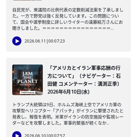
自民党が、衆議院の比例代表の定数削減法案を了承しまし
た。一方で野党は強く反発しています。この問題につい
て、国会や選挙制度に詳しいライターの遠藤結万さんにお
聞きしました。＝＝＝＝＝＝＝＝＝＝＝＝＝＝＝＝...
2026.06.11
|
00:07:23
「アメリカとイラン軍事応酬の行
方について」（ナビゲーター：石
田健 コメンテーター：溝渕正季）
2026年6月10日(水)
トランプ大統領は9日、ホルムズ海峡上空でアメリカ軍の
攻撃型ヘリコプター「アパッチ」がイランに撃墜されたと
発表し、報復を表明。米軍がイランの防空施設や監視レー
ダーなどを攻撃しました。軍事的緊張が続くなか...
2026.06.10
|
00:07:57