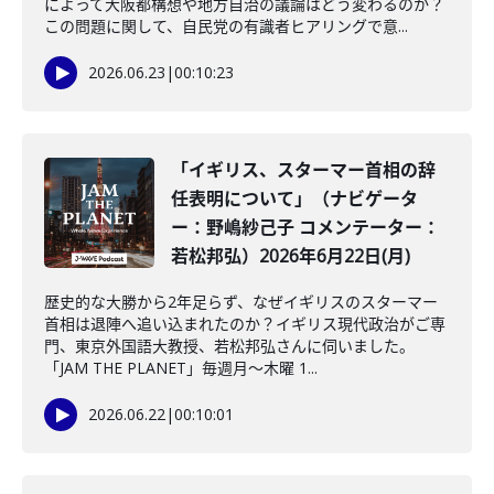
によって大阪都構想や地方自治の議論はどう変わるのか？
この問題に関して、自民党の有識者ヒアリングで意...
2026.06.23
|
00:10:23
「イギリス、スターマー首相の辞
任表明について」（ナビゲータ
ー：野嶋紗己子 コメンテーター：
若松邦弘）2026年6月22日(月)
歴史的な大勝から2年足らず、なぜイギリスのスターマー
首相は退陣へ追い込まれたのか？イギリス現代政治がご専
門、東京外国語大教授、若松邦弘さんに伺いました。
「JAM THE PLANET」毎週月～木曜 1...
2026.06.22
|
00:10:01