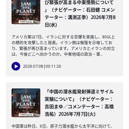
び緊張が高まる中東情勢について
」（ナビゲーター：石田健 コメン
テーター：溝渕正季）2026年7月8
日(水)
アメリカ軍は7日、イランに対する空爆を実施し、80以上
の標的を攻撃したと発表。イラン側は報復を示唆してお
り、緊張が再び高まっています。アメリカとイランの対立
は、今後どこへ向かうのか。中東地域の政治・軍...
2026.07.08
|
00:11:26
「中国の潜水艦発射弾道ミサイル
実験について」（ナビゲーター：
吉田まゆ／コメンテーター：高橋
浩祐）2026年7月7日(火)
中国軍は昨日、6日、原子力潜水艦から太平洋に向けて、