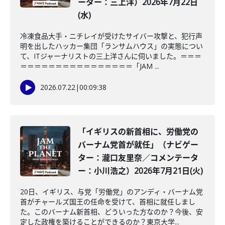
ーター：三上洋）2026年7月22日
(水)
冷凍食品大手・ニチレイが受けたサイバー攻撃と、犯行声
明を出したハッカー集団「ランサムハウス」の実態につい
て、ITジャーナリストの三上洋さんに伺いました。＝＝＝
＝＝＝＝＝＝＝＝＝＝＝＝＝＝＝＝「JAM ...
2026.07.22
|
00:09:38
「イギリスの新首相に、労働党の
バーナム党首が就任」（ナビゲー
ター：瀧口友里奈／コメンテータ
ー：小川浩之）2026年7月21日(火)
20日、イギリス、与党「労働党」のアンディ・バーナム党
首がチャールズ国王の任命を受けて、首相に就任しまし
た。このバーナム新首相、どういった方なのか？今後、安
定した政権を築けることができるのか？東京大学...