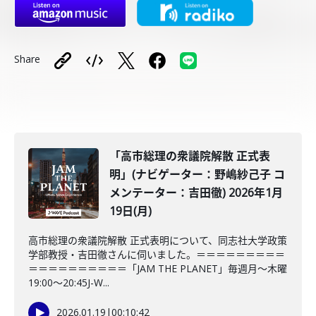
Share
「高市総理の衆議院解散 正式表
明」(ナビゲーター：野嶋紗己子 コ
メンテーター：吉田徹) 2026年1月
19日(月)
高市総理の衆議院解散 正式表明について、同志社大学政策
学部教授・吉田徹さんに伺いました。＝＝＝＝＝＝＝＝＝
＝＝＝＝＝＝＝＝＝＝「JAM THE PLANET」毎週月～木曜
19:00～20:45J-W...
2026.01.19
|
00:10:42