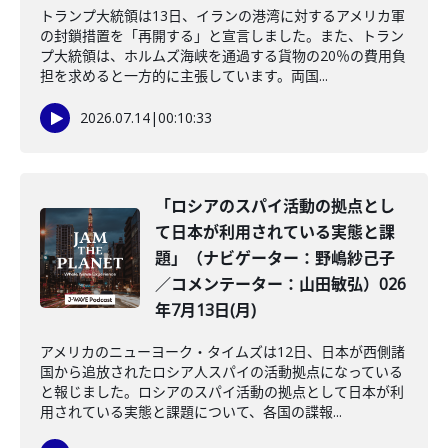
トランプ大統領は13日、イランの港湾に対するアメリカ軍
の封鎖措置を「再開する」と宣言しました。また、トラン
プ大統領は、ホルムズ海峡を通過する貨物の20％の費用負
担を求めると一方的に主張しています。両国...
2026.07.14
|
00:10:33
「ロシアのスパイ活動の拠点とし
て日本が利用されている実態と課
題」（ナビゲーター：野嶋紗己子
／コメンテーター：山田敏弘）026
年7月13日(月)
アメリカのニューヨーク・タイムズは12日、日本が西側諸
国から追放されたロシア人スパイの活動拠点になっている
と報じました。ロシアのスパイ活動の拠点として日本が利
用されている実態と課題について、各国の諜報...