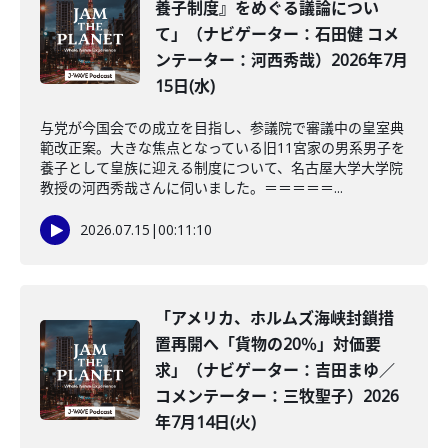
養子制度』をめぐる議論につい
て」（ナビゲーター：石田健 コメ
ンテーター：河西秀哉）2026年7月
15日(水)
与党が今国会での成立を目指し、参議院で審議中の皇室典
範改正案。大きな焦点となっている旧11宮家の男系男子を
養子として皇族に迎える制度について、名古屋大学大学院
教授の河西秀哉さんに伺いました。＝＝＝＝＝...
2026.07.15
|
00:11:10
「アメリカ、ホルムズ海峡封鎖措
置再開へ「貨物の20％」対価要
求」（ナビゲーター：吉田まゆ／
コメンテーター：三牧聖子）2026
年7月14日(火)