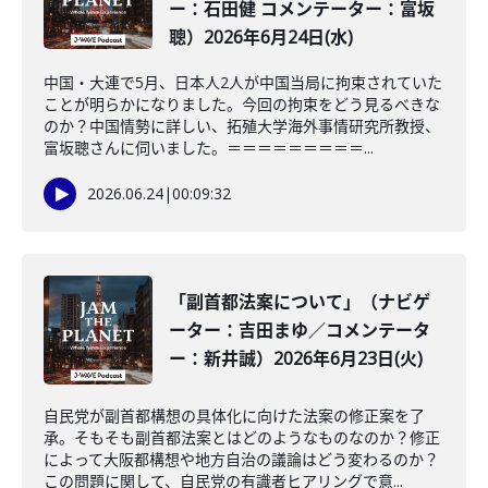
ー：石田健 コメンテーター：富坂
聰）2026年6月24日(水)
中国・大連で5月、日本人2人が中国当局に拘束されていた
ことが明らかになりました。今回の拘束をどう見るべきな
のか？中国情勢に詳しい、拓殖大学海外事情研究所教授、
富坂聰さんに伺いました。＝＝＝＝＝＝＝＝＝...
2026.06.24
|
00:09:32
「副首都法案について」（ナビゲ
ーター：吉田まゆ／コメンテータ
ー：新井誠）2026年6月23日(火)
自民党が副首都構想の具体化に向けた法案の修正案を了
承。そもそも副首都法案とはどのようなものなのか？修正
によって大阪都構想や地方自治の議論はどう変わるのか？
この問題に関して、自民党の有識者ヒアリングで意...