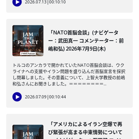
2026.07.13
|
00:10:10
「NATO首脳会談」(ナビゲータ
ー：武田真一 コメンテーター：前
嶋和弘) 2026年7月9日(木)
トルコのアンカラで開かれていたNATO首脳会談は、ウク
ライナへの支援やイラン問題を盛り込んだ首脳宣言を採択
し閉幕しました。その意義について、上智大学教授の前嶋
和弘さんにお聞きしました。＝＝＝＝＝＝＝＝...
2026.07.09
|
00:10:44
「アメリカによるイラン空爆で再
び緊張が高まる中東情勢について