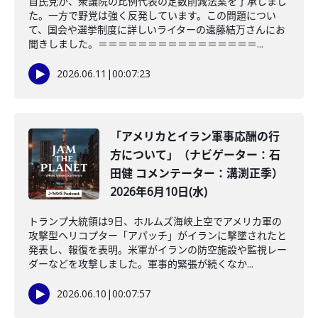
自民党が、衆議院の比例代表の定数削減法案を了承しまし
た。一方で野党は強く反発しています。この問題につい
て、国会や選挙制度に詳しいライターの遠藤結万さんにお
聞きしました。＝＝＝＝＝＝＝＝＝＝＝＝＝＝＝＝...
2026.06.11
|
00:07:23
「アメリカとイラン軍事応酬の行
方について」（ナビゲーター：石
田健 コメンテーター：溝渕正季）
2026年6月10日(水)
トランプ大統領は9日、ホルムズ海峡上空でアメリカ軍の
攻撃型ヘリコプター「アパッチ」がイランに撃墜されたと
発表し、報復を表明。米軍がイランの防空施設や監視レー
ダーなどを攻撃しました。軍事的緊張が続くなか...
2026.06.10
|
00:07:57