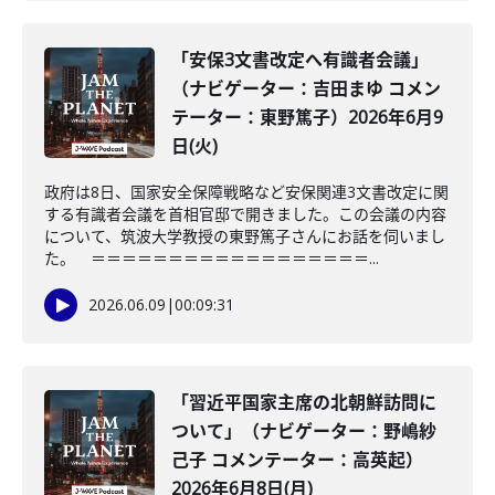
「安保3文書改定へ有識者会議」
（ナビゲーター：吉田まゆ コメン
テーター：東野篤子）2026年6月9
日(火)
政府は8日、国家安全保障戦略など安保関連3文書改定に関
する有識者会議を首相官邸で開きました。この会議の内容
について、筑波大学教授の東野篤子さんにお話を伺いまし
た。 ＝＝＝＝＝＝＝＝＝＝＝＝＝＝＝＝＝＝...
2026.06.09
|
00:09:31
「習近平国家主席の北朝鮮訪問に
ついて」（ナビゲーター：野嶋紗
己子 コメンテーター：高英起）
2026年6月8日(月)