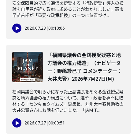
安全保障目的で広く通信を傍受する「行政傍受」導入の検
討を自民党が近く政府に求めることがわかりました。高市
早苗首相が「重要な政策転換」の一つに位置づけ...
2026.07.28
|
00:10:06
「福岡県議会の金銭授受疑惑と地
方議会の権力構造」（ナビゲータ
ー：野嶋紗己子 コメンテーター：
大井忠賢）2026年7月27日(月)
福岡県議会で明らかになった正副議長をめぐる金銭授受疑
惑と地方議会の権力構造について、選挙・政治を専門に取
材する「センキョタイムズ」編集長、九州大学客員助教の
大井忠賢さんにお話を伺いました。「JAM T...
2026.07.27
|
00:09:51