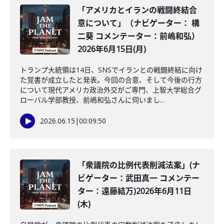
「アメリカとイランの戦闘終結合
意について」（ナビゲーター： 構
二葵 コメンテーター：前嶋和弘）
2026年6月15日(月)
トランプ大統領は14日、SNSでイランとの戦闘終結に向け
た覚書が成立したと発表。今回の合意、そして今後の行方
について現代アメリカ政治外交がご専門、上智大学総合グ
ローバル学部教授、前嶋和弘さんに伺いまし...
2026.06.15
|
00:09:50
「衆議院の比例代表削減法案」(ナ
ビゲーター：武田真一 コメンテー
ター：遠藤結万)2026年6月11日
(木)