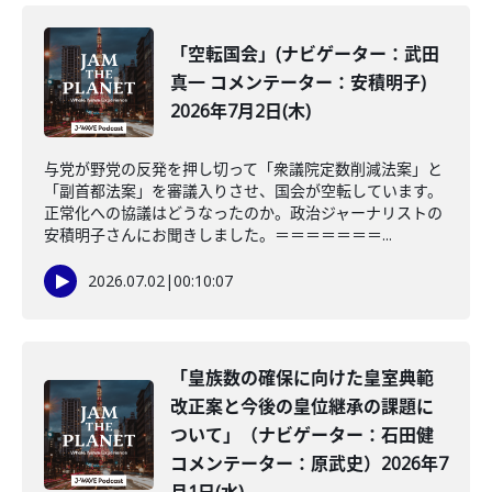
「空転国会」(ナビゲーター：武田
真一 コメンテーター：安積明子)
2026年7月2日(木)
与党が野党の反発を押し切って「衆議院定数削減法案」と
「副首都法案」を審議入りさせ、国会が空転しています。
正常化への協議はどうなったのか。政治ジャーナリストの
安積明子さんにお聞きしました。＝＝＝＝＝＝＝...
2026.07.02
|
00:10:07
「皇族数の確保に向けた皇室典範
改正案と今後の皇位継承の課題に
ついて」（ナビゲーター：石田健
コメンテーター：原武史）2026年7