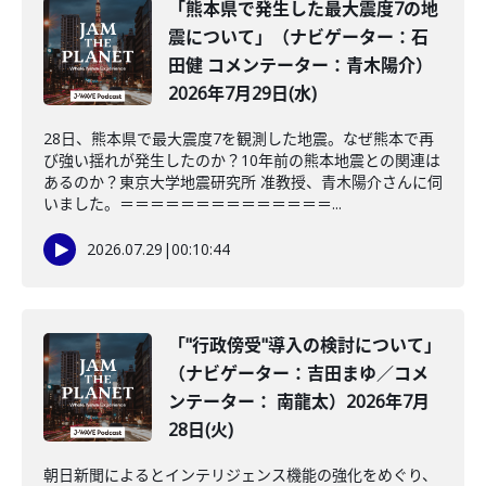
「熊本県で発生した最大震度7の地
震について」（ナビゲーター：石
田健 コメンテーター：青木陽介）
2026年7月29日(水)
28日、熊本県で最大震度7を観測した地震。なぜ熊本で再
び強い揺れが発生したのか？10年前の熊本地震との関連は
あるのか？東京大学地震研究所 准教授、青木陽介さんに伺
いました。＝＝＝＝＝＝＝＝＝＝＝＝＝＝...
2026.07.29
|
00:10:44
「"行政傍受"導入の検討について」
（ナビゲーター：吉田まゆ／コメ
ンテーター： 南龍太）2026年7月
28日(火)
朝日新聞によるとインテリジェンス機能の強化をめぐり、