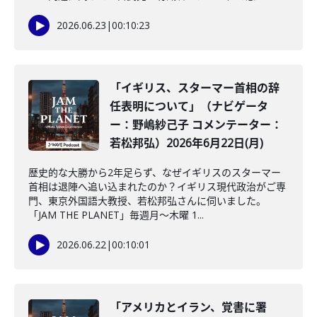
2026.06.23
|
00:10:23
「イギリス、スターマー首相の辞
任表明について」（ナビゲータ
ー：野嶋紗己子 コメンテーター：
若松邦弘）2026年6月22日(月)
歴史的な大勝から2年足らず、なぜイギリスのスターマー
首相は退陣へ追い込まれたのか？イギリス現代政治がご専
門、東京外国語大教授、若松邦弘さんに伺いました。
「JAM THE PLANET」毎週月～木曜 1...
2026.06.22
|
00:10:01
「アメリカとイラン、覚書に署