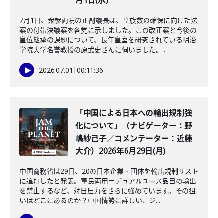
月1日(水)
7月1日、衆参両院の正副議長は、皇族数の確保に向けた法
案の付帯決議案を各党に示しました。この改正案と今後の
皇位継承の課題について、長年皇室を研究されている明治
学院大学名誉教授の原武史さんに伺いました。...
2026.07.01
|
00:11:36
「中国による日本への輸出規制強
化について」（ナビゲーター：野
嶋紗己子／コメンテーター：近藤
大介）2026年6月29日(月)
中国商務省は29日、20の日本企業・団体を輸出規制リスト
に追加したと発表。軍民両用＝デュアルユース品目の輸出
を禁止するなど、対日圧力をさらに強めています。その狙
いはどこにあるのか？中国情勢に詳しい、ジ...