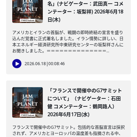
名」(ナビゲーター：武田真一 コメ
ンテーター：坂梨祥) 2026年6月18
日(木)
アメリカとイランの首脳が、戦闘の即時終結の宣言を盛り
込んだ覚書に正式署名しました。イラン情勢に詳しい、日
本エネルギー経済研究所中東研究センターの坂梨祥さんに
お聞きしました。＝＝＝＝＝＝＝＝＝＝＝＝＝＝...
2026.06.18
|
00:08:46
「フランスで開催中のG7サミット
について」（ナビゲーター：石田
健 コメンテーター：鶴岡路人）
2026年6月17日(水)
フランスで開催中のG7サミット。包括的な首脳宣言は採択
されず、アメリカとヨーロッパの温度差も指摘される中、