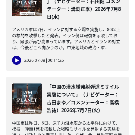
」（ナビゲーター：石田健 コメン
テーター：溝渕正季）2026年7月8
日(水)
アメリカ軍は7日、イランに対する空爆を実施し、80以上
の標的を攻撃したと発表。イラン側は報復を示唆してお
り、緊張が再び高まっています。アメリカとイランの対立
は、今後どこへ向かうのか。中東地域の政治・軍...
2026.07.08
|
00:11:26
「中国の潜水艦発射弾道ミサイル
実験について」（ナビゲーター：
吉田まゆ／コメンテーター：高橋
浩祐）2026年7月7日(火)
中国軍は昨日、6日、原子力潜水艦から太平洋に向けて、
模擬 弾頭1発を搭載した戦略ミサイルを発射する実験を
行い、成功したと発表しました。なぜ、今、発射実験を行