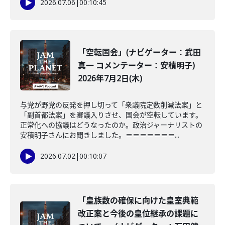
2026.07.06
|
00:10:45
「空転国会」(ナビゲーター：武田
真一 コメンテーター：安積明子)
2026年7月2日(木)
与党が野党の反発を押し切って「衆議院定数削減法案」と
「副首都法案」を審議入りさせ、国会が空転しています。
正常化への協議はどうなったのか。政治ジャーナリストの
安積明子さんにお聞きしました。＝＝＝＝＝＝＝...
2026.07.02
|
00:10:07
「皇族数の確保に向けた皇室典範
改正案と今後の皇位継承の課題に