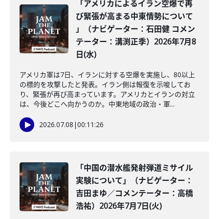
「アメリカによるイラン空爆で再
び緊張が高まる中東情勢について
」（ナビゲーター：石田健 コメン
テーター：溝渕正季）2026年7月8
日(水)
アメリカ軍は7日、イランに対する空爆を実施し、80以上
の標的を攻撃したと発表。イラン側は報復を示唆してお
り、緊張が再び高まっています。アメリカとイランの対立
は、今後どこへ向かうのか。中東地域の政治・軍...
2026.07.08
|
00:11:26
「中国の潜水艦発射弾道ミサイル
実験について」（ナビゲーター：
吉田まゆ／コメンテーター：高橋
浩祐）2026年7月7日(火)