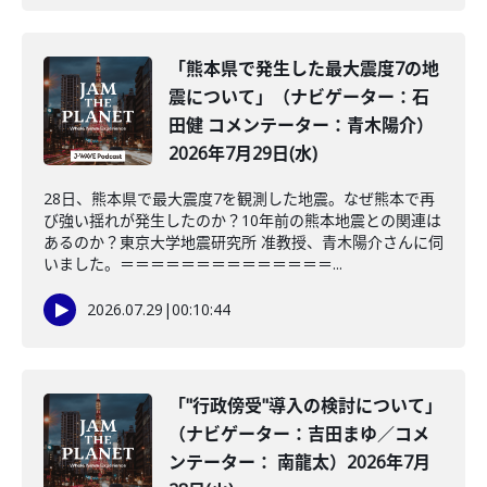
「熊本県で発生した最大震度7の地
震について」（ナビゲーター：石
田健 コメンテーター：青木陽介）
2026年7月29日(水)
28日、熊本県で最大震度7を観測した地震。なぜ熊本で再
び強い揺れが発生したのか？10年前の熊本地震との関連は
あるのか？東京大学地震研究所 准教授、青木陽介さんに伺
いました。＝＝＝＝＝＝＝＝＝＝＝＝＝＝...
2026.07.29
|
00:10:44
「"行政傍受"導入の検討について」
（ナビゲーター：吉田まゆ／コメ
ンテーター： 南龍太）2026年7月