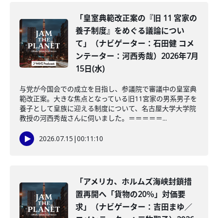
「皇室典範改正案の『旧 11 宮家の
養子制度』をめぐる議論につい
て」（ナビゲーター：石田健 コメ
ンテーター：河西秀哉）2026年7月
15日(水)
与党が今国会での成立を目指し、参議院で審議中の皇室典
範改正案。大きな焦点となっている旧11宮家の男系男子を
養子として皇族に迎える制度について、名古屋大学大学院
教授の河西秀哉さんに伺いました。＝＝＝＝＝...
2026.07.15
|
00:11:10
「アメリカ、ホルムズ海峡封鎖措
置再開へ「貨物の20％」対価要
求」（ナビゲーター：吉田まゆ／