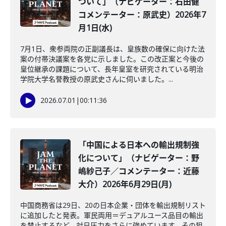
ついて」（ナビゲーター：石田健
コメンテーター：原武史）2026年7
月1日(水)
7月1日、衆参両院の正副議長は、皇族数の確保に向けた法
案の付帯決議案を各党に示しました。この改正案と今後の
皇位継承の課題について、長年皇室を研究されている明治
学院大学名誉教授の原武史さんに伺いました。...
2026.07.01
|
00:11:36
「中国による日本への輸出規制強
化について」（ナビゲーター：野
嶋紗己子／コメンテーター：近藤
大介）2026年6月29日(月)
中国商務省は29日、20の日本企業・団体を輸出規制リスト
に追加したと発表。軍民両用＝デュアルユース品目の輸出
を禁止するなど、対日圧力をさらに強めています。その狙