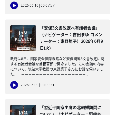
2026.06.10
|
00:07:57
「安保3文書改定へ有識者会議」
（ナビゲーター：吉田まゆ コメン
テーター：東野篤子）2026年6月9
日(火)
政府は8日、国家安全保障戦略など安保関連3文書改定に関
する有識者会議を首相官邸で開きました。この会議の内容
について、筑波大学教授の東野篤子さんにお話を伺いまし
た。 ＝＝＝＝＝＝＝＝＝＝＝＝＝＝＝＝＝＝...
2026.06.09
|
00:09:31
「習近平国家主席の北朝鮮訪問に
ついて」（ナビゲーター：野嶋紗