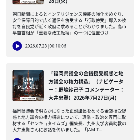
28日(火)
朝日新聞によるとインテリジェンス機能の強化をめぐり、
安全保障目的で広く通信を傍受する「行政傍受」導入の検
討を自民党が近く政府に求めることがわかりました。高市
早苗首相が「重要な政策転換」の一つに位置づけ...
2026.07.28
|
00:10:06
「福岡県議会の金銭授受疑惑と地
方議会の権力構造」（ナビゲータ
ー：野嶋紗己子 コメンテーター：
大井忠賢）2026年7月27日(月)
福岡県議会で明らかになった正副議長をめぐる金銭授受疑
惑と地方議会の権力構造について、選挙・政治を専門に取
材する「センキョタイムズ」編集長、九州大学客員助教の
大井忠賢さんにお話を伺いました。「JAM T...