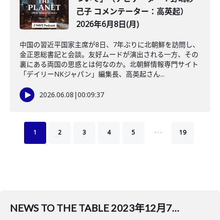
己子 コメンテーター：高英起）
2026年6月8日(月)
中国の習近平国家主席が8日、7年ぶりに北朝鮮を訪問し、
金正恩総書記と会談。友好ムードが演出される一方、その
裏にある両国の思惑とは何なのか。北朝鮮情報専門サイト
「デイリーNKジャパン」編集長、高英起さん...
2026.06.08
|
00:09:37
…
1
2
3
4
5
19
NEWS TO THE TABLE 2023年12月7日(木)（ナビゲーター：堀潤／コメンテーター：全国統一教会被害対策弁護団の事務局次長、弁護士 阿部克臣）