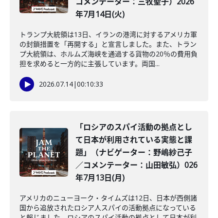
コメンテーター：三牧聖子）2026
年7月14日(火)
トランプ大統領は13日、イランの港湾に対するアメリカ軍
の封鎖措置を「再開する」と宣言しました。また、トラン
プ大統領は、ホルムズ海峡を通過する貨物の20％の費用負
担を求めると一方的に主張しています。両国...
2026.07.14
|
00:10:33
「ロシアのスパイ活動の拠点とし
て日本が利用されている実態と課
題」（ナビゲーター：野嶋紗己子
／コメンテーター：山田敏弘）026
年7月13日(月)
アメリカのニューヨーク・タイムズは12日、日本が西側諸
国から追放されたロシア人スパイの活動拠点になっている
と報じました。ロシアのスパイ活動の拠点として日本が利