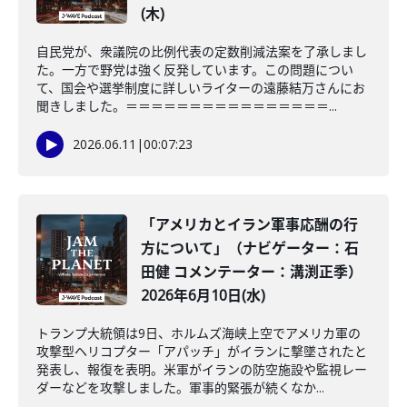
(木)
自民党が、衆議院の比例代表の定数削減法案を了承しまし
た。一方で野党は強く反発しています。この問題につい
て、国会や選挙制度に詳しいライターの遠藤結万さんにお
聞きしました。＝＝＝＝＝＝＝＝＝＝＝＝＝＝＝＝...
2026.06.11
|
00:07:23
「アメリカとイラン軍事応酬の行
方について」（ナビゲーター：石
田健 コメンテーター：溝渕正季）
2026年6月10日(水)
トランプ大統領は9日、ホルムズ海峡上空でアメリカ軍の
攻撃型ヘリコプター「アパッチ」がイランに撃墜されたと
発表し、報復を表明。米軍がイランの防空施設や監視レー
ダーなどを攻撃しました。軍事的緊張が続くなか...