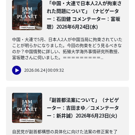
「中国・大連で日本人2人が拘束さ
れた問題について」（ナビゲータ
ー：石田健 コメンテーター：富坂
聰）2026年6月24日(水)
中国・大連で5月、日本人2人が中国当局に拘束されていた
ことが明らかになりました。今回の拘束をどう見るべきな
のか？中国情勢に詳しい、拓殖大学海外事情研究所教授、
富坂聰さんに伺いました。＝＝＝＝＝＝＝＝＝...
2026.06.24
|
00:09:32
「副首都法案について」（ナビゲ
ーター：吉田まゆ／コメンテータ
ー：新井誠）2026年6月23日(火)
自民党が副首都構想の具体化に向けた法案の修正案を了