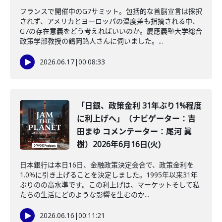
フランスで開催中のG7サミット。包括的な首脳宣言は採択
されず、アメリカとヨーロッパの温度差も指摘される中、
G7の存在意義をどう考えればいいのか。慶應義塾大学総合
政策学部教授の鶴岡路人さんに伺いました。...
2026.06.17
|
00:08:33
「日銀、政策金利 31年ぶり1%程度
に利上げへ」（ナビゲーター：吉
田まゆ コメンテーター：尾河 眞
樹）2026年6月16日(火)
日本銀行は本日16日、金融政策決定会合で、政策金利を
1.0%に引き上げることを決定しました。1995年以来31年
ぶりのの高水準です。この利上げは、マーケットそして私
たちの生活にどのような影響を生むのか...
2026.06.16
|
00:11:21