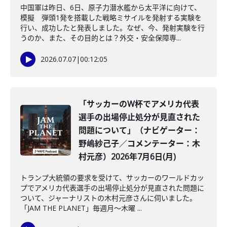
中国軍は昨日、6日、原子力潜水艦から太平洋に向けて、
模擬 弾頭1発を搭載した戦略ミサイルを発射する実験を
行い、成功したと発表しました。なぜ、今、発射実験を行
うのか、また、その目的とは？外交・安全保障専...
2026.07.07
|
00:12:05
「サッカーのW杯でアメリカ代表
選手の出場停止処分が見直された
問題について」（ナビゲーター：
野嶋紗己子／コメンテーター：木
村元彦）2026年7月6日(月)
トランプ大統領の要求を受けて、サッカーのワールドカッ
プでアメリカ代表選手の出場停止処分が見直された問題に
ついて、ジャーナリストの木村元彦さんに伺いました。
「JAM THE PLANET」毎週月～木曜 ...