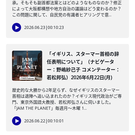
承。そもそも副首都法案とはどのようなものなのか？修正
によって大阪都構想や地方自治の議論はどう変わるのか？
この問題に関して、自民党の有識者ヒアリングで意...
2026.06.23
|
00:10:23
「イギリス、スターマー首相の辞
任表明について」（ナビゲータ
ー：野嶋紗己子 コメンテーター：
若松邦弘）2026年6月22日(月)
歴史的な大勝から2年足らず、なぜイギリスのスターマー
首相は退陣へ追い込まれたのか？イギリス現代政治がご専
門、東京外国語大教授、若松邦弘さんに伺いました。
「JAM THE PLANET」毎週月～木曜 1...
2026.06.22
|
00:10:01