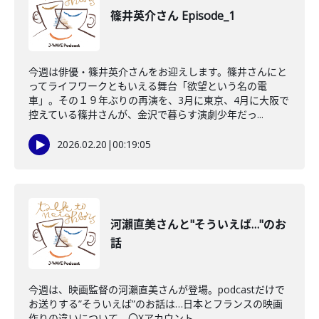
篠井英介さん Episode_1
今週は俳優・篠井英介さんをお迎えします。篠井さんにと
ってライフワークともいえる舞台「欲望という名の電
車」。その１９年ぶりの再演を、3月に東京、4月に大阪で
控えている篠井さんが、金沢で暮らす演劇少年だっ...
2026.02.20
|
00:19:05
河瀨直美さんと"そういえば…"のお
話
今週は、映画監督の河瀨直美さんが登場。podcastだけで
お送りする”そういえば”のお話は…日本とフランスの映画
作りの違いについて。〇Xアカウント