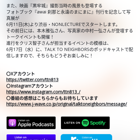
また、映画『黒牢城』撮影当時の風景も登場する
フォトブック『awai 刹那と永遠のまにまに』刊行を記念して写
真展が
6月11日(木)より渋谷・NONLECTUREでスタートします。
その前日には、本木雅弘さん、写真家の中村一弘さんが登壇する
トークイベントも開催！
進行をクリス智子さんが担当するイベントの模様は、
6月17日（水）に、TALK TO NEIGHBORSのポッドキャストで配
信しますので、そちらもどうぞお楽しみに！
〇Xアカウント
https://twitter.com/ttn813
〇Instagramアカウント
https://www.instagram.com/ttn813_/
〇番組の感想はこちらからもお待ちしています
https://www.j-wave.co.jp/original/talktoneighbors/message/