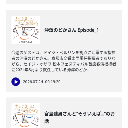
沖澤のどかさん Episode_1
今週のゲストは、ドイツ・ベルリンを拠点に活躍する指揮
者の沖澤のどかさん。京都市交響楽団常任指揮者でありな
がら、セイジ・オザワ 松本フェスティバル首席客演指揮者
に2024年8月より就任している沖澤のどか...
2026.07.24
|
00:19:20
宮島達男さんと"そういえば…"のお
話