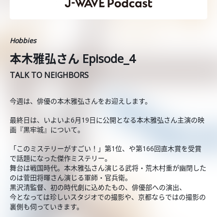
Hobbies
本木雅弘さん Episode_4
TALK TO NEIGHBORS
今週は、俳優の本木雅弘さんをお迎えします。
最終日は、いよいよ6月19日に公開となる本木雅弘さん主演の映
画『黒牢城』について。
「このミステリーがすごい！」第1位、や第166回直木賞を受賞
で話題になった傑作ミステリー。
舞台は戦国時代。本木雅弘さん演じる武将・荒木村重が幽閉した
のは菅田将暉さん演じる軍師・官兵衛。
黒沢清監督、初の時代劇に込めたもの、俳優部への演出、
今となっては珍しいスタジオでの撮影や、京都ならではの撮影の
裏側も伺っていきます。