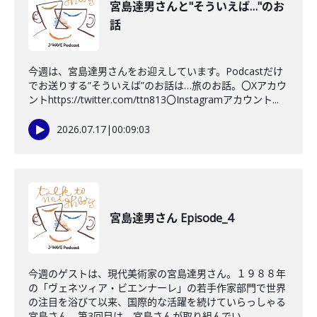
宮島達男さんと"そういえば…"のお
話
今週は、宮島達男さんをお迎えしています。Podcastだけ
でお送りする”そういえば”のお話は…旅のお話。〇Xアカウ
ントhttps://twitter.com/ttn813〇Instagramアカウント...
2026.07.17
|
00:09:03
宮島達男さん Episode_4
今週のゲストは、現代美術家の宮島達男さん。１９８８年
の「ヴェネツィア・ビエンナーレ」の若手作家部門で世界
の注目を浴びて以来、国際的な活躍を続けていらっしゃる
宮島さん。第3回目は、宮島さんが取り組んでい...