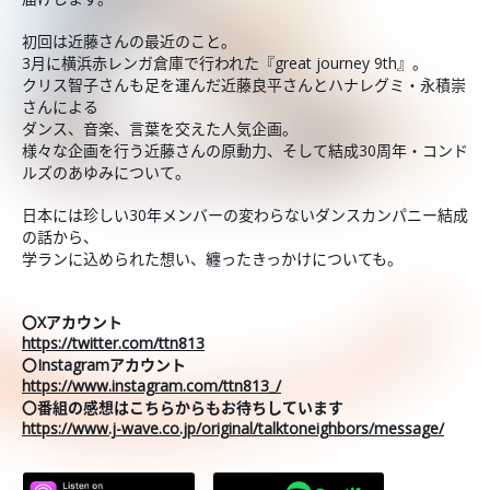
初回は近藤さんの最近のこと。
3月に横浜赤レンガ倉庫で行われた『great journey 9th』。
クリス智子さんも足を運んだ近藤良平さんとハナレグミ・永積崇
さんによる
ダンス、音楽、言葉を交えた人気企画。
様々な企画を行う近藤さんの原動力、そして結成30周年・コンド
ルズのあゆみについて。
日本には珍しい30年メンバーの変わらないダンスカンパニー結成
の話から、
学ランに込められた想い、纏ったきっかけについても。
〇Xアカウント
https://twitter.com/ttn813
〇Instagramアカウント
https://www.instagram.com/ttn813_/
〇番組の感想はこちらからもお待ちしています
https://www.j-wave.co.jp/original/talktoneighbors/message/