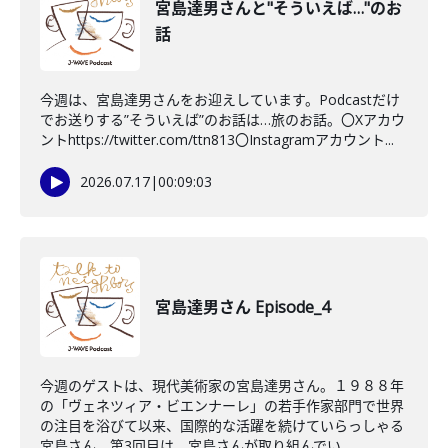
宮島達男さんと"そういえば…"のお
話
今週は、宮島達男さんをお迎えしています。Podcastだけ
でお送りする”そういえば”のお話は…旅のお話。〇Xアカウ
ントhttps://twitter.com/ttn813〇Instagramアカウント...
2026.07.17
|
00:09:03
宮島達男さん Episode_4
今週のゲストは、現代美術家の宮島達男さん。１９８８年
の「ヴェネツィア・ビエンナーレ」の若手作家部門で世界
の注目を浴びて以来、国際的な活躍を続けていらっしゃる
宮島さん。第3回目は、宮島さんが取り組んでい...