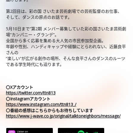
第2回目は、彩の国 さいたま芸術劇場での芸術監督のお仕事、
そして、ダンスの原点のお話です。
5月10日まで”第2期 メンバー募集していた彩の国さいたま芸術劇
場“カンパニー・グランデ”。
全国から多く応募を集める大人気の市民参加型企画。
年齢や性別、ハンディキャップや経験にとらわれない、近藤良平
さんの
“楽しい”が広がる創作の場所、そんな良平さんのダンスのルーツ
である学生時代にも迫ります。
〇Xアカウント
https://twitter.com/ttn813
〇Instagramアカウント
https://www.instagram.com/ttn813_/
〇番組の感想はこちらからもお待ちしています
https://www.j-wave.co.jp/original/talktoneighbors/message/