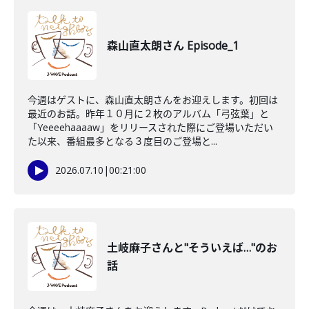
森山直太朗さん Episode_1
今週はゲストに、森山直太朗さんをお迎えします。初回は
最近のお話。昨年１０月に２枚のアルバム「弓弦葉」と
「Yeeeehaaaaw」をリリースされた際にご登場いただい
た以来、番組最多となる３度目のご登場と...
2026.07.10
|
00:21:00
土岐麻子さんと"そういえば…"のお
話