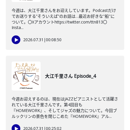
今週は、大江千里さんをお迎えしています。Podcastだけ
でお送りする”そういえば”のお話は…最近お好きな"船"に
ついて。〇Xアカウントhttps://twitter.com/ttn813〇
Insta...
2026.07.31
|
00:08:50
大江千里さん Episode_4
今週お迎えするのは、現在はJAZZピアニストとして活躍さ
れている大江千里さんです。第4回目も
『HOMEWORK』、そしてジャズの魅力について。今回ブ
ルックリンの景色を閉じこめた『HOMEWORK』アル...
2026.07.31
|
00:25:02