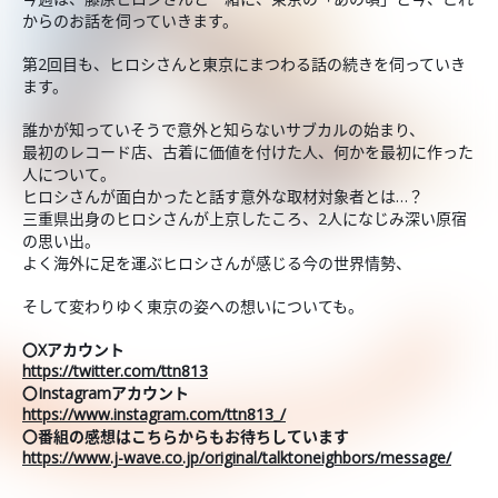
からのお話を伺っていきます。
第2回目も、ヒロシさんと東京にまつわる話の続きを伺っていき
ます。
誰かが知っていそうで意外と知らないサブカルの始まり、
最初のレコード店、古着に価値を付けた人、何かを最初に作った
人について。
ヒロシさんが面白かったと話す意外な取材対象者とは…？
三重県出身のヒロシさんが上京したころ、2人になじみ深い原宿
の思い出。
よく海外に足を運ぶヒロシさんが感じる今の世界情勢、
そして変わりゆく東京の姿への想いについても。
〇Xアカウント
https://twitter.com/ttn813
〇Instagramアカウント
https://www.instagram.com/ttn813_/
〇番組の感想はこちらからもお待ちしています
https://www.j-wave.co.jp/original/talktoneighbors/message/