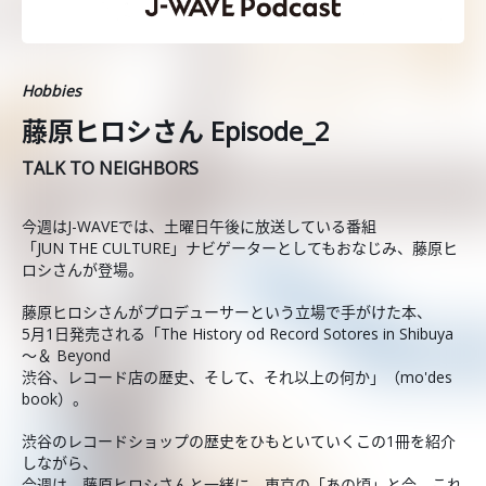
Hobbies
藤原ヒロシさん Episode_2
TALK TO NEIGHBORS
今週はJ-WAVEでは、土曜日午後に放送している番組
「JUN THE CULTURE」ナビゲーターとしてもおなじみ、藤原ヒ
ロシさんが登場。
藤原ヒロシさんがプロデューサーという立場で手がけた本、
5月1日発売される「The History od Record Sotores in Shibuya
〜＆ Beyond
渋谷、レコード店の歴史、そして、それ以上の何か」（mo'des
book）。
渋谷のレコードショップの歴史をひもといていくこの1冊を紹介
しながら、
今週は、藤原ヒロシさんと一緒に、東京の「あの頃」と今、これ