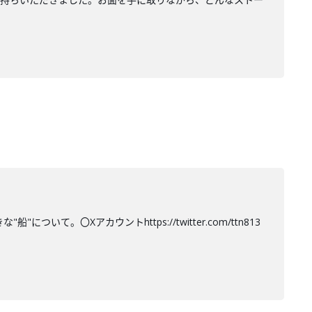
て。〇Xアカウントhttps://twitter.com/ttn813