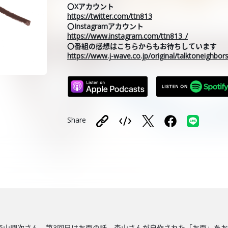
〇Xアカウント
https://twitter.com/ttn813
〇Instagramアカウント
https://www.instagram.com/ttn813_/
〇番組の感想はこちらからもお待ちしています
https://www.j-wave.co.jp/original/talktoneighbo
Share
森山開次さん。第3回目はお面の話。森山さんが自作された「お面」を