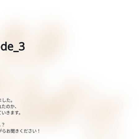
de_3
ました。
れたのか、
ていきます。
…？
がらお聞きください！