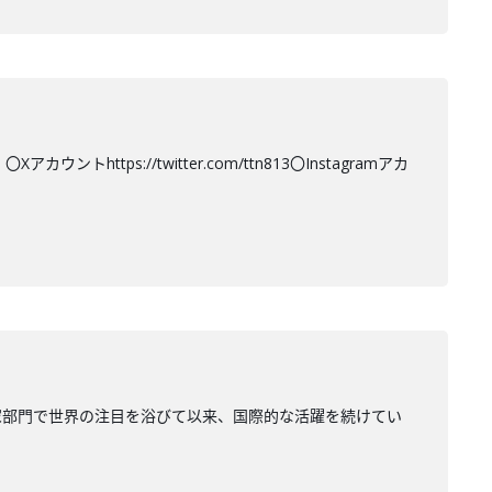
tps://twitter.com/ttn813〇Instagramアカ
家部門で世界の注目を浴びて以来、国際的な活躍を続けてい