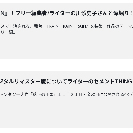
 TRAIN』！フリー編集者/ライターの川添史子さんと深堀り！202
で上演される、舞台『TRAIN TRAIN TRAIN』を特集！作品のテ
ー編...
タルリマスター版についてライターのセメントTHINGさんと深
ファンタジー大作「落下の王国」１１月２１日・金曜日に公開される4Kデ