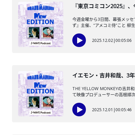
『東京コミコン2025』、
今週金曜から3日間、幕張メッセ
ず』主催、“アメコミ侍”こと 柳生玄
2025.12.02
|
00:05:06
イエモン・吉井和哉、3年密
THE YELLOW MONKE
て映像プロデューサーの高根順次さ
2025.12.01
|
00:05:46