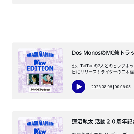
Dos MonosのMC兼
没、TaiTanの2人とのヒップ
日にリリース！ライターの二木信さ
2026.08.06
|
00:06:08
蓮沼執太 活動２０周年記念