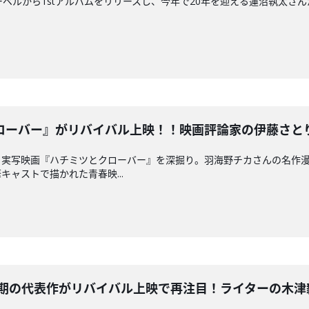
レーベルから1stアルバムをリリースし、今年で20年を迎える蓮沼執太
ーバー』がリバイバル上映！！映画評論家の伊藤さとりさんと
、実写映画『ハチミツとクローバー』を深掘り。羽海野チカさんの名作
ャストで描かれた青春映...
の代表作がリバイバル上映で再注目！ライターの木津毅さんと