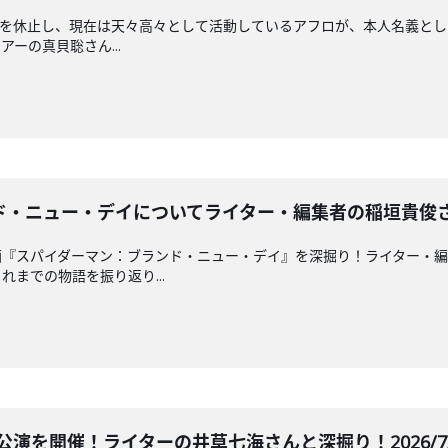
の活動を休止し、現在は天々高々として活動しているアフロが、本人名義
ーの真貝聡さん...
・ニュー・デイについてライター・編集者の稲垣貴俊さんと深掘
『スパイダーマン：ブランド・ニュー・デイ』を深掘り！ライター・編
までの物語を振り返り...
公演を開催！ライターの井草七海さんと深掘り！2026/7/2