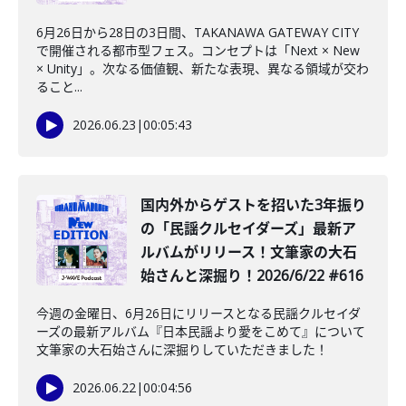
6月26日から28日の3日間、TAKANAWA GATEWAY CITY
で開催される都市型フェス。コンセプトは「Next × New
× Unity」。次なる価値観、新たな表現、異なる領域が交わ
ること...
2026.06.23
|
00:05:43
️国内外からゲストを招いた3年振り
の「民謡クルセイダーズ」最新ア
ルバムがリリース！文筆家の大石
始さんと深掘り！2026/6/22 #616
今週の金曜日、6月26日にリリースとなる民謡クルセイダ
ーズの最新アルバム『日本民謡より愛をこめて』について
文筆家の大石始さんに深掘りしていただきました！
2026.06.22
|
00:04:56