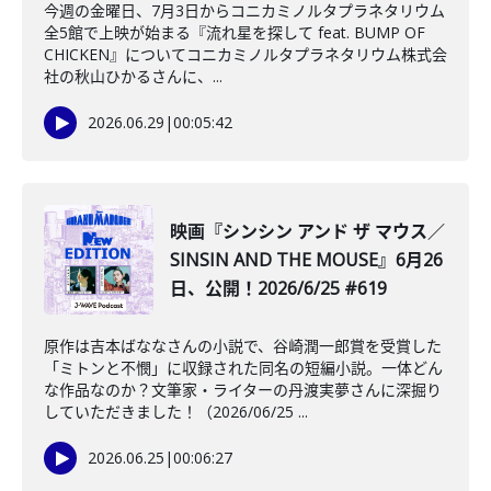
今週の金曜日、7月3日からコニカミノルタプラネタリウム
全5館で上映が始まる『流れ星を探して feat. BUMP OF
CHICKEN』についてコニカミノルタプラネタリウム株式会
社の秋山ひかるさんに、...
2026.06.29
|
00:05:42
映画『シンシン アンド ザ マウス／
SINSIN AND THE MOUSE』6月26
日、公開！2026/6/25 #619
原作は吉本ばななさんの小説で、谷崎潤一郎賞を受賞した
「ミトンと不憫」に収録された同名の短編小説。一体どん
な作品なのか？文筆家・ライターの丹渡実夢さんに深掘り
していただきました！（2026/06/25 ...
2026.06.25
|
00:06:27