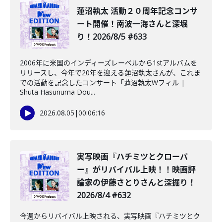
蓮沼執太 活動２０周年記念コンサ
ート開催！南波一海さんと深堀
り！2026/8/5 #633
2006年に米国のインディーズレーベルから1stアルバムを
リリースし、今年で20年を迎える蓮沼執太さんが、これま
での活動を記念したコンサート「蓮沼執太Wフィル |
Shuta Hasunuma Dou...
2026.08.05
|
00:06:16
️実写映画『ハチミツとクローバ
ー』がリバイバル上映！！映画評
論家の伊藤さとりさんと深掘り！
2026/8/4 #632
今週からリバイバル上映される、実写映画『ハチミツとク