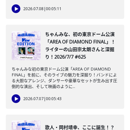
2026.07.08
|
00:05:11
️ちゃんみな、初の東京ドーム公演
「AREA OF DIAMOND FINAL」！
ライターの山田宗太朗さんと深掘
り！2026/7/7 #625
ちゃんみな初の東京ドーム公演「AREA OF DIAMOND
FINAL」を前に、そのライブの魅力を深掘り！バンドによ
る大胆なアレンジ、ダンサーや豪華なセットが生み出す圧
倒的な演出、そして映画のように...
2026.07.07
|
00:05:43
️歌人・岡村靖幸、ここに誕生！？