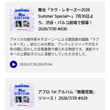
舞台「ラヴ・レターズ～2026
Summer Special～」7月30日よ
り、渋谷・パルコ劇場で開幕！
2026/7/30 #630
アメリカの劇作家ＡＲガーニーによる朗読劇の戯曲「ラブ
レターズ」。幼なじみの男女、アンディとメリッサが五十
年の間に交わした往復書簡で綴られる物語です。演劇ライ
ターの上野紀子さんに深掘りしていただきました...
2026.07.30
|
00:05:04
アフロ 1st アルバム『無職覚醒』
リリース！ 2026/7/29 #629