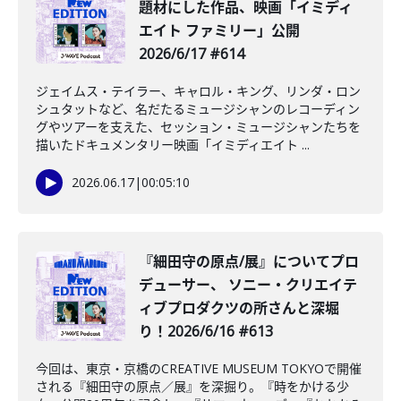
題材にした作品、映画「イミディ
エイト ファミリー」公開
2026/6/17 #614
ジェイムス・テイラー、キャロル・キング、リンダ・ロン
シュタットなど、名だたるミュージシャンのレコーディン
グやツアーを支えた、セッション・ミュージシャンたちを
描いたドキュメンタリー映画「イミディエイト ...
2026.06.17
|
00:05:10
️『細田守の原点/展』についてプロ
デューサー、 ソニー・クリエイテ
ィブプロダクツの所さんと深堀
り！2026/6/16 #613
今回は、東京・京橋のCREATIVE MUSEUM TOKYOで開催
される『細田守の原点／展』を深掘り。『時をかける少