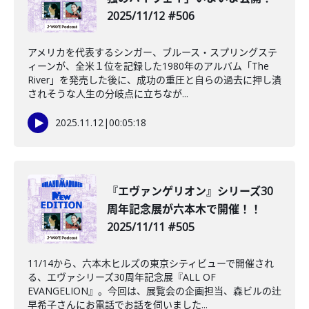
2025/11/12 #506
アメリカを代表するシンガー、ブルース・スプリングステ
ィーンが、全米１位を記録した1980年のアルバム「The
River」を発売した後に、成功の重圧と自らの過去に押し潰
されそうな人生の分岐点に立ちなが...
2025.11.12
|
00:05:18
️『エヴァンゲリオン』シリーズ30
周年記念展が六本木で開催！！
2025/11/11 #505
11/14から、六本木ヒルズの東京シティビューで開催され
る、エヴァシリーズ30周年記念展『ALL OF
EVANGELION』。今回は、展覧会の企画担当、森ビルの辻
早希子さんにお電話でお話を伺いました...