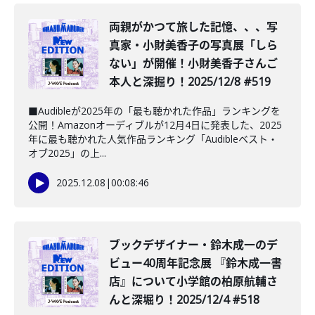
️両親がかつて旅した記憶、、、写
真家・小財美香子の写真展「しら
ない」が開催！小財美香子さんご
本人と深掘り！2025/12/8 #519
■Audibleが2025年の「最も聴かれた作品」ランキングを
公開！Amazonオーディブルが12月4日に発表した、2025
年に最も聴かれた人気作品ランキング「Audibleベスト・
オブ2025」の上...
2025.12.08
|
00:08:46
ブックデザイナー・鈴木成一のデ
ビュー40周年記念展 『鈴木成一書
店』について小学館の柏原航輔さ
んと深堀り！2025/12/4 #518