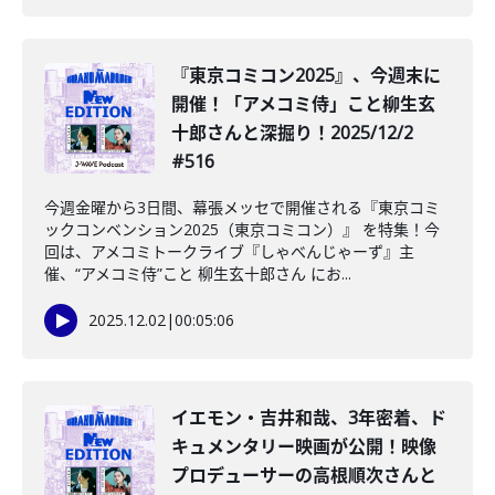
『東京コミコン2025』、今週末に
開催！「アメコミ侍」こと柳生玄
十郎さんと深掘り！2025/12/2
#516
今週金曜から3日間、幕張メッセで開催される『東京コミ
ックコンベンション2025（東京コミコン）』 を特集！今
回は、アメコミトークライブ『しゃべんじゃーず』主
催、“アメコミ侍”こと 柳生玄十郎さん にお...
2025.12.02
|
00:05:06
イエモン・吉井和哉、3年密着、ド
キュメンタリー映画が公開！映像
プロデューサーの高根順次さんと