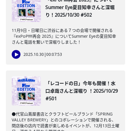
Summer Eye夏目知幸さんと深堀
り！2025/10/30 #502
11月9日・日曜日に渋谷にある７つの会場で開催される
『exPoP!!!!!再会 2025』についてSummer Eyeの夏目知幸
さんと電話を繋いで深堀りしました！
2025.10.30
|
00:07:53
「レコードの日」今年も開催！水
口卓哉さんと深堀り ！2025/10/29
#501
●代官山蔦屋書店とクラフトビールブランド「SPRING
VALLEY BREWERY」とのコボレーションで開催される、
閉店後の店内で読書が楽しめるイベントが、12月13日土曜