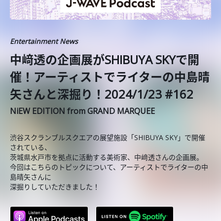
Entertainment News
中﨑透の企画展がSHIBUYA SKYで開
催！アーティストでライターの中島晴
矢さんと深掘り！2024/1/23 #162
NiEW EDITION from GRAND MARQUEE
渋谷スクランブルスクエアの展望施設「SHIBUYA SKY」で開催
されている、
茨城県水戸市を拠点に活動する美術家、中﨑透さんの企画展。
今回はこちらのトピックについて、アーティストでライターの中
島晴矢さんに
深掘りしていただきました！