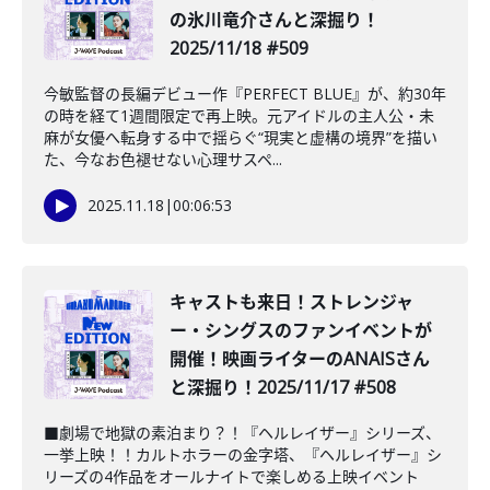
の氷川竜介さんと深掘り！
2025/11/18 #509
今敏監督の長編デビュー作『PERFECT BLUE』が、約30年
の時を経て1週間限定で再上映。元アイドルの主人公・未
麻が女優へ転身する中で揺らぐ“現実と虚構の境界”を描い
た、今なお色褪せない心理サスペ...
2025.11.18
|
00:06:53
キャストも来日！ストレンジャ
ー・シングスのファンイベントが
開催！映画ライターのANAISさん
と深掘り！2025/11/17 #508
■劇場で地獄の素泊まり？！『ヘルレイザー』シリーズ、
一挙上映！！カルトホラーの金字塔、『ヘルレイザー』シ
リーズの4作品をオールナイトで楽しめる上映イベント