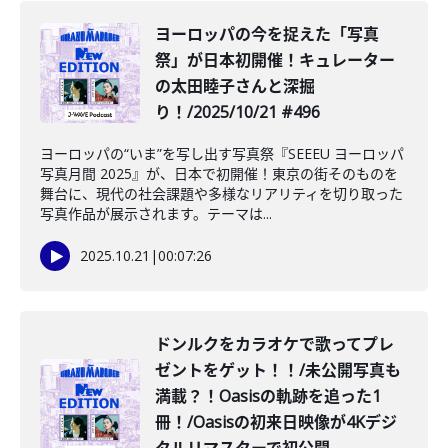
️ヨーロッパの今を捉えた「写真
祭」が日本初開催！キュレーター
の太田睦子さんと深掘
り！/2025/10/21 #496
ヨーロッパの“いま”を写し出す写真祭『SEEEU ヨーロッパ
写真月間 2025』が、日本で初開催！東京の街そのものを
舞台に、現代の社会課題や多様なリアリティを切り取った
写真作品が展示されます。テーマは...
2025.10.21
|
00:07:26
ドンルクをカラオケで歌ってプレ
ゼントをゲット！！/未公開写真も
満載？！Oasisの軌跡を追った1
冊！/Oasisの初来日映像が4Kデジ