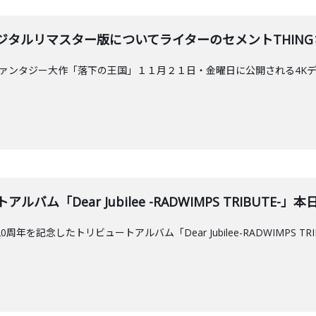
タルリマスター版についてライターのセメントTHINGさんと深
ファンタジー大作「落下の王国」１１月２１日・金曜日に公開される4Kデ
バム「Dear Jubilee -RADWIMPS TRIBUTE-」本日発
0周年を記念したトリビュートアルバム「Dear Jubilee-RADWIMPS 