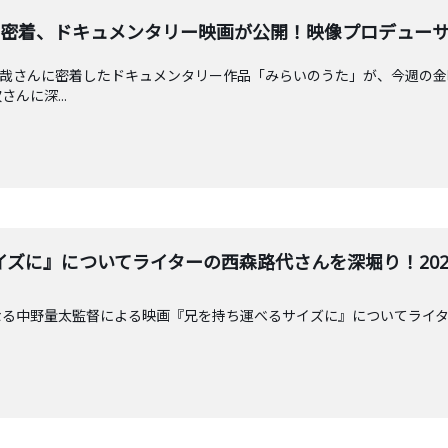
着、ドキュメンタリー映画が公開！映像プロデューサーの高根
Yの吉井和哉さんに密着したドキュメンタリー作品「みらいのうた」が、今週
んに深...
に』についてライターの西森路代さんを深堀り！2025/11
なる中野量太監督による映画『兄を持ち運べるサイズに』についてライ