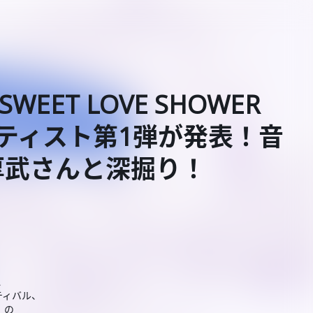
SWEET LOVE SHOWER
ーティスト第1弾が発表！音
厚武さんと深掘り！
、
ティバル、
3」の