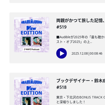
️両親がかつて旅した記憶
#519
■Audibleが2025年の「最
スト・オブ2025」の上...
2025.12.08
|
00:08:46
ブックデザイナー・鈴木成
#518
東京・下北沢のBONUS TRA
と深堀りしました！