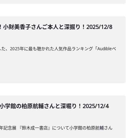
財美香子さんご本人と深掘り！2025/12/8
した、2025年に最も聴かれた人気作品ランキング「Audibleベ
館の柏原航輔さんと深堀り！2025/12/4
40周年記念展 『鈴木成一書店』について小学館の柏原航輔さん