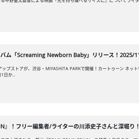
なる中野量太監督による映画『兄を持ち運べるサイズに』についてライ
ム「Screaming Newborn Baby」リリース！2025/11/
ップストアが、渋谷・MIYASHITA PARKで開催！カートゥーン ネ
日か...
 TRAIN』！フリー編集者/ライターの川添史子さんと深堀り！202