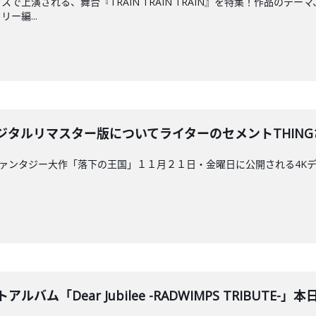
で上演される、舞台『TRAIN TRAIN TRAIN』を特集！作品のテ
ー編...
タルリマスター版についてライターのセメントTHINGさんと深
ファンタジー大作「落下の王国」１１月２１日・金曜日に公開される4Kデ
バム「Dear Jubilee -RADWIMPS TRIBUTE-」本日発