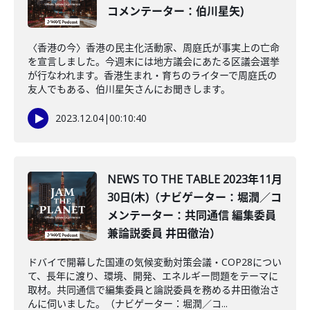
コメンテーター：伯川星矢)
〈香港の今〉香港の民主化活動家、周庭氏が事実上の亡命
を宣言しました。今週末には地方議会にあたる区議会選挙
が行なわれます。香港生まれ・育ちのライターで周庭氏の
友人でもある、伯川星矢さんにお聞きします。
2023.12.04
|
00:10:40
NEWS TO THE TABLE 2023年11月
30日(木)（ナビゲーター：堀潤／コ
メンテーター：共同通信 編集委員
兼論説委員 井田徹治）
ドバイで開幕した国連の気候変動対策会議・COP28につい
て、長年に渡り、環境、開発、エネルギー問題をテーマに
取材。共同通信で編集委員と論説委員を務める井田徹治さ
んに伺いました。（ナビゲーター：堀潤／コ...