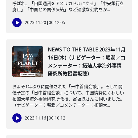
呼ばれ、「自国通貨をアメリカドルにする」「中央銀行を
廃止」「中国との関係凍結」など過激な公約をか...
2023.11.20
|
00:12:05
NEWS TO THE TABLE 2023年11月
16日(木)（ナビゲーター：堀潤／コ
メンテーター：拓殖大学海外事情
研究所教授富坂聰）
およそ1年ぶりに開催された「米中首脳会談」。そして開
催予定の「日中首脳会談」について、中国情勢にくわしい
拓殖大学海外事情研究所教授、富坂聰さんに伺いました。
（ナビゲーター：堀潤／コメンテーター：拓殖大...
2023.11.16
|
00:10:12