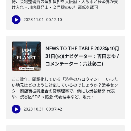
博、会場整備費の追加負担を大阪府・大阪市と経済界が受
け入れ・川内原発１・２号機の60年運転を認可
2023.11.01
|
00:12:10
NEWS TO THE TABLE 2023年10月
31日(火)(ナビゲーター：吉田まゆ /
コメンテーター：六辻彰二)
ここ数年、問題化している「渋谷のハロウィン」。いった
い地元はどのように対応しているのでしょうか？渋谷セン
ター商店街振興組合の常務理事で、他にも渋谷新聞 代表
や、渋谷区SDGｓ協会 代表理事など、地元・...
2023.10.31
|
00:07:42