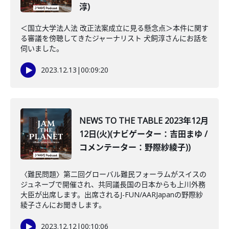
淳)
＜国立大学法人法 改正法案成立に見る懸念点＞本件に関す
る審議を傍聴してきたジャーナリスト 犬飼淳さんにお話を
伺いました。
2023.12.13
|
00:09:20
NEWS TO THE TABLE 2023年12月
12日(火)(ナビゲーター：吉田まゆ /
コメンテーター：野際紗綾子))
〈難民問題〉第二回グローバル難民フォーラムがスイスの
ジュネーブで開催され、共同議長国の日本からも上川外務
大臣が出席します。出席されるJ-FUN/AARJapanの野際紗
綾子さんにお聞きします。
2023.12.12
|
00:10:06