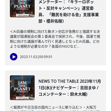
メンテーター：「キラーロボッ
ト・反対キャンペーン」運営委
員、 「難民を助ける会」支援事業
部・櫻井佑樹）
＜AI兵器の規制に向けた動き＞対応が急務だと強調する決
議案が国連総会の第１委員会で採択され、今後、国連で規
制に向けた議論が進んで行く見通しとなったAI兵器。どの
ような規制が必要なのか？各国のNGOなど...
2023.11.02
|
00:09:01
NEWS TO THE TABLE 2023年11月
1日(水)(ナビゲーター：吉田まゆ /
コメンテーター：鈴木大輔)
＜堀潤が今日注目の国内ニュースに斬り込む＞・大阪万