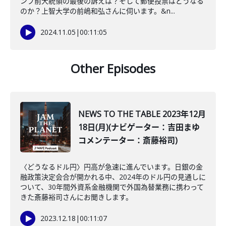
ンプ前大統領の最後の訴えは？そして郵便投票はどうなる
のか？上智大学の前嶋和弘さんに伺います。&n...
2024.11.05
|
00:11:05
Other Episodes
NEWS TO THE TABLE 2023年12月
18日(月)(ナビゲーター：吉田まゆ
コメンテーター：斎藤裕司)
〈どうなるドル円〉円高が急速に進んでいます。日銀の金
融政策決定会合が開かれる中、2024年のドル円の見通しに
ついて、30年間外資系金融機関で外国為替業務に携わって
きた斎藤裕司さんにお聞きします。
2023.12.18
|
00:11:07