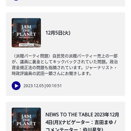
12月5日(火)
〈派閥パーティ問題〉自民党の派閥パーティー売上の一部
が、議員に裏金としてキックバックされていた問題。政治
資金規正法の問題も指摘されています。ジャーナリスト・
時政評論員の武田一顕さんにお聞きします。
2023.12.05
|
00:10:51
NEWS TO THE TABLE 2023年12月
4日(月)(ナビゲーター：吉田まゆ /
コメンテーター：伯川星矢)