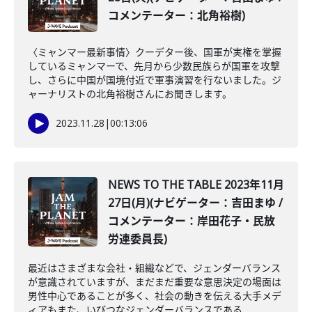
コメンテーター：北角裕樹)
〈ミャンマー最新事情〉クーデター後、国軍が実権を掌握
しているミャンマーで、先月から少数民族らが国軍を攻撃
し、さらに中国が国境付近で軍事演習を行ないました。ジ
ャーナリストの北角裕樹さんにお聞きします。
2023.11.28
|
00:13:06
NEWS TO THE TABLE 2023年11月
27日(月)(ナビゲーター：吉田まゆ /
コメンテーター：岸田花子・民放
労連委員長)
最近はさまざまな会社・組織などで、ジェンダーバランス
が意識されていますが、まだまだ重要な意思決定の場面は
男性中心であることが多く、社会の動きを伝える大手メデ
ィアもまた、いびつなジェンダーバランスである...