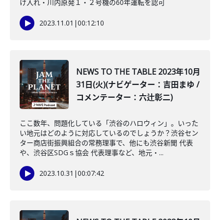
け入れ・川内原発１・２号機の60年運転を認可
2023.11.01
|
00:12:10
NEWS TO THE TABLE 2023年10月
31日(火)(ナビゲーター：吉田まゆ /
コメンテーター：六辻彰二)
ここ数年、問題化している「渋谷のハロウィン」。いった
い地元はどのように対応しているのでしょうか？渋谷セン
ター商店街振興組合の常務理事で、他にも渋谷新聞 代表
や、渋谷区SDGｓ協会 代表理事など、地元・...
2023.10.31
|
00:07:42