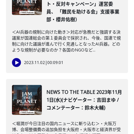
ト・反対キャンペーン」運営委
員、 「難民を助ける会」支援事業
部・櫻井佑樹）
＜AI兵器の規制に向けた動き＞対応が急務だと強調する決
議案が国連総会の第１委員会で採択され、今後、国連で規
制に向けた議論が進んで行く見通しとなったAI兵器。どの
ような規制が必要なのか？各国のNGOなど...
2023.11.02
|
00:09:01
NEWS TO THE TABLE 2023年11月
1日(水)(ナビゲーター：吉田まゆ /
コメンテーター：鈴木大輔)
＜堀潤が今日注目の国内ニュースに斬り込む＞・大阪万
博、会場整備費の追加負担を大阪府・大阪市と経済界が受