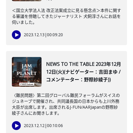
＜国立大学法人法 改正法案成立に見る懸念点＞本件に関す
る審議を傍聴してきたジャーナリスト 犬飼淳さんにお話を
伺いました。
2023.12.13
|
00:09:20
NEWS TO THE TABLE 2023年12月
12日(火)(ナビゲーター：吉田まゆ /
コメンテーター：野際紗綾子))
〈難民問題〉第二回グローバル難民フォーラムがスイスの
ジュネーブで開催され、共同議長国の日本からも上川外務
大臣が出席します。出席されるJ-FUN/AARJapanの野際紗
綾子さんにお聞きします。
2023.12.12
|
00:10:06