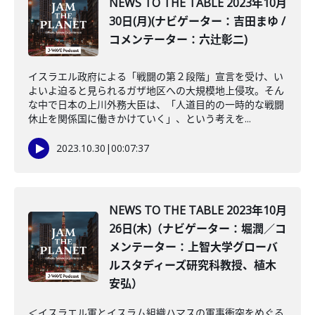
NEWS TO THE TABLE 2023年10月
30日(月)(ナビゲーター：吉田まゆ /
コメンテーター：六辻彰二)
イスラエル政府による「戦闘の第２段階」宣言を受け、い
よいよ迫ると見られるガザ地区への大規模地上侵攻。そん
な中で日本の上川外務大臣は、「人道目的の一時的な戦闘
休止を関係国に働きかけていく」、という考えを...
2023.10.30
|
00:07:37
NEWS TO THE TABLE 2023年10月
26日(木)（ナビゲーター：堀潤／コ
メンテーター：上智大学グローバ
ルスタディーズ研究科教授、植木
安弘）
＜イスラエル軍とイスラム組織ハマスの軍事衝突をめぐる