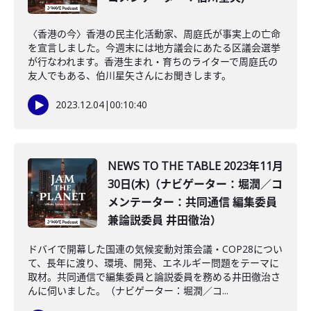
〈香港の今〉香港の民主化活動家、周庭氏が事実上の亡命
を宣言しました。今週末には地方議会にあたる区議会選挙
が行なわれます。香港生まれ・育ちのライターで周庭氏の
友人でもある、伯川星矢さんにお聞きします。
2023.12.04
|
00:10:40
NEWS TO THE TABLE 2023年11月
30日(木)（ナビゲーター：堀潤／コ
メンテーター：共同通信 編集委員
兼論説委員 井田徹治）
ドバイで開幕した国連の気候変動対策会議・COP28につい
て、長年に渡り、環境、開発、エネルギー問題をテーマに
取材。共同通信で編集委員と論説委員を務める井田徹治さ
んに伺いました。（ナビゲーター：堀潤／コ...