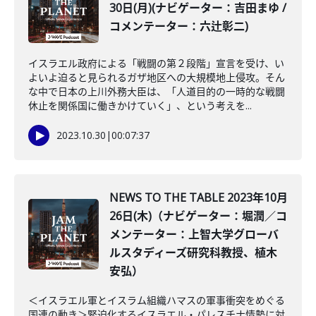
30日(月)(ナビゲーター：吉田まゆ /
コメンテーター：六辻彰二)
イスラエル政府による「戦闘の第２段階」宣言を受け、い
よいよ迫ると見られるガザ地区への大規模地上侵攻。そん
な中で日本の上川外務大臣は、「人道目的の一時的な戦闘
休止を関係国に働きかけていく」、という考えを...
2023.10.30
|
00:07:37
NEWS TO THE TABLE 2023年10月
26日(木)（ナビゲーター：堀潤／コ
メンテーター：上智大学グローバ
ルスタディーズ研究科教授、植木
安弘）
＜イスラエル軍とイスラム組織ハマスの軍事衝突をめぐる
国連の動き＞緊迫化するイスラエル・パレスチナ情勢に対