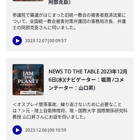
阿部克臣）
参議院で審議がはじまった旧統一教会の被害者救済法案に
ついて、全国統一教会被害対策弁護団の事務局次長、弁護
士の阿部克臣さんに伺いました。
2023.12.07
|
00:09:57
NEWS TO THE TABLE 2023年12月
6日(水)(ナビゲーター：堀潤 /コメ
ンテーター：山口昇)
＜オスプレイ墜落事故、繰り返さないために必要なこと
は？＞元・陸上自衛隊陸将、現・国際大学 国際関係研究科
教授 山口昇さんにお話を伺いました。
2023.12.06
|
00:10:59