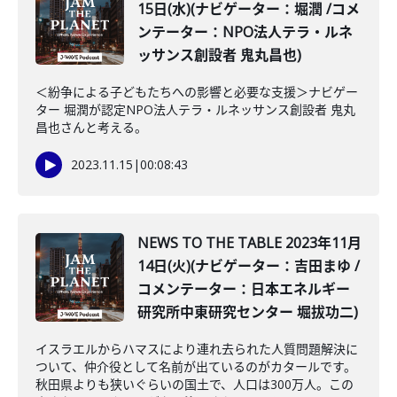
15日(水)(ナビゲーター：堀潤 /コメ
ンテーター：NPO法人テラ・ルネ
ッサンス創設者 鬼丸昌也)
＜紛争による子どもたちへの影響と必要な支援＞ナビゲー
ター 堀潤が認定NPO法人テラ・ルネッサンス創設者 鬼丸
昌也さんと考える。
2023.11.15
|
00:08:43
NEWS TO THE TABLE 2023年11月
14日(火)(ナビゲーター：吉田まゆ /
コメンテーター：日本エネルギー
研究所中東研究センター 堀拔功二)
イスラエルからハマスにより連れ去られた人質問題解決に
ついて、仲介役として名前が出ているのがカタールです。
秋田県よりも狭いぐらいの国土で、人口は300万人。この