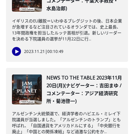
コメンテーター：千葉大学教授・
水島治郎)
イギリスのEU離脱＝いわゆるブレグジットの後、日本企業
が急増するなど注目されているオランダでは、史上最長､
13年間政権を担当したルッテ首相が引退。新しいリーダー
を決める下院議員の選挙が11月22日に行...
2023.11.21
|
00:10:49
NEWS TO THE TABLE 2023年11月
20日(月)(ナビゲーター：吉田まゆ /
コメンテーター：アジア経済研究
所・菊池啓一)
アルゼンチン大統領選で、経済学者のハビエル・ミレイ下
院議員が当選しました。「アルゼンチンのトランプ」とも
呼ばれ、「自国通貨をアメリカドルにする」「中央銀行を
廃止」「中国との関係凍結」など過激な公約をか...