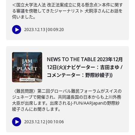
＜国立大学法人法 改正法案成立に見る懸念点＞本件に関す
る審議を傍聴してきたジャーナリスト 犬飼淳さんにお話を
伺いました。
2023.12.13
|
00:09:20
NEWS TO THE TABLE 2023年12月
12日(火)(ナビゲーター：吉田まゆ /
コメンテーター：野際紗綾子))
〈難民問題〉第二回グローバル難民フォーラムがスイスの
ジュネーブで開催され、共同議長国の日本からも上川外務
大臣が出席します。出席されるJ-FUN/AARJapanの野際紗
綾子さんにお聞きします。
2023.12.12
|
00:10:06