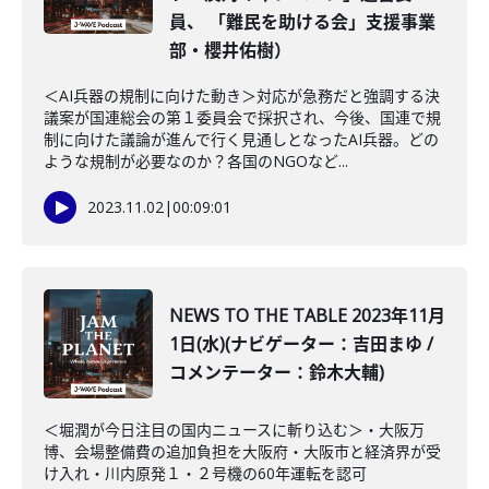
員、 「難民を助ける会」支援事業
部・櫻井佑樹）
＜AI兵器の規制に向けた動き＞対応が急務だと強調する決
議案が国連総会の第１委員会で採択され、今後、国連で規
制に向けた議論が進んで行く見通しとなったAI兵器。どの
ような規制が必要なのか？各国のNGOなど...
2023.11.02
|
00:09:01
NEWS TO THE TABLE 2023年11月
1日(水)(ナビゲーター：吉田まゆ /
コメンテーター：鈴木大輔)
＜堀潤が今日注目の国内ニュースに斬り込む＞・大阪万
博、会場整備費の追加負担を大阪府・大阪市と経済界が受
け入れ・川内原発１・２号機の60年運転を認可