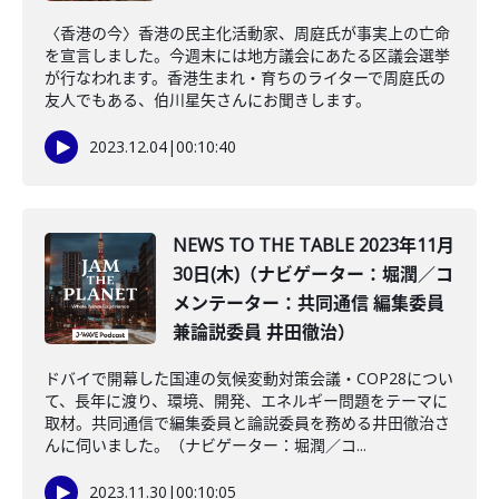
〈香港の今〉香港の民主化活動家、周庭氏が事実上の亡命
を宣言しました。今週末には地方議会にあたる区議会選挙
が行なわれます。香港生まれ・育ちのライターで周庭氏の
友人でもある、伯川星矢さんにお聞きします。
2023.12.04
|
00:10:40
NEWS TO THE TABLE 2023年11月
30日(木)（ナビゲーター：堀潤／コ
メンテーター：共同通信 編集委員
兼論説委員 井田徹治）
ドバイで開幕した国連の気候変動対策会議・COP28につい
て、長年に渡り、環境、開発、エネルギー問題をテーマに
取材。共同通信で編集委員と論説委員を務める井田徹治さ
んに伺いました。（ナビゲーター：堀潤／コ...
2023.11.30
|
00:10:05