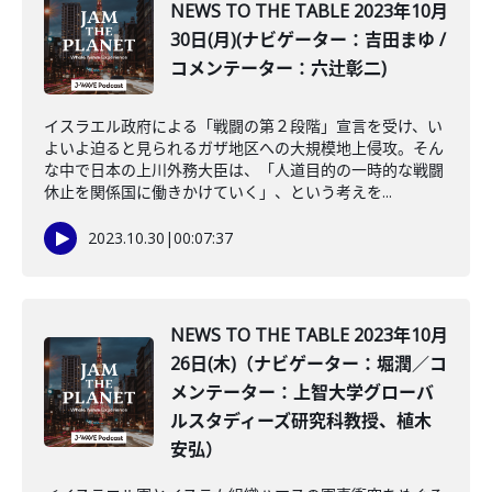
NEWS TO THE TABLE 2023年10月
30日(月)(ナビゲーター：吉田まゆ /
コメンテーター：六辻彰二)
イスラエル政府による「戦闘の第２段階」宣言を受け、い
よいよ迫ると見られるガザ地区への大規模地上侵攻。そん
な中で日本の上川外務大臣は、「人道目的の一時的な戦闘
休止を関係国に働きかけていく」、という考えを...
2023.10.30
|
00:07:37
NEWS TO THE TABLE 2023年10月
26日(木)（ナビゲーター：堀潤／コ
メンテーター：上智大学グローバ
ルスタディーズ研究科教授、植木
安弘）