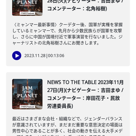
28日(火)(ナビゲーター：吉田まゆ /
コメンテーター：北角裕樹)
〈ミャンマー最新事情〉クーデター後、国軍が実権を掌握
しているミャンマーで、先月から少数民族らが国軍を攻撃
し、さらに中国が国境付近で軍事演習を行ないました。ジ
ャーナリストの北角裕樹さんにお聞きします。
2023.11.28
|
00:13:06
NEWS TO THE TABLE 2023年11月
27日(月)(ナビゲーター：吉田まゆ /
コメンテーター：岸田花子・民放
労連委員長)
最近はさまざまな会社・組織などで、ジェンダーバランス
が意識されていますが、まだまだ重要な意思決定の場面は
男性中心であることが多く、社会の動きを伝える大手メデ