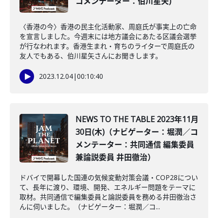
コメンテーター：伯川星矢)
〈香港の今〉香港の民主化活動家、周庭氏が事実上の亡命
を宣言しました。今週末には地方議会にあたる区議会選挙
が行なわれます。香港生まれ・育ちのライターで周庭氏の
友人でもある、伯川星矢さんにお聞きします。
2023.12.04
|
00:10:40
NEWS TO THE TABLE 2023年11月
30日(木)（ナビゲーター：堀潤／コ
メンテーター：共同通信 編集委員
兼論説委員 井田徹治）
ドバイで開幕した国連の気候変動対策会議・COP28につい
て、長年に渡り、環境、開発、エネルギー問題をテーマに
取材。共同通信で編集委員と論説委員を務める井田徹治さ
んに伺いました。（ナビゲーター：堀潤／コ...