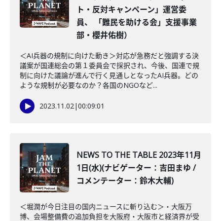
ト・反対キャンペーン」運営委
員、 「難民を助ける会」支援事業
部・櫻井佑樹）
＜AI兵器の規制に向けた動き＞対応が急務だと強調する決
議案が国連総会の第１委員会で採択され、今後、国連で規
制に向けた議論が進んで行く見通しとなったAI兵器。どの
ような規制が必要なのか？各国のNGOなど...
2023.11.02
|
00:09:01
NEWS TO THE TABLE 2023年11月
1日(水)(ナビゲーター：吉田まゆ /
コメンテーター：鈴木大輔)
＜堀潤が今日注目の国内ニュースに斬り込む＞・大阪万
博、会場整備費の追加負担を大阪府・大阪市と経済界が受