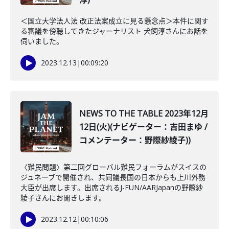
＜国立大学法人法 改正法案成立に見る懸念点＞本件に関す
る審議を傍聴してきたジャーナリスト 犬飼淳さんにお話を
伺いました。
2023.12.13
|
00:09:20
NEWS TO THE TABLE 2023年12月
12日(火)(ナビゲーター：吉田まゆ /
コメンテーター：野際紗綾子))
〈難民問題〉第二回グローバル難民フォーラムがスイスの
ジュネーブで開催され、共同議長国の日本からも上川外務
大臣が出席します。出席されるJ-FUN/AARJapanの野際紗
綾子さんにお聞きします。
2023.12.12
|
00:10:06