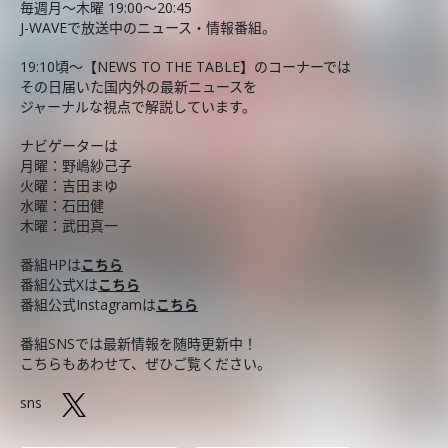
毎週月～木曜 19:00～20:45
J-WAVEで放送中のニュース・情報番組。
19:10頃～【NEWS TO THE TABLE】のコーナーでは
その日届いた国内外の最新ニュースを
ジャーナルな視点で解説しています。
ナビゲーターは
月曜：野嶋紗己子
火曜：吉田まゆ
水曜：石田健
木曜：武田真一
番組HPは
こちら
番組公式Xは
こちら
番組公式Instagramは
こちら
番組SNSでは最新情報を随時更新中！
こちらもあわせて、ぜひご覧ください。
sns