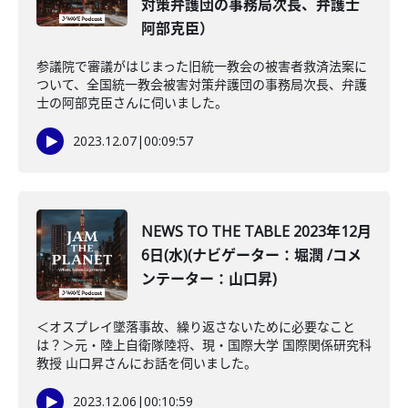
対策弁護団の事務局次長、弁護士
阿部克臣）
参議院で審議がはじまった旧統一教会の被害者救済法案に
ついて、全国統一教会被害対策弁護団の事務局次長、弁護
士の阿部克臣さんに伺いました。
2023.12.07
|
00:09:57
NEWS TO THE TABLE 2023年12月
6日(水)(ナビゲーター：堀潤 /コメ
ンテーター：山口昇)
＜オスプレイ墜落事故、繰り返さないために必要なこと
は？＞元・陸上自衛隊陸将、現・国際大学 国際関係研究科
教授 山口昇さんにお話を伺いました。
2023.12.06
|
00:10:59