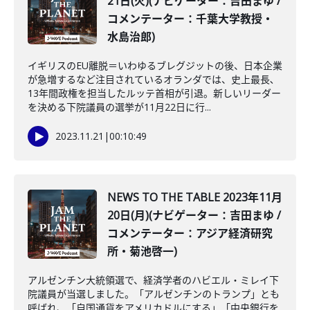
21日(火)(ナビゲーター：吉田まゆ /
コメンテーター：千葉大学教授・
水島治郎)
イギリスのEU離脱＝いわゆるブレグジットの後、日本企業
が急増するなど注目されているオランダでは、史上最長､
13年間政権を担当したルッテ首相が引退。新しいリーダー
を決める下院議員の選挙が11月22日に行...
2023.11.21
|
00:10:49
NEWS TO THE TABLE 2023年11月
20日(月)(ナビゲーター：吉田まゆ /
コメンテーター：アジア経済研究
所・菊池啓一)
アルゼンチン大統領選で、経済学者のハビエル・ミレイ下
院議員が当選しました。「アルゼンチンのトランプ」とも
呼ばれ、「自国通貨をアメリカドルにする」「中央銀行を