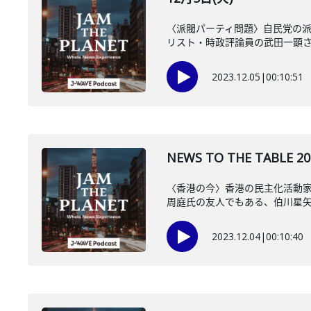
〈派閥パーティ問題〉自民党の
リスト・時政評論員の武田一顕
2023.12.05
|
00:10:51
NEWS TO THE TAB
〈香港の今〉香港の民主化活動
周庭氏の友人でもある、伯川星
2023.12.04
|
00:10:40