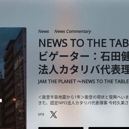
News
News Commentary
NEWS TO THE TA
ビゲーター：石田健
法人カタリバ代表理
JAM THE PLANET ～NEWS TO THE TABL
＜能登半島地震から1年＞能登の現状と復興へいま
きた、認定NPO法人カタリバ代表理事 今村久美
sns