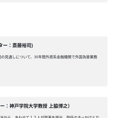
テーター：斎藤裕司)
円の見通しについて、30年間外資系金融機関で外国為替業務
ンテーター：神戸学院大学教授 上脇博之）
倍派から、あわせて１２人が辞表を提出。辞任のきっかけとな