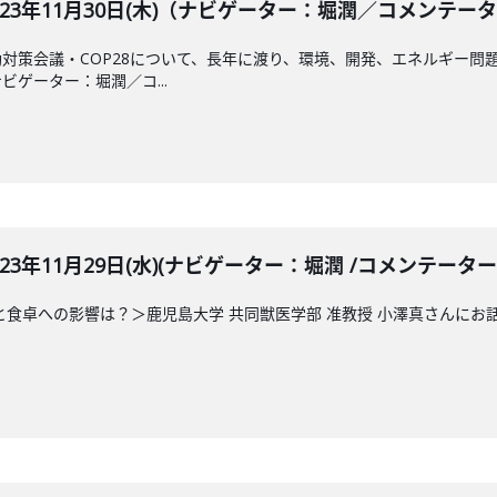
BLE 2023年11月30日(木)（ナビゲーター：堀潤／コメ
対策会議・COP28について、長年に渡り、環境、開発、エネルギー問
ゲーター：堀潤／コ...
LE 2023年11月29日(水)(ナビゲーター：堀潤 /コメンテータ
と食卓への影響は？＞鹿児島大学 共同獣医学部 准教授 小澤真さんに