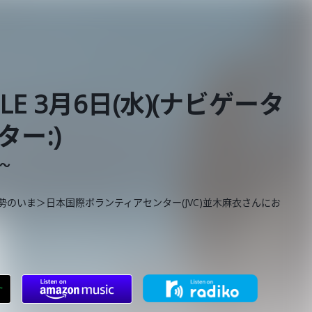
ABLE 3月6日(水)(ナビゲータ
ター:)
E～
のいま＞日本国際ボランティアセンター(JVC)並木麻衣さんにお