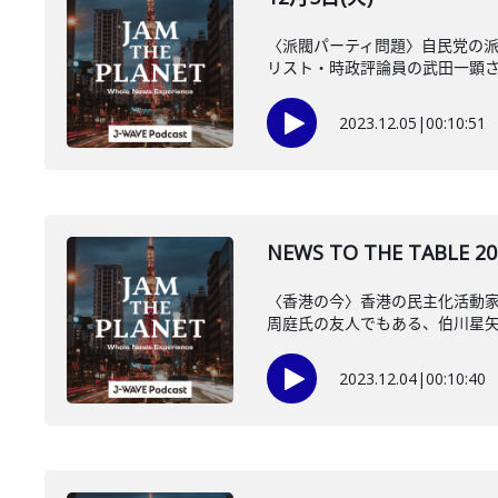
〈派閥パーティ問題〉自民党の
リスト・時政評論員の武田一顕
2023.12.05
|
00:10:51
NEWS TO THE TAB
〈香港の今〉香港の民主化活動
周庭氏の友人でもある、伯川星
2023.12.04
|
00:10:40