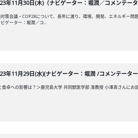
BLE 2023年11月30日(木)（ナビゲーター：堀潤／コメ
対策会議・COP28について、長年に渡り、環境、開発、エネルギー問
ゲーター：堀潤／コ...
LE 2023年11月29日(水)(ナビゲーター：堀潤 /コメンテータ
と食卓への影響は？＞鹿児島大学 共同獣医学部 准教授 小澤真さんに