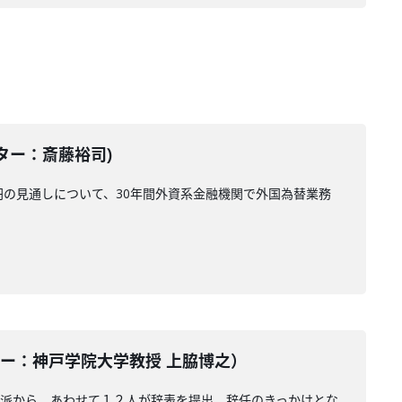
テーター：斎藤裕司)
円の見通しについて、30年間外資系金融機関で外国為替業務
ンテーター：神戸学院大学教授 上脇博之）
倍派から、あわせて１２人が辞表を提出。辞任のきっかけとな