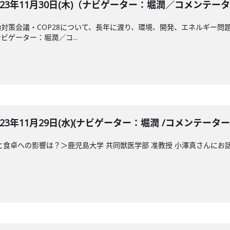
BLE 2023年11月30日(木)（ナビゲーター：堀潤／コメ
対策会議・COP28について、長年に渡り、環境、開発、エネルギー問
ゲーター：堀潤／コ...
LE 2023年11月29日(水)(ナビゲーター：堀潤 /コメンテータ
と食卓への影響は？＞鹿児島大学 共同獣医学部 准教授 小澤真さんに