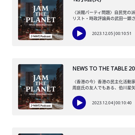
〈派閥パーティ問題〉自民党の
リスト・時政評論員の武田一顕
2023.12.05
|
00:10:51
NEWS TO THE TAB
〈香港の今〉香港の民主化活動
周庭氏の友人でもある、伯川星
2023.12.04
|
00:10:40