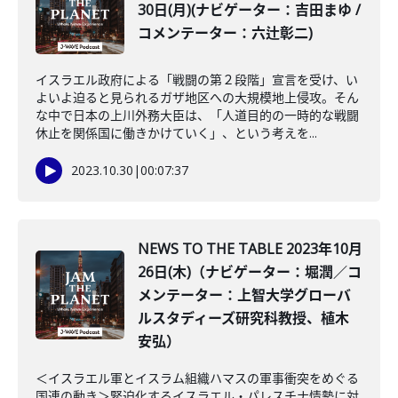
30日(月)(ナビゲーター：吉田まゆ /
コメンテーター：六辻彰二)
イスラエル政府による「戦闘の第２段階」宣言を受け、い
よいよ迫ると見られるガザ地区への大規模地上侵攻。そん
な中で日本の上川外務大臣は、「人道目的の一時的な戦闘
休止を関係国に働きかけていく」、という考えを...
2023.10.30
|
00:07:37
NEWS TO THE TABLE 2023年10月
26日(木)（ナビゲーター：堀潤／コ
メンテーター：上智大学グローバ
ルスタディーズ研究科教授、植木
安弘）
＜イスラエル軍とイスラム組織ハマスの軍事衝突をめぐる
国連の動き＞緊迫化するイスラエル・パレスチナ情勢に対