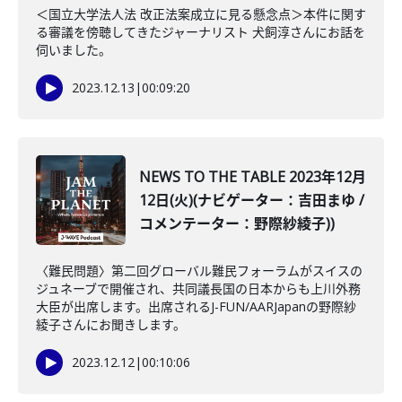
＜国立大学法人法 改正法案成立に見る懸念点＞本件に関す
る審議を傍聴してきたジャーナリスト 犬飼淳さんにお話を
伺いました。
2023.12.13
|
00:09:20
NEWS TO THE TABLE 2023年12月
12日(火)(ナビゲーター：吉田まゆ /
コメンテーター：野際紗綾子))
〈難民問題〉第二回グローバル難民フォーラムがスイスの
ジュネーブで開催され、共同議長国の日本からも上川外務
大臣が出席します。出席されるJ-FUN/AARJapanの野際紗
綾子さんにお聞きします。
2023.12.12
|
00:10:06