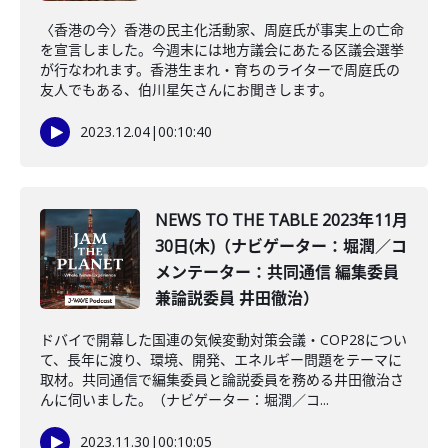
〈香港の今〉香港の民主化活動家、周庭氏が事実上の亡命
を宣言しました。今週末には地方議会にあたる区議会選挙
が行なわれます。香港生まれ・育ちのライターで周庭氏の
友人でもある、伯川星矢さんにお聞きします。
2023.12.04
|
00:10:40
NEWS TO THE TABLE 2023年11月
30日(木)（ナビゲーター：堀潤／コ
メンテーター：共同通信 編集委員
兼論説委員 井田徹治）
ドバイで開幕した国連の気候変動対策会議・COP28につい
て、長年に渡り、環境、開発、エネルギー問題をテーマに
取材。共同通信で編集委員と論説委員を務める井田徹治さ
んに伺いました。（ナビゲーター：堀潤／コ...
2023.11.30
|
00:10:05