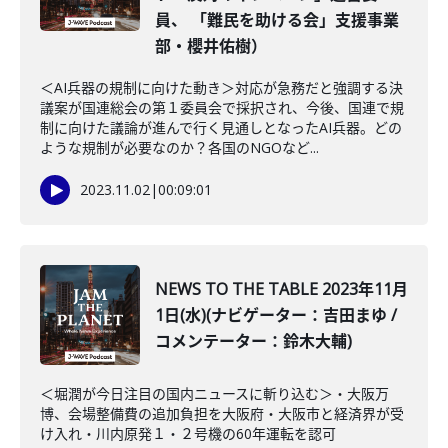
員、 「難民を助ける会」支援事業
部・櫻井佑樹）
＜AI兵器の規制に向けた動き＞対応が急務だと強調する決
議案が国連総会の第１委員会で採択され、今後、国連で規
制に向けた議論が進んで行く見通しとなったAI兵器。どの
ような規制が必要なのか？各国のNGOなど...
2023.11.02
|
00:09:01
NEWS TO THE TABLE 2023年11月
1日(水)(ナビゲーター：吉田まゆ /
コメンテーター：鈴木大輔)
＜堀潤が今日注目の国内ニュースに斬り込む＞・大阪万
博、会場整備費の追加負担を大阪府・大阪市と経済界が受
け入れ・川内原発１・２号機の60年運転を認可