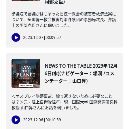
阿部克臣）
参議院で審議がはじまった旧統一教会の被害者救済法案に
ついて、全国統一教会被害対策弁護団の事務局次長、弁護
士の阿部克臣さんに伺いました。
2023.12.07
|
00:09:57
NEWS TO THE TABLE 2023年12月
6日(水)(ナビゲーター：堀潤 /コメ
ンテーター：山口昇)
＜オスプレイ墜落事故、繰り返さないために必要なこと
は？＞元・陸上自衛隊陸将、現・国際大学 国際関係研究科
教授 山口昇さんにお話を伺いました。
2023.12.06
|
00:10:59