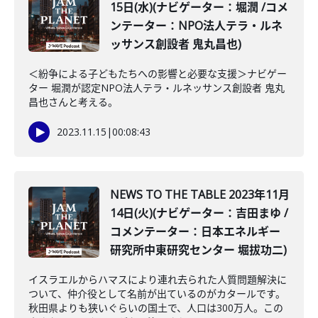
15日(水)(ナビゲーター：堀潤 /コメ
ンテーター：NPO法人テラ・ルネ
ッサンス創設者 鬼丸昌也)
＜紛争による子どもたちへの影響と必要な支援＞ナビゲー
ター 堀潤が認定NPO法人テラ・ルネッサンス創設者 鬼丸
昌也さんと考える。
2023.11.15
|
00:08:43
NEWS TO THE TABLE 2023年11月
14日(火)(ナビゲーター：吉田まゆ /
コメンテーター：日本エネルギー
研究所中東研究センター 堀拔功二)
イスラエルからハマスにより連れ去られた人質問題解決に
ついて、仲介役として名前が出ているのがカタールです。
秋田県よりも狭いぐらいの国土で、人口は300万人。この