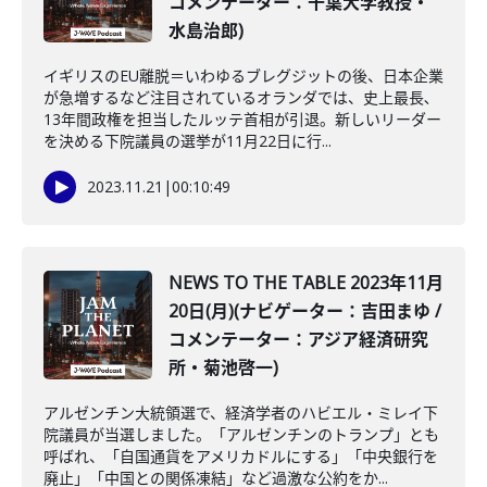
コメンテーター：千葉大学教授・
水島治郎)
イギリスのEU離脱＝いわゆるブレグジットの後、日本企業
が急増するなど注目されているオランダでは、史上最長､
13年間政権を担当したルッテ首相が引退。新しいリーダー
を決める下院議員の選挙が11月22日に行...
2023.11.21
|
00:10:49
NEWS TO THE TABLE 2023年11月
20日(月)(ナビゲーター：吉田まゆ /
コメンテーター：アジア経済研究
所・菊池啓一)
アルゼンチン大統領選で、経済学者のハビエル・ミレイ下
院議員が当選しました。「アルゼンチンのトランプ」とも
呼ばれ、「自国通貨をアメリカドルにする」「中央銀行を
廃止」「中国との関係凍結」など過激な公約をか...