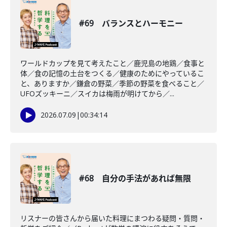
#69 バランスとハーモニー
ワールドカップを見て考えたこと／鹿児島の地鶏／食事と
体／食の記憶の土台をつくる／健康のためにやっているこ
と、ありますか／鎌倉の野菜／季節の野菜を食べること／
UFOズッキーニ／スイカは梅雨が明けてから／...
2026.07.09
|
00:34:14
#68 自分の手法があれば無限
リスナーの皆さんから届いた料理にまつわる疑問・質問・