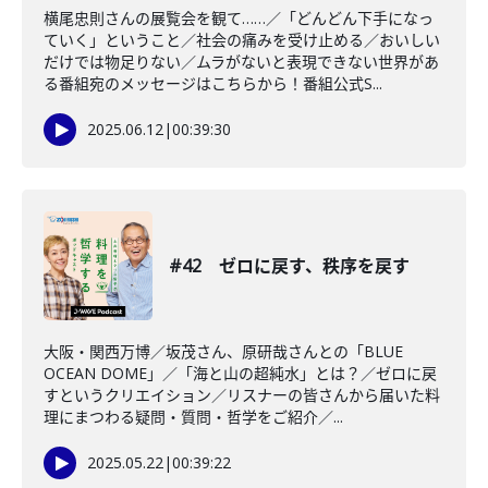
横尾忠則さんの展覧会を観て……／「どんどん下手になっ
ていく」ということ／社会の痛みを受け止める／おいしい
だけでは物足りない／ムラがないと表現できない世界があ
る番組宛のメッセージはこちらから！番組公式S...
2025.06.12
|
00:39:30
#42 ゼロに戻す、秩序を戻す
大阪・関西万博／坂茂さん、原研哉さんとの「BLUE
OCEAN DOME」／「海と山の超純水」とは？／ゼロに戻
すというクリエイション／リスナーの皆さんから届いた料
理にまつわる疑問・質問・哲学をご紹介／...
2025.05.22
|
00:39:22