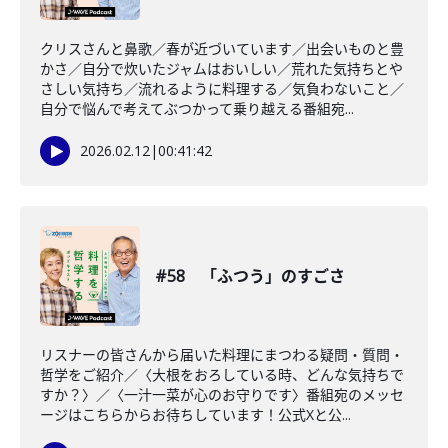
クリスさんと鼻歌／春が近づいています／出会いものと豊
かさ／自分で炊いたジャムはおいしい／荒れた気持ちとや
さしい気持ち／流れるように料理する／気負わないこと／
自分で悩んで考えてぶつかって乗り越える番組宛...
2026.02.12
|
00:41:42
#58 「ふつう」のすごさ
リスナーの皆さんから届いた料理にまつわる疑問・質問・
哲学をご紹介／〈大根をおろしている時、どんな気持ちで
すか？〉／〈一汁一菜が心のお守りです〉番組宛のメッセ
ージはこちらからお待ちしています！公式Xと公...