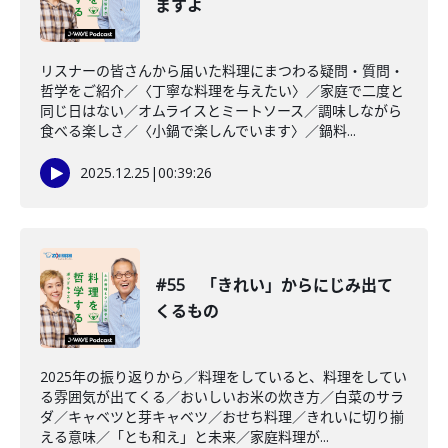
ますよ
リスナーの皆さんから届いた料理にまつわる疑問・質問・
哲学をご紹介／〈丁寧な料理を与えたい〉／家庭で二度と
同じ日はない／オムライスとミートソース／調味しながら
食べる楽しさ／〈小鍋で楽しんでいます〉／鍋料...
2025.12.25
|
00:39:26
#55 「きれい」からにじみ出て
くるもの
2025年の振り返りから／料理をしていると、料理をしてい
る雰囲気が出てくる／おいしいお米の炊き方／白菜のサラ
ダ／キャベツと芽キャベツ／おせち料理／きれいに切り揃
える意味／「とも和え」と未来／家庭料理が...