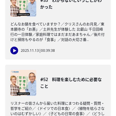
#53 わからないということがわ
かった
どんなお鍋を食べていますか？／クリスさんのお月見／東
本願寺の「お斎」／土井先生が体験した 比叡山 千日回峰
行の一日体験／家庭料理ではまだまだあまちゃん／後片付
けと掃除もやるのが「食事」／対話の大切さ番...
2025.11.13
|
00:39:38
#52 料理を楽しむために必要な
こと
リスナーの皆さんから届いた料理にまつわる疑問・質問・
哲学をご紹介／〈ドイツでの日本食〉／〈植物を枯らさな
いのはむずかしい〉／〈子どもの日常の食事〉／〈どうし