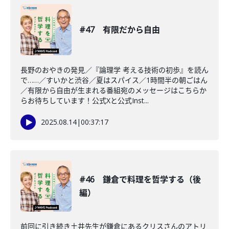
#47 有限だから自由
長野のおやきの発見／『論理学 考える技術の初歩』を読ん
で……／すいかと渋谷／夏はスパイス／1時間半の朝ごはん
／有限から自由が生まれる番組宛のメッセージはこちらか
らお待ちしています！公式Xと公式Inst...
2025.08.14
|
00:37:17
#46 鎌倉で料理を哲学する（後
編）
前回に引き続き土井先生が鎌倉にあるクリスさんのアトリ