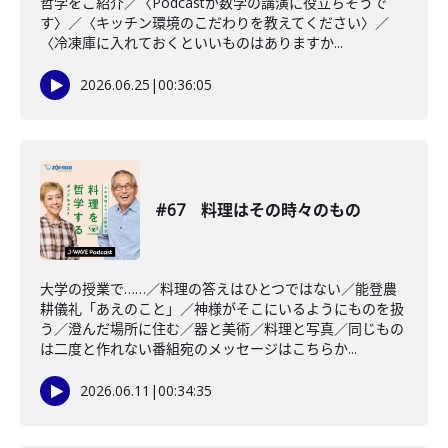
哲学をご紹介／〈Podcastが数学の講演に役立ちそうで
す〉／〈キッチン環境のこだわりを教えてください〉／
〈冷凍庫に入れておくといいものはありますか...
2026.06.25
|
00:36:05
#67 料理はその時々のもの
大学の授業で……／料理の答えはひとつではない／能登農
耕儀礼「あえのこと」／神様がそこにいるようにものを扱
う／澄んだ場所に住む／器と美術／料理と写真／同じもの
は二度と作れない番組宛のメッセージはこちらか...
2026.06.11
|
00:34:35