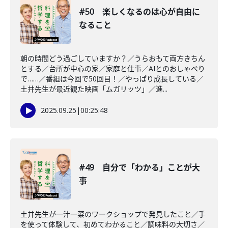
#50 楽しくなるのは心が自由に
なること
朝の時間どう過ごしていますか？／うらおもて両方きちん
とする／台所が中心の家／家庭と仕事／AIとのおしゃべり
で……／番組は今回で50回目！／やっぱり成長している／
土井先生が最近観た映画「ムガリッツ」／進...
2025.09.25
|
00:25:48
#49 自分で「わかる」ことが大
事
土井先生が一汁一菜のワークショップで発見したこと／手
を使って体験して、初めてわかること／調味料の大切さ／