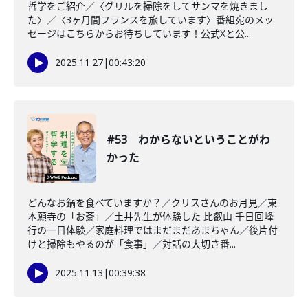
哲学をご紹介／〈グリルを掃除をしてサンマを焼きまし
た〉／〈3ヶ月間フランスを旅しています〉番組宛のメッ
セージはこちらからお待ちしています！公式Xと公...
2025.11.27
|
00:43:20
#53 わからないということがわ
かった
どんなお鍋を食べていますか？／クリスさんのお月見／東
本願寺の「お斎」／土井先生が体験した 比叡山 千日回峰
行の一日体験／家庭料理ではまだまだあまちゃん／後片付
けと掃除もやるのが「食事」／対話の大切さ番...
2025.11.13
|
00:39:38