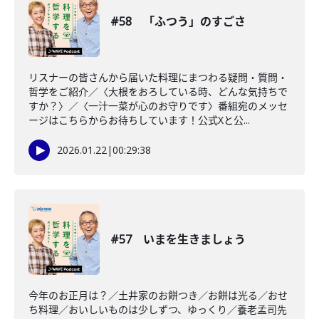
#58 「ふつう」のすごさ
リスナーの皆さんから届いた料理にまつわる疑問・質問・
哲学をご紹介／〈大根をおろしている時、どんな気持ちで
すか？〉／〈一汁一菜が心のお守りです〉番組宛のメッセ
ージはこちらからお待ちしています！公式Xと公...
2026.01.22
|
00:29:38
#57 いまを生きましょう
今年のお正月は？／土井家のお餅つき／お餅は光る／おせ
ち料理／おいしいものは少しずつ、ゆっくり／養老孟司先