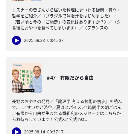
リスナーの皆さんから届いた料理にまつわる疑問・質問・
哲学をご紹介／〈ブラジルで味噌汁をはじめました〉／
〈若い頃と今の「ご馳走」の変化はありますか？〉／〈夕
食後におやつを食べてしまいます〉／〈フランスの...
2025.08.28
|
00:45:07
#47 有限だから自由
長野のおやきの発見／『論理学 考える技術の初歩』を読ん
で……／すいかと渋谷／夏はスパイス／1時間半の朝ごはん
／有限から自由が生まれる番組宛のメッセージはこちらか
らお待ちしています！公式Xと公式Inst...
2025.08.14
|
00:37:17