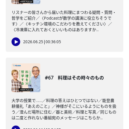
リスナーの皆さんから届いた料理にまつわる疑問・質問・
哲学をご紹介／〈Podcastが数学の講演に役立ちそうで
す〉／〈キッチン環境のこだわりを教えてください〉／
〈冷凍庫に入れておくといいものはありますか...
2026.06.25
|
00:36:05
#67 料理はその時々のもの
大学の授業で……／料理の答えはひとつではない／能登農
耕儀礼「あえのこと」／神様がそこにいるようにものを扱
う／澄んだ場所に住む／器と美術／料理と写真／同じもの
は二度と作れない番組宛のメッセージはこちらか...