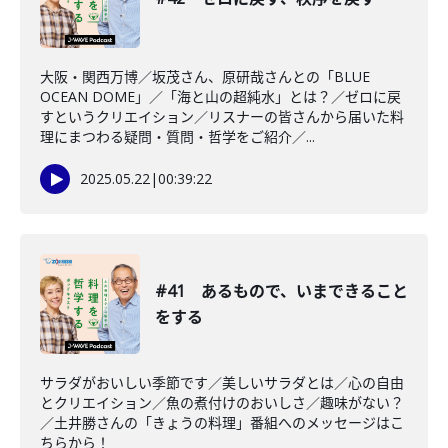
大阪・関西万博／坂茂さん、原研哉さんとの「BLUE
OCEAN DOME」／「海と山の超純水」とは？／ゼロに戻
すというクリエイション／リスナーの皆さんから届いた料
理にまつわる疑問・質問・哲学をご紹介／...
2025.05.22
|
00:39:22
#41 あるもので、いまできること
をする
サラダがおいしい季節です／美しいサラダとは／心の自由
とクリエイション／魚の煮付けのおいしさ／趣味がない？
／土井勝さんの「きょうの料理」番組へのメッセージはこ
ちらから！