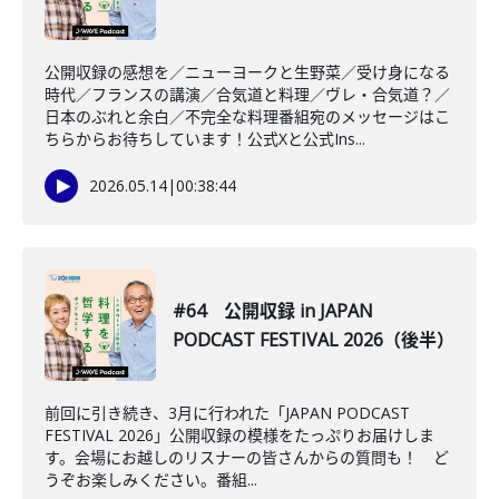
公開収録の感想を／ニューヨークと生野菜／受け身になる
時代／フランスの講演／合気道と料理／ヴレ・合気道？／
日本のぶれと余白／不完全な料理番組宛のメッセージはこ
ちらからお待ちしています！公式Xと公式Ins...
2026.05.14
|
00:38:44
#64 公開収録 in JAPAN
PODCAST FESTIVAL 2026（後半）
前回に引き続き、3月に行われた「JAPAN PODCAST
FESTIVAL 2026」公開収録の模様をたっぷりお届けしま
す。会場にお越しのリスナーの皆さんからの質問も！ ど
うぞお楽しみください。番組...