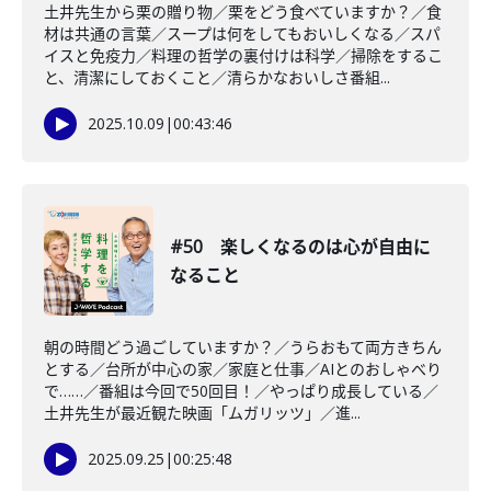
土井先生から栗の贈り物／栗をどう食べていますか？／食
材は共通の言葉／スープは何をしてもおいしくなる／スパ
イスと免疫力／料理の哲学の裏付けは科学／掃除をするこ
と、清潔にしておくこと／清らかなおいしさ番組...
2025.10.09
|
00:43:46
#50 楽しくなるのは心が自由に
なること
朝の時間どう過ごしていますか？／うらおもて両方きちん
とする／台所が中心の家／家庭と仕事／AIとのおしゃべり
で……／番組は今回で50回目！／やっぱり成長している／
土井先生が最近観た映画「ムガリッツ」／進...
2025.09.25
|
00:25:48