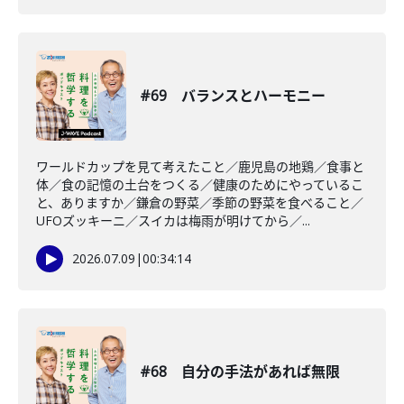
#69 バランスとハーモニー
ワールドカップを見て考えたこと／鹿児島の地鶏／食事と
体／食の記憶の土台をつくる／健康のためにやっているこ
と、ありますか／鎌倉の野菜／季節の野菜を食べること／
UFOズッキーニ／スイカは梅雨が明けてから／...
2026.07.09
|
00:34:14
#68 自分の手法があれば無限