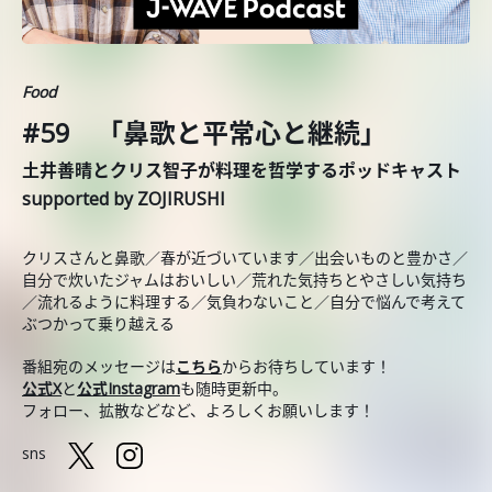
Food
#59 「鼻歌と平常心と継続」
土井善晴とクリス智子が料理を哲学するポッドキャスト
supported by ZOJIRUSHI
クリスさんと鼻歌／春が近づいています／出会いものと豊かさ／
自分で炊いたジャムはおいしい／荒れた気持ちとやさしい気持ち
／流れるように料理する／気負わないこと／自分で悩んで考えて
ぶつかって乗り越える
番組宛のメッセージは
こちら
からお待ちしています！
公式X
と
公式Instagram
も随時更新中。
フォロー、拡散などなど、よろしくお願いします！
sns