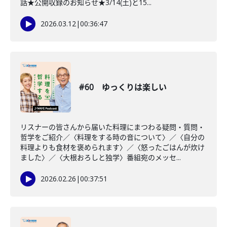
話★公開収録のお知らせ★3/14(土)と15...
2026.03.12
|
00:36:47
#60 ゆっくりは楽しい
リスナーの皆さんから届いた料理にまつわる疑問・質問・
哲学をご紹介／〈料理をする時の音について〉／〈自分の
料理よりも食材を褒められます〉／〈怒ったごはんが炊け
ました〉／〈大根おろしと独学〉番組宛のメッセ...
2026.02.26
|
00:37:51