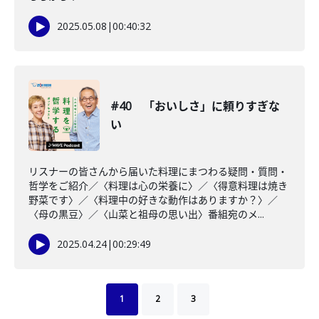
2025.05.08
|
00:40:32
#40 「おいしさ」に頼りすぎな
い
リスナーの皆さんから届いた料理にまつわる疑問・質問・
哲学をご紹介／〈料理は心の栄養に〉／〈得意料理は焼き
野菜です〉／〈料理中の好きな動作はありますか？〉／
〈母の黒豆〉／〈山菜と祖母の思い出〉番組宛のメ...
2025.04.24
|
00:29:49
1
2
3