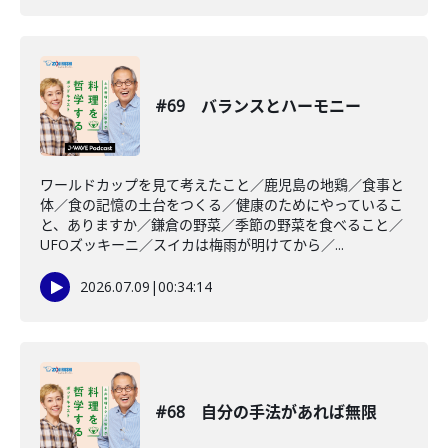
#69 バランスとハーモニー
ワールドカップを見て考えたこと／鹿児島の地鶏／食事と
体／食の記憶の土台をつくる／健康のためにやっているこ
と、ありますか／鎌倉の野菜／季節の野菜を食べること／
UFOズッキーニ／スイカは梅雨が明けてから／...
2026.07.09
|
00:34:14
#68 自分の手法があれば無限