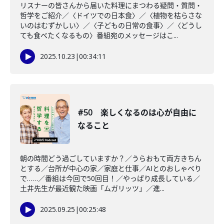
リスナーの皆さんから届いた料理にまつわる疑問・質問・
哲学をご紹介／〈ドイツでの日本食〉／〈植物を枯らさな
いのはむずかしい〉／〈子どもの日常の食事〉／〈どうし
ても食べたくなるもの〉番組宛のメッセージはこ...
2025.10.23
|
00:34:11
#50 楽しくなるのは心が自由に
なること
朝の時間どう過ごしていますか？／うらおもて両方きちん
とする／台所が中心の家／家庭と仕事／AIとのおしゃべり
で……／番組は今回で50回目！／やっぱり成長している／
土井先生が最近観た映画「ムガリッツ」／進...
2025.09.25
|
00:25:48