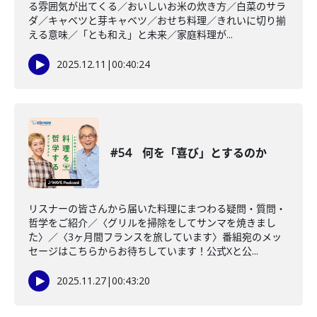
る雰囲気が出てくる／おいしいお米の炊き方／白菜のサラ
ダ／キャベツと芽キャベツ／おせち料理／きれいに切り揃
える意味／「とも和え」と未来／家庭料理が...
2025.12.11
|
00:40:24
#54 何を「喜び」とするのか
リスナーの皆さんから届いた料理にまつわる疑問・質問・
哲学をご紹介／〈グリルを掃除をしてサンマを焼きまし
た〉／〈3ヶ月間フランスを旅しています〉番組宛のメッ
セージはこちらからお待ちしています！公式Xと公...
2025.11.27
|
00:43:20