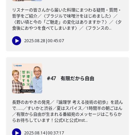
リスナーの皆さんから届いた料理にまつわる疑問・質問・
哲学をご紹介／〈ブラジルで味噌汁をはじめました〉／
〈若い頃と今の「ご馳走」の変化はありますか？〉／〈夕
食後におやつを食べてしまいます〉／〈フランスの...
2025.08.28
|
00:45:07
#47 有限だから自由
長野のおやきの発見／『論理学 考える技術の初歩』を読ん
で……／すいかと渋谷／夏はスパイス／1時間半の朝ごはん
／有限から自由が生まれる番組宛のメッセージはこちらか
らお待ちしています！公式Xと公式Inst...
2025.08.14
|
00:37:17