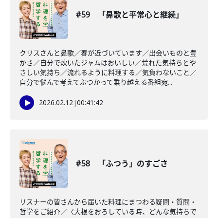
#59 「鼻歌と平常心と継続」
クリスさんと鼻歌／春が近づいています／出会いものと豊
かさ／自分で炊いたジャムはおいしい／荒れた気持ちとや
さしい気持ち／流れるように料理する／気負わないこと／
自分で悩んで考えてぶつかって乗り越える番組宛...
2026.02.12
|
00:41:42
#58 「ふつう」のすごさ
リスナーの皆さんから届いた料理にまつわる疑問・質問・
哲学をご紹介／〈大根をおろしている時、どんな気持ちで