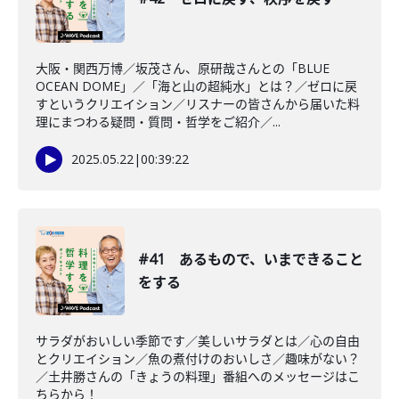
大阪・関西万博／坂茂さん、原研哉さんとの「BLUE
OCEAN DOME」／「海と山の超純水」とは？／ゼロに戻
すというクリエイション／リスナーの皆さんから届いた料
理にまつわる疑問・質問・哲学をご紹介／...
2025.05.22
|
00:39:22
#41 あるもので、いまできること
をする
サラダがおいしい季節です／美しいサラダとは／心の自由
とクリエイション／魚の煮付けのおいしさ／趣味がない？
／土井勝さんの「きょうの料理」番組へのメッセージはこ
ちらから！