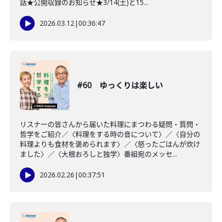
話★公開収録のお知らせ★3/14(土)と15...
2026.03.12
|
00:36:47
#60 ゆっくりは楽しい
リスナーの皆さんから届いた料理にまつわる疑問・質問・
哲学をご紹介／〈料理をする時の音について〉／〈自分の
料理よりも食材を褒められます〉／〈怒ったごはんが炊け
ました〉／〈大根おろしと独学〉番組宛のメッセ...
2026.02.26
|
00:37:51