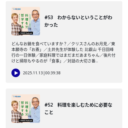
#53 わからないということがわ
かった
どんなお鍋を食べていますか？／クリスさんのお月見／東
本願寺の「お斎」／土井先生が体験した 比叡山 千日回峰
行の一日体験／家庭料理ではまだまだあまちゃん／後片付
けと掃除もやるのが「食事」／対話の大切さ番...
2025.11.13
|
00:39:38
#52 料理を楽しむために必要な
こと