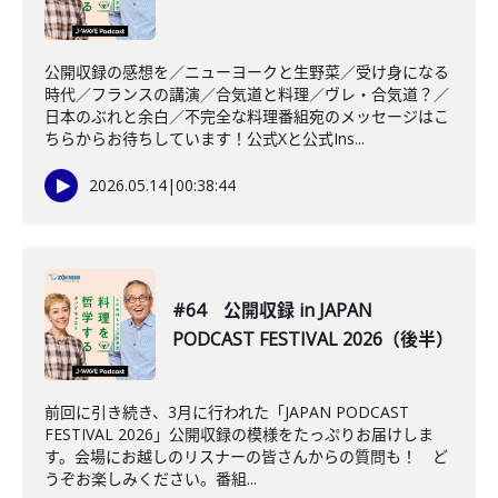
公開収録の感想を／ニューヨークと生野菜／受け身になる
時代／フランスの講演／合気道と料理／ヴレ・合気道？／
日本のぶれと余白／不完全な料理番組宛のメッセージはこ
ちらからお待ちしています！公式Xと公式Ins...
2026.05.14
|
00:38:44
#64 公開収録 in JAPAN
PODCAST FESTIVAL 2026（後半）
前回に引き続き、3月に行われた「JAPAN PODCAST
FESTIVAL 2026」公開収録の模様をたっぷりお届けしま
す。会場にお越しのリスナーの皆さんからの質問も！ ど
うぞお楽しみください。番組...