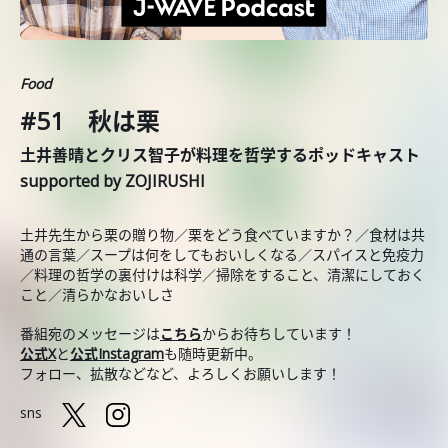
Food
#51 秋は栗
土井善晴とクリス智子が料理を哲学するポッドキャスト
supported by ZOJIRUSHI
土井先生から栗の贈り物／栗をどう食べていますか？／食材は共
通の言葉／スープは何をしてもおいしくなる／スパイスと免疫力
／料理の哲学の裏付けは科学／掃除をすること、清潔にしておく
こと／清らかなおいしさ
番組宛のメッセージは
こちら
からお待ちしています！
公式X
と
公式Instagram
も随時更新中。
フォロー、拡散などなど、よろしくお願いします！
sns