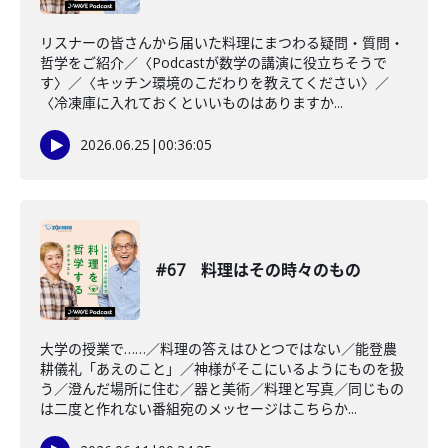
リスナーの皆さんから届いた料理にまつわる疑問・質問・
哲学をご紹介／〈Podcastが数学の講演に役立ちそうで
す〉／〈キッチン環境のこだわりを教えてください〉／
〈冷凍庫に入れておくといいものはありますか...
2026.06.25
|
00:36:05
#67 料理はその時々のもの
大学の授業で……／料理の答えはひとつではない／能登農
耕儀礼「あえのこと」／神様がそこにいるようにものを扱
う／澄んだ場所に住む／器と美術／料理と写真／同じもの
は二度と作れない番組宛のメッセージはこちらか...