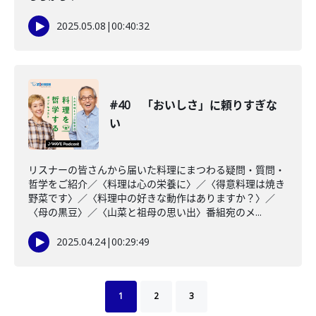
2025.05.08
|
00:40:32
#40 「おいしさ」に頼りすぎな
い
リスナーの皆さんから届いた料理にまつわる疑問・質問・
哲学をご紹介／〈料理は心の栄養に〉／〈得意料理は焼き
野菜です〉／〈料理中の好きな動作はありますか？〉／
〈母の黒豆〉／〈山菜と祖母の思い出〉番組宛のメ...
2025.04.24
|
00:29:49
1
2
3