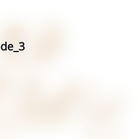
de_3
。