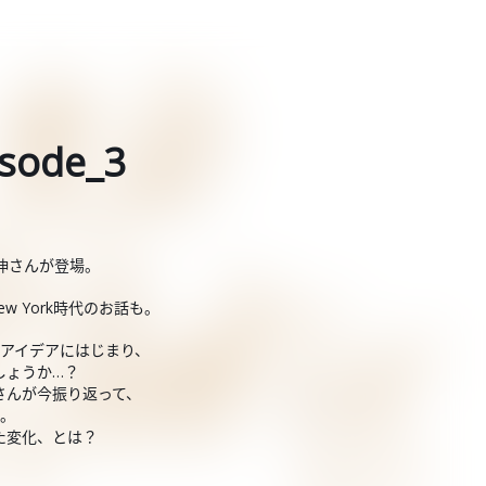
ode_3
伸さんが登場。
 York時代のお話も。
なアイデアにはじまり、
しょうか…？
さんが今振り返って、
す。
た変化、とは？