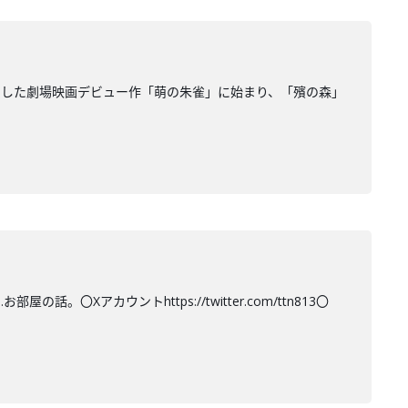
賞した劇場映画デビュー作「萌の朱雀」に始まり、「殯の森」
Xアカウントhttps://twitter.com/ttn813〇