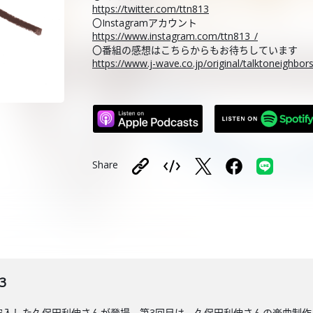
https://twitter.com/ttn813
〇Instagramアカウント
https://www.instagram.com/ttn813_/
〇番組の感想はこちらからもお待ちしています
https://www.j-wave.co.jp/original/talktoneighbo
Share
3
突入した久保田利伸さんが登場。第3回目は、久保田利伸さんの楽曲制作、そ