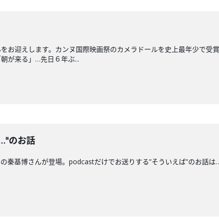
んをお迎えします。カンヌ国際映画祭のカメラドールを史上最年少で受
が来る」…先日６年ぶ...
…"のお話
博さんが登場。podcastだけでお送りする”そういえば”のお話は…お部屋の話。〇