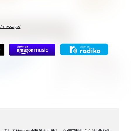
rs/message/
してNew York時代のお話も。久保田利伸さんは1曲を作