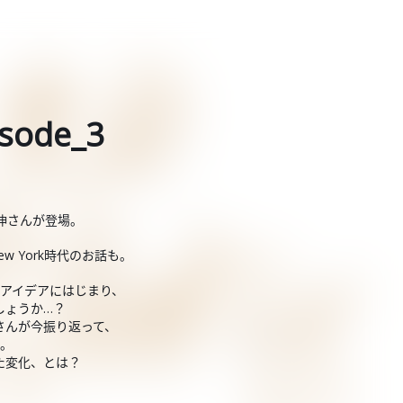
ode_3
伸さんが登場。
 York時代のお話も。
なアイデアにはじまり、
しょうか…？
さんが今振り返って、
す。
た変化、とは？