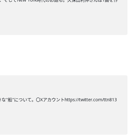
て。〇Xアカウントhttps://twitter.com/ttn813