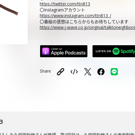
https://twitter.com/ttn813
〇Instagramアカウント
https://www.instagram.com/ttn813_/
〇番組の感想はこちらからもお待ちしています
https://www.j-wave.co.jp/original/talktoneighbo
Share
3
突入した久保田利伸さんが登場。第3回目は、久保田利伸さんの楽曲制作、そ