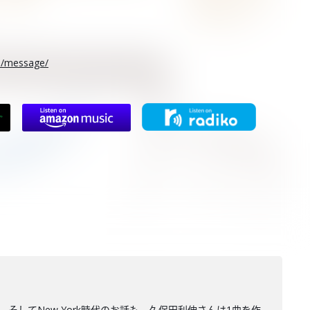
rs/message/
してNew York時代のお話も。久保田利伸さんは1曲を作