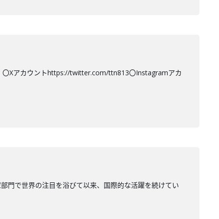
tps://twitter.com/ttn813〇Instagramアカ
家部門で世界の注目を浴びて以来、国際的な活躍を続けてい