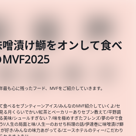
味噌漬け鰤をオンして食べ
VF2025
5年最も心に残ったフード、MVFをご紹介していきます。
て食べるセブンティーンアイス/みんなのMVF紹介していくよ/セ
見る月くらいでかい/紅茶とベーカリーありセブン教えて/平野調
る美味/シュールすぎない？/味を極めすぎたフレンズ/夢の中で食
!/人生の局面と味/人生一のおせち料理の話/伊達巻に味噌漬け鰤
が好き/みんなの味力あがってる/エースホテルのティー/こだわり