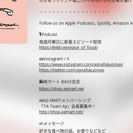
のきゅうりサンド嬉しい/今年もいろんな味を届け
・・・・・・・・・・・・・・・・・
Follow us on Apple Podcasts, Spotify, Amazon M
🎙️Podcast
毎週月曜日に新着エピソード配信
https://linktr.ee/voice_of_food/
🍰Instagram / X
https://www.instagram.com/ajinafukuonsei/
https://twitter.com/ajinafukuonsei
🛍️味マート BASE支店
https://shop.ajimart.net
🍰AJI MARTメンバーシップ
「TA Team Aji」会員募集中！
http://shop.ajimart.net/
✏️メッセージ
好きな食べ物の話、お便りなどなど