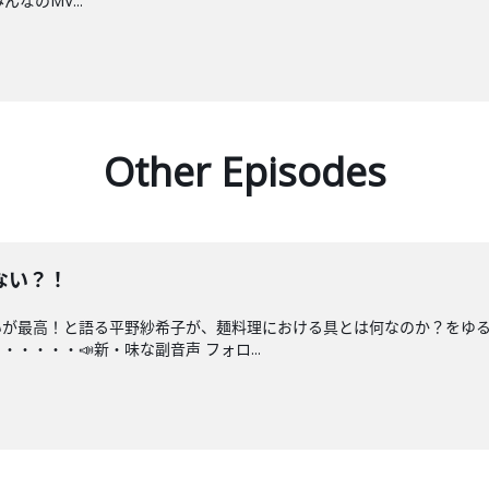
なのMV...
Other Episodes
ない？！
いが最高！と語る平野紗希子が、麺料理における具とは何なのか？をゆ
・・・・📣新・味な副音声 フォロ...