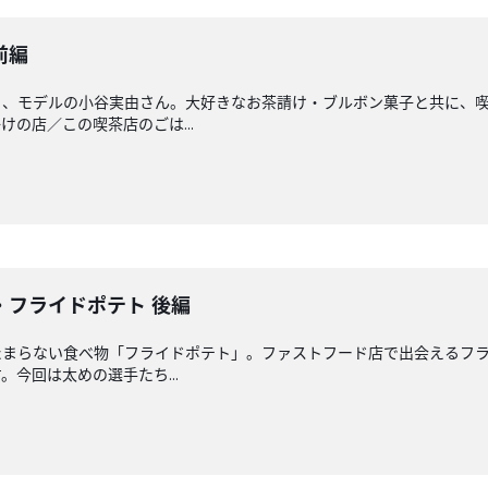
前編
る、モデルの小谷実由さん。大好きなお茶請け・ブルボン菓子と共に、
の店／この喫茶店のごは...
・フライドポテト 後編
たまらない食べ物「フライドポテト」。ファストフード店で出会えるフラ
今回は太めの選手たち...