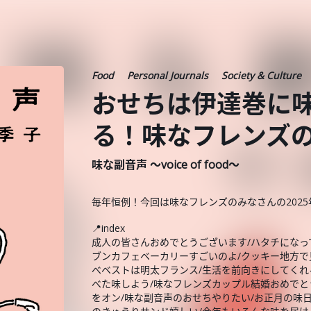
Food
Personal Journals
Society & Culture
おせちは伊達巻に
る！味なフレンズのM
味な副音声 ～voice of food～
毎年恒例！今回は味なフレンズのみなさんの202
📍index
成人の皆さんおめでとうございます/ハタチになっ
ブンカフェベーカリーすごいのよ/クッキー地方で
べベストは明太フランス/生活を前向きにしてくれ
べた味しよう/味なフレンズカップル結婚おめでとう
をオン/味な副音声のおせちやりたい/お正月の味日