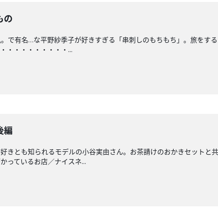
もの
。で有名…な平野紗季子が好きすぎる「串刺しのもちもち」。旅をする
・・・・・・・・・...
後編
店好きとも知られるモデルの小谷実由さん。お茶請けのおかきセットと
っているお店／ナイスネ...