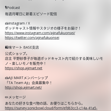
🎙️Podcast
毎週月曜日に新着エピソード配信
🍰Instagram / X
ポッドキャスト情報やスタジオの様子をお届け！
https://www.instagram.com/ajinafukuonsei/
https://twitter.com/ajinafukuonsei
🛍️味マート BASE支店
公式ショップ。
店主 平野紗季子が毎週ポッドキャスト内で紹介する美味しいモ
ノ・楽しいモノを販売中！
https://shop.ajimart.net
🍰AJI MARTメンバーシップ
「TA Team Aji」会員募集中！
http://shop.ajimart.net/
✏️メッセージ
あなたの好きな食べ物の話、お便りはこちらから。
https://survey.sonicbowl.cloud/form/efd63cc3-c14a-41a5-