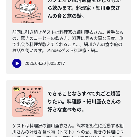
カフェオレは角砂糖をかじりなが
ら飲みます。料理家・細川亜衣さ
んの食と旅の話。
前回に引き続きゲストは料理家の細川亜衣さん。苦手なも
の、驚きのコーヒーの飲み方、料理に最も大事な温度、旅
で出会う料理が教えてくれること…。細川さんの食や旅の
お話を伺います。📍indexゲスト料理家・細...
2026.04.20
|
00:33:17
できることならすべて丸ごと頬張
りたい。料理家・細川亜衣さんの
好きな食べもの。
ゲストは料理家の細川亜衣さん。熊本を拠点に活動する細
川さんの好きな食べ物（トマト）への愛、驚きの料理につ