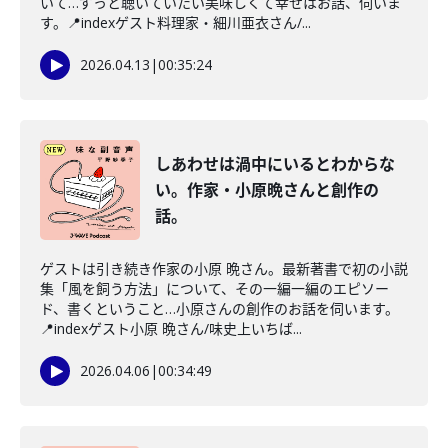
いて…ずっと聴いていたい美味しくて幸せはお話、伺いま
す。📍indexゲスト料理家・細川亜衣さん/...
2026.04.13
|
00:35:24
しあわせは渦中にいるとわからな
い。作家・小原晩さんと創作の
話。
ゲストは引き続き作家の小原 晩さん。最新著書で初の小説
集「風を飼う方法」について、その一編一編のエピソー
ド、書くということ…小原さんの創作のお話を伺います。
📍indexゲスト小原 晩さん/味史上いちば...
2026.04.06
|
00:34:49