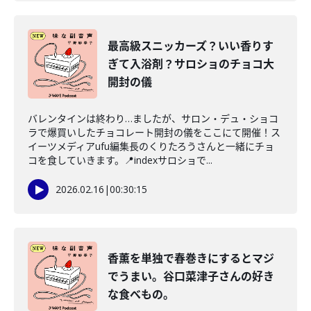
最高級スニッカーズ？いい香りす
ぎて入浴剤？サロショのチョコ大
開封の儀
バレンタインは終わり…ましたが、サロン・デュ・ショコ
ラで爆買いしたチョコレート開封の儀をここにて開催！ス
イーツメディアufu編集長のくりたろうさんと一緒にチョ
コを食していきます。📍indexサロショで...
2026.02.16
|
00:30:15
香薫を単独で春巻きにするとマジ
でうまい。谷口菜津子さんの好き
な食べもの。