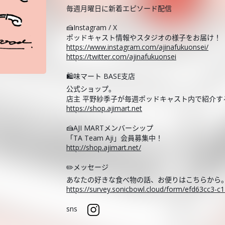
毎週月曜日に新着エピソード配信
🍰Instagram / X
ポッドキャスト情報やスタジオの様子をお届け！
https://www.instagram.com/ajinafukuonsei/
https://twitter.com/ajinafukuonsei
🛍️味マート BASE支店
公式ショップ。
店主 平野紗季子が毎週ポッドキャスト内で紹介
https://shop.ajimart.net
🍰AJI MARTメンバーシップ
「TA Team Aji」会員募集中！
http://shop.ajimart.net/
✏️メッセージ
あなたの好きな食べ物の話、お便りはこちらから
https://survey.sonicbowl.cloud/form/efd63cc3-
sns