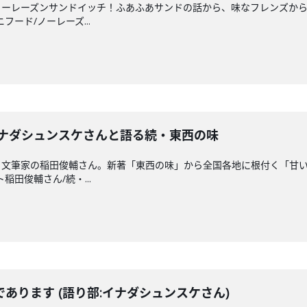
ノーレーズンサンドイッチ！ふあふあサンドの話から、味なフレンズか
ニフード/ノーレーズ...
イナダシュンスケさんと語る続・東西の味
・文筆家の稲田俊輔さん。新著「東西の味」から全国各地に根付く「甘
ト稲田俊輔さん/続・...
あります (語り部:イナダシュンスケさん)