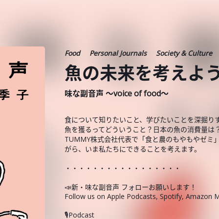
Food
Personal Journals
Society & Culture
魚の未来を考えよ
味な副音声 ～voice of food～
食について知りたいこと、学びたいことを深掘り
魚を獲るってどういうこと？日本の魚の消費量は
TUMMY株式会社代表で「食と農のもやもやゼミ
がら、いま私たちにできることを考えます。
・・・・・・・・・・・・・・・・・
📣新・味な副音声 フォローお願いします！
Follow us on Apple Podcasts, Spotify, Amazon M
🎙️Podcast