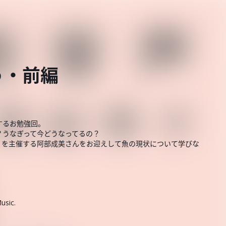
う・前編
するお勉強回。
？うなぎって今どうなってるの？
」を主催する阿部成美さんをお迎えして魚の現状について学びな
usic.