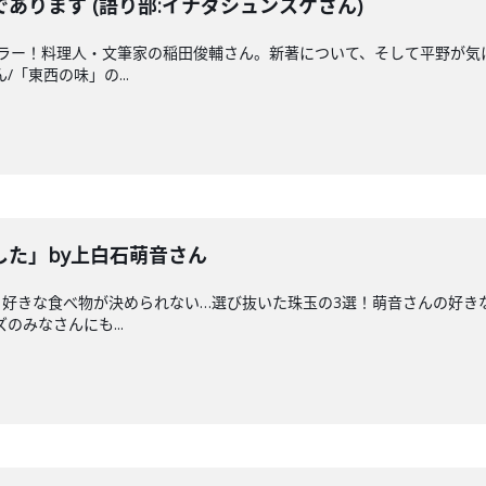
あります (語り部:イナダシュンスケさん)
ュラー！料理人・文筆家の稲田俊輔さん。新著について、そして平野が気
/「東西の味」の...
した」by上白石萌音さん
好きな食べ物が決められない…選び抜いた珠玉の3選！萌音さんの好きな食
のみなさんにも...