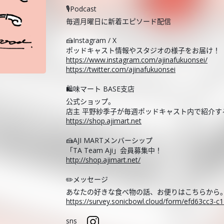
🎙️Podcast
毎週月曜日に新着エピソード配信
🍰Instagram / X
ポッドキャスト情報やスタジオの様子をお届け！
https://www.instagram.com/ajinafukuonsei/
https://twitter.com/ajinafukuonsei
🛍️味マート BASE支店
公式ショップ。
店主 平野紗季子が毎週ポッドキャスト内で紹介
https://shop.ajimart.net
🍰AJI MARTメンバーシップ
「TA Team Aji」会員募集中！
http://shop.ajimart.net/
✏️メッセージ
あなたの好きな食べ物の話、お便りはこちらから
https://survey.sonicbowl.cloud/form/efd63cc3-
sns