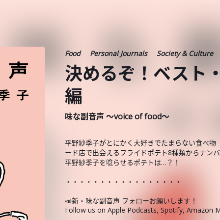
Food
Personal Journals
Society & Culture
決めるぞ！ベスト
編
味な副音声 ～voice of food～
平野紗季子がとにかく大好きでたまらない食べ物
ード店で出会えるフライドポテト8種類からナン
平野紗季子を唸らせるポテトは…？！
・・・・・・・・・・・・・・・・・
📣新・味な副音声 フォローお願いします！
Follow us on Apple Podcasts, Spotify, Amazon M