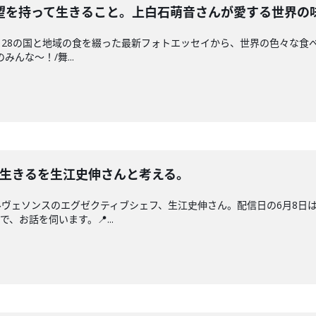
望を持って生きること。上白石萌音さんが愛する世界の
28の国と地域の食を綴った最新フォトエッセイから、世界の色々な食べも
んな〜！/舞...
と生きるを生江史伸さんと考える。
ヴェソンスのエグゼクティブシェフ、生江史伸さん。配信日の6月8日
、お話を伺います。📍...