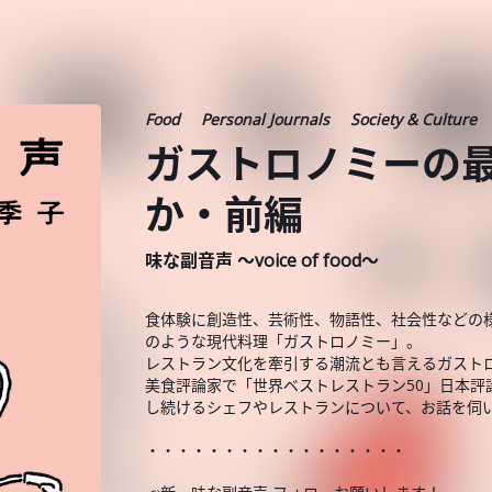
Food
Personal Journals
Society & Culture
ガストロノミーの
か・前編
味な副音声 ～voice of food～
食体験に創造性、芸術性、物語性、社会性などの
のような現代料理「ガストロノミー」。
レストラン文化を牽引する潮流とも言えるガスト
美食評論家で「世界ベストレストラン50」日本
し続けるシェフやレストランについて、お話を伺
・・・・・・・・・・・・・・・・・