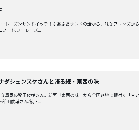
ド
ノーレーズンサンドイッチ！ふあふあサンドの話から、味なフレンズか
ニフード/ノーレーズ...
イナダシュンスケさんと語る続・東西の味
・文筆家の稲田俊輔さん。新著「東西の味」から全国各地に根付く「甘
ト稲田俊輔さん/続・...