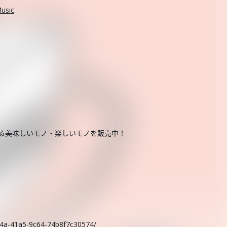
usic
.
する美味しいモノ・楽しいモノを販売中！
。
c14a-41a5-9c64-74b8f7c30574/