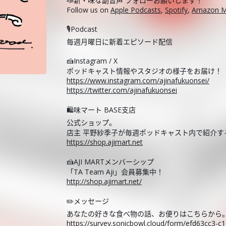
📣新・味な副音声 フォローお願いします！
Follow us on
Apple Podcasts
,
Spotify
,
Amazon M
🎙️Podcast
毎週月曜日に新着エピソード配信
🍰Instagram / X
ポッドキャスト情報やスタジオの様子をお届け！
https://www.instagram.com/ajinafukuonsei/
https://twitter.com/ajinafukuonsei
🛍️味マート BASE支店
公式ショップ。
店主 平野紗季子が毎週ポッドキャスト内で紹介
https://shop.ajimart.net
🍰AJI MARTメンバーシップ
「TA Team Aji」会員募集中！
http://shop.ajimart.net/
✏️メッセージ
あなたの好きな食べ物の話、お便りはこちらから
https://survey.sonicbowl.cloud/form/efd63cc3-