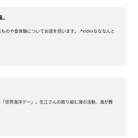
味。
のや食体験についてお話を伺います。📍indexなななんと
は「世界海洋デー」。生江さんの取り組む海の活動、海が教