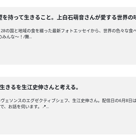
望を持って生きること。上白石萌音さんが愛する世界の
28の国と地域の食を綴った最新フォトエッセイから、世界の色々な食べも
んな〜！/舞...
と生きるを生江史伸さんと考える。
ヴェソンスのエグゼクティブシェフ、生江史伸さん。配信日の6月8日
、お話を伺います。📍...