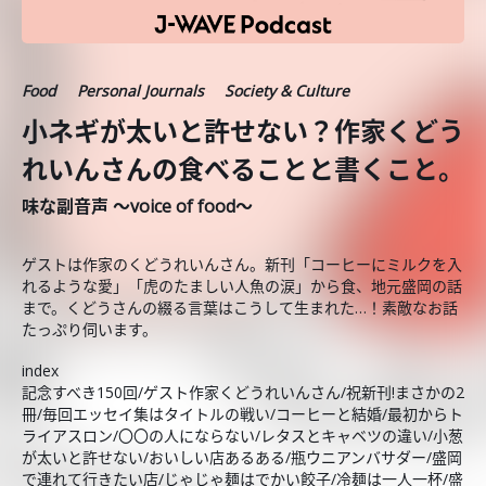
Food
Personal Journals
Society & Culture
小ネギが太いと許せない？作家くどう
れいんさんの食べることと書くこと。
味な副音声 ～voice of food～
ゲストは作家のくどうれいんさん。新刊「コーヒーにミルクを入
れるような愛」「虎のたましい人魚の涙」から食、地元盛岡の話
まで。くどうさんの綴る言葉はこうして生まれた…！素敵なお話
たっぷり伺います。
index
記念すべき150回/ゲスト作家くどうれいんさん/祝新刊!まさかの2
冊/毎回エッセイ集はタイトルの戦い/コーヒーと結婚/最初からト
ライアスロン/〇〇の人にならない/レタスとキャベツの違い/小葱
が太いと許せない/おいしい店あるある/瓶ウニアンバサダー/盛岡
で連れて行きたい店/じゃじゃ麺はでかい餃子/冷麺は一人一杯/盛