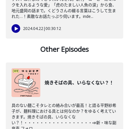
クを入れるような愛」「虎のたましい人魚の涙」から食、
地元盛岡の話まで。くどうさんの綴る言葉はこうして生ま
れた…！素敵なお話たっぷり伺います。inde...
2024.04.22
|
00:30:12
Other Episodes
焼きそばの具、いらなくない？！
具のない麺こそタレとの絡み合いが最高！と語る平野紗希
子が、麺料理における具とは何なのか？をゆるく考えてい
きます。焼きそばの具、いらなくな
い？！・・・・・・・・・・・・・・・・・📣新・味な副
音声 フォロ...