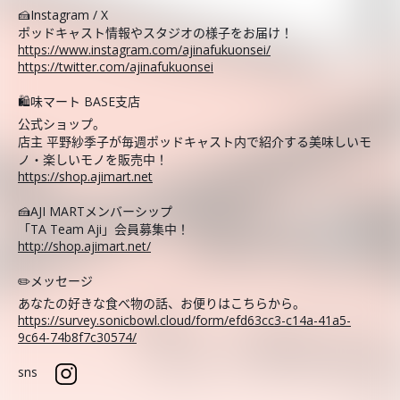
🍰Instagram / X
ポッドキャスト情報やスタジオの様子をお届け！
https://www.instagram.com/ajinafukuonsei/
https://twitter.com/ajinafukuonsei
🛍️味マート BASE支店
公式ショップ。
店主 平野紗季子が毎週ポッドキャスト内で紹介する美味しいモ
ノ・楽しいモノを販売中！
https://shop.ajimart.net
🍰AJI MARTメンバーシップ
「TA Team Aji」会員募集中！
http://shop.ajimart.net/
✏️メッセージ
あなたの好きな食べ物の話、お便りはこちらから。
https://survey.sonicbowl.cloud/form/efd63cc3-c14a-41a5-
9c64-74b8f7c30574/
sns