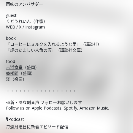
岡味のアンバサダー
guest
くどうれいん（作家）
WEB
/
X
/
Instagram
book
「
コーヒーにミルクを入れるような愛
」（講談社）
「
虎のたましい人魚の涙
」（講談社文庫）
food
吉浜食堂
（盛岡）
盛楼閣
（盛岡）
髭
（盛岡）
・・・・・・・・・・・・・・・・・
📣新・味な副音声 フォローお願いします！
Follow us on
Apple Podcasts
,
Spotify
,
Amazon Music
.
🎙️Podcast
毎週月曜日に新着エピソード配信