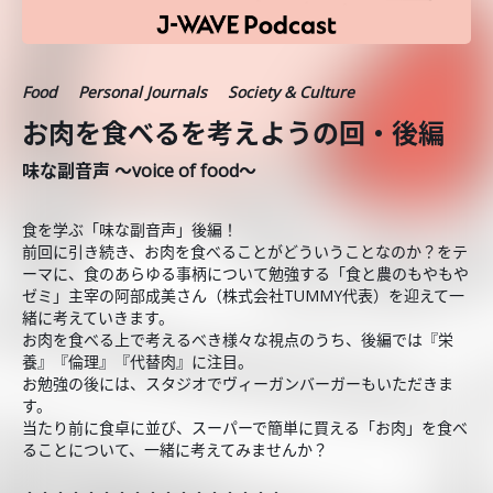
Food
Personal Journals
Society & Culture
お肉を食べるを考えようの回・後編
味な副音声 ～voice of food～
食を学ぶ「味な副音声」後編！
前回に引き続き、お肉を食べることがどういうことなのか？をテ
ーマに、食のあらゆる事柄について勉強する「食と農のもやもや
ゼミ」主宰の阿部成美さん（株式会社TUMMY代表）を迎えて一
緒に考えていきます。
お肉を食べる上で考えるべき様々な視点のうち、後編では『栄
養』『倫理』『代替肉』に注目。
お勉強の後には、スタジオでヴィーガンバーガーもいただきま
す。
当たり前に食卓に並び、スーパーで簡単に買える「お肉」を食べ
ることについて、一緒に考えてみませんか？
・・・・・・・・・・・・・・・・・