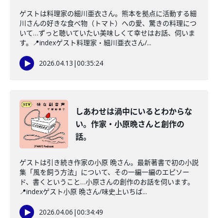
ゲストは料理家の細川亜衣さん。熊本を拠点に活動する細
川さんの好きな食べ物（トマト）への愛、驚きの料理につ
いて…ずっと聴いていたい美味しくて幸せはお話、伺いま
す。📍indexゲスト料理家・細川亜衣さん/...
2026.04.13
|
00:35:24
しあわせは渦中にいるとわからな
い。作家・小原晩さんと創作の
話。
ゲストは引き続き作家の小原 晩さん。最新著書で初の小説
集「風を飼う方法」について、その一編一編のエピソー
ド、書くということ…小原さんの創作のお話を伺います。
📍indexゲスト小原 晩さん/味史上いちば...
2026.04.06
|
00:34:49