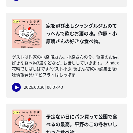
家を飛び出しジャングルジムのて
っぺんで飲むお酒の味。作家・小
原晩さんの好きな食べ物。
ゲストは作家の小原 晩さん。小原さんの食、執筆のお供、
好きな食べ物3選などなど…お話ししていきます。📍index
花粉でしばしばです/ゲスト小原 晩さん/初の小説集出版/
味情報発見/エビフライはしっぽま...
2026.03.30
|
00:37:43
予定ない日にパン買って公園で食
べるの最高。平野のこの冬おいし
かった食べ物。