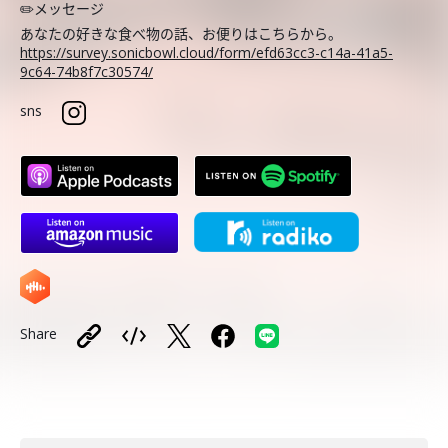
✏️メッセージ
あなたの好きな食べ物の話、お便りはこちらから。
https://survey.sonicbowl.cloud/form/efd63cc3-c14a-41a5-
9c64-74b8f7c30574/
sns
Share