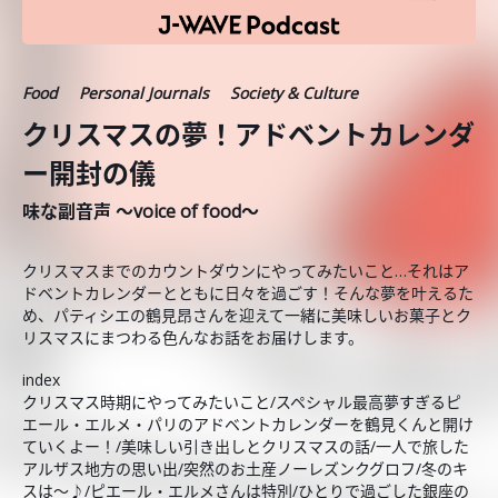
Food
Personal Journals
Society & Culture
クリスマスの夢！アドベントカレンダ
ー開封の儀
味な副音声 ～voice of food～
クリスマスまでのカウントダウンにやってみたいこと…それはア
ドベントカレンダーとともに日々を過ごす！そんな夢を叶えるた
め、パティシエの鶴見昂さんを迎えて一緒に美味しいお菓子とク
リスマスにまつわる色んなお話をお届けします。
index
クリスマス時期にやってみたいこと/スペシャル最高夢すぎるピ
エール・エルメ・パリのアドベントカレンダーを鶴見くんと開け
ていくよー！/美味しい引き出しとクリスマスの話/一人で旅した
アルザス地方の思い出/突然のお土産ノーレズンクグロフ/冬のキ
スは～♪/ピエール・エルメさんは特別/ひとりで過ごした銀座の