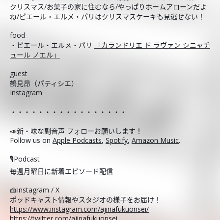
クリスマス/お菓子の家に住むなら/やっぱりホームアローンだよ
ね/ピエール・エルメ・パリはクリスマスケーキも見逃せない！
food
・ピエール・エルメ・パリ
「カランドリエ ド ラヴァン シニャチ
ュール ノエル」
guest
鶴見昂（パティシエ）
Instagram
・・・・・・・・・・・・・・・・・
📣新・味な副音声 フォローお願いします！
Follow us on
Apple Podcasts
,
Spotify
,
Amazon Music
.
🎙️Podcast
毎週月曜日に新着エピソード配信
🍰Instagram / X
ポッドキャスト情報やスタジオの様子をお届け！
https://www.instagram.com/ajinafukuonsei/
https://twitter.com/ajinafukuonsei