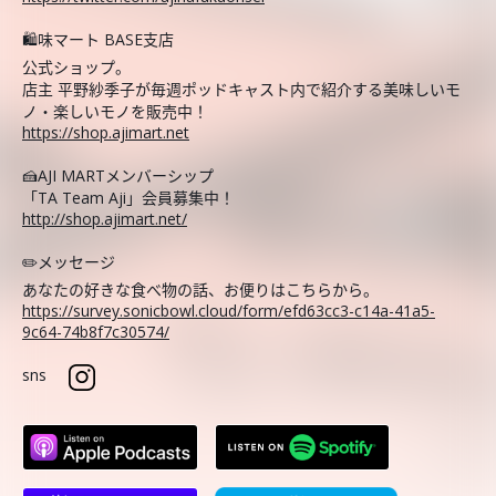
🛍️味マート BASE支店
公式ショップ。
店主 平野紗季子が毎週ポッドキャスト内で紹介する美味しいモ
ノ・楽しいモノを販売中！
https://shop.ajimart.net
🍰AJI MARTメンバーシップ
「TA Team Aji」会員募集中！
http://shop.ajimart.net/
✏️メッセージ
あなたの好きな食べ物の話、お便りはこちらから。
https://survey.sonicbowl.cloud/form/efd63cc3-c14a-41a5-
9c64-74b8f7c30574/
sns