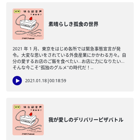
素晴らしき孤食の世界
2021 年 1 月、東京をはじめ各所では緊急事態宣言が発
令。大変な思いをされている外食産業にかかわる方々。自
分の愛するお店のご飯を食べたい…お店に力になりたい…
そんな今こそ"孤独のグルメ"の時代だ！...
2021.01.18
|
00:18:59
我が愛しのデリバリーピザバトル