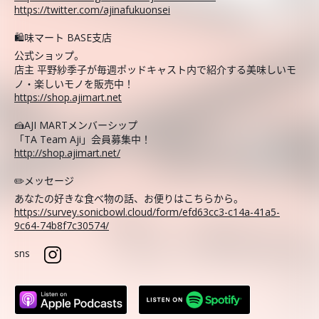
https://twitter.com/ajinafukuonsei
🛍️味マート BASE支店
公式ショップ。
店主 平野紗季子が毎週ポッドキャスト内で紹介する美味しいモ
ノ・楽しいモノを販売中！
https://shop.ajimart.net
🍰AJI MARTメンバーシップ
「TA Team Aji」会員募集中！
http://shop.ajimart.net/
✏️メッセージ
あなたの好きな食べ物の話、お便りはこちらから。
https://survey.sonicbowl.cloud/form/efd63cc3-c14a-41a5-
9c64-74b8f7c30574/
sns