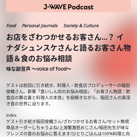
Food
Personal Journals
Society & Culture
お店をざわつかせるお客さん…？ イ
ナダシュンスケさんと語るお客さん物
語＆食のお悩み相談
味な副音声 ～voice of food～
ゲストは前回に引き続き、料理人・飲食店プロデューサーの稲田
俊輔さん。新著「食いしん坊のお悩み相談」「お客さん物語：飲
食店の舞台裏と料理人の本音」を紐解きながら、稲田さんの奥深
き食の世界に迫ります。
index
ゲスト引き続き稲田俊輔さん/ざわつかせるお客さん/セット無視
単品オーダーしちゃうよね/上海蟹激怒おじさん/稲田先生が味な
フレンズの食のお悩みに答えます/ひとりごはんは100%料理と向