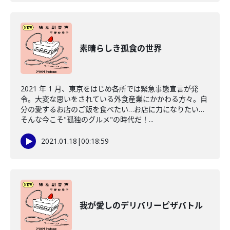
素晴らしき孤食の世界
2021 年 1 月、東京をはじめ各所では緊急事態宣言が発
令。大変な思いをされている外食産業にかかわる方々。自
分の愛するお店のご飯を食べたい…お店に力になりたい…
そんな今こそ"孤独のグルメ"の時代だ！...
2021.01.18
|
00:18:59
我が愛しのデリバリーピザバトル