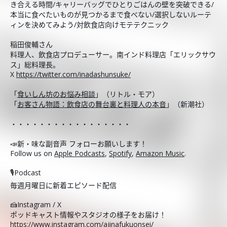
き合える時間/キャリーバッグでひとりごはんの壁を突破できる/
本当に食べたいものが見つかるまで食べない/選択しないルーテ
ィンを決めてみよう/対飲食店向けモテテクニック
稲田俊輔さん
料理人、飲食店プロデューサー。南インド料理店「エリックサウ
ス」総料理長。
X
https://twitter.com/inadashunsuke/
「
食いしん坊のお悩み相談
」（リトル・モア）
「
お客さん物語：飲食店の舞台裏と料理人の本音
」（新潮社）
・・・・・・・・・・・・・・・・・
📣新・味な副音声 フォローお願いします！
Follow us on
Apple Podcasts
,
Spotify
,
Amazon Music
.
🎙️Podcast
毎週月曜日に新着エピソード配信
🍰Instagram / X
ポッドキャスト情報やスタジオの様子をお届け！
https://www.instagram.com/ajinafukuonsei/