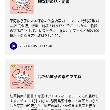
味な店の話・前編
平野紗季子による渾身の飲食店案内「POPEYE特別編集 味
な店 完全版」特集・前編！味な店= “そこにしかない物語
の宿る店"として、レストラン、食堂、カフェなど総数100
軒以上の飲食店へ取材をした50...
2021.07.05
|
00:16:46
冷たい紅茶の季節ですね
紅茶特集３回目！今回はアイスティーをテーマにお届けし
ます。ゲストは引き続き、静岡県沼津市にて紅茶を中心と
した茶葉の卸販売と、紅茶の楽しさを伝える教室を行う