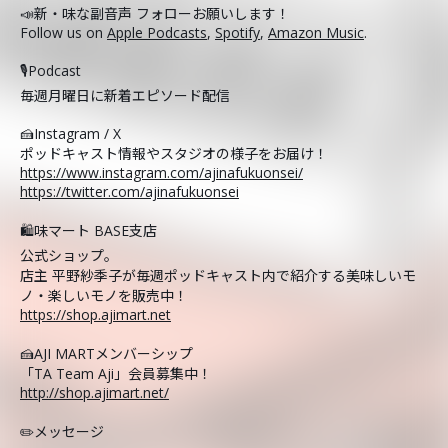
📣新・味な副音声 フォローお願いします！
Follow us on
Apple Podcasts
,
Spotify
,
Amazon Music
.
🎙️Podcast
毎週月曜日に新着エピソード配信
🍰Instagram / X
ポッドキャスト情報やスタジオの様子をお届け！
https://www.instagram.com/ajinafukuonsei/
https://twitter.com/ajinafukuonsei
🛍️味マート BASE支店
公式ショップ。
店主 平野紗季子が毎週ポッドキャスト内で紹介する美味しいモ
ノ・楽しいモノを販売中！
https://shop.ajimart.net
🍰AJI MARTメンバーシップ
「TA Team Aji」会員募集中！
http://shop.ajimart.net/
✏️メッセージ