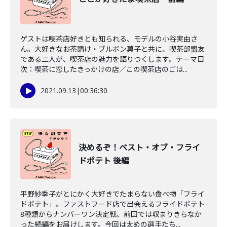
ゲストは喫茶店好きとも知られる、モデルの小谷実由さ
ん。大好きなお茶請け・ブルボン菓子と共に、喫茶部盟友
である二人が、喫茶店の魅力を語りつくします。テーマ目
次：喫茶に恋したきっかけの店／この喫茶店のごは...
2021.09.13
|
00:36:30
決めるぞ！ベスト・オブ・フライ
ドポテト 後編
平野紗季子がとにかく大好きでたまらない食べ物「フライ
ドポテト」。ファストフード店で出会えるフライドポテト
8種類からナンバーワン決定戦、前回では収まりきらなか
った続編をお届けします。今回は太めの選手たち...