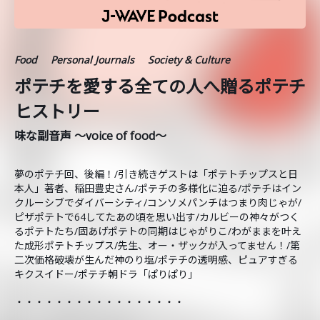
Food
Personal Journals
Society & Culture
ポテチを愛する全ての人へ贈るポテチ
ヒストリー
味な副音声 ～voice of food～
夢のポテチ回、後編！/引き続きゲストは「ポテトチップスと日
本人」著者、稲田豊史さん/ポテチの多様化に迫る/ポテチはイン
クルーシブでダイバーシティ/コンソメパンチはつまり肉じゃが/
ピザポテトで64してたあの頃を思い出す/カルビーの神々がつく
るポテトたち/固あげポテトの同期はじゃがりこ/わがままを叶え
た成形ポテトチップス/先生、オー・ザックが入ってません！/第
二次価格破壊が生んだ神のり塩/ポテチの透明感、ピュアすぎる
キクスイドー/ポテチ朝ドラ「ぱりぱり」
・・・・・・・・・・・・・・・・・