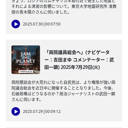
きょう、ロシアのカムチャツカ半島付近で発生した地震と
それによる津波の影響について。東京大学地震研究所 准教
授の青木陽介さんに伺いました。
2025.07.30
|
00:07:50
「両院議員総会へ」(ナビゲータ
ー：吉田まゆ コメンテーター：武
田一顕) 2025年7月29日(火)
両院懇談会が大荒れになった自民党は、より権限が強い両
院議会総会を近日中に開催することとなりました。今後、
石破政権はどうなるのか？政治ジャーナリストの武田一顕
さんに伺います。
2025.07.29
|
00:09:12