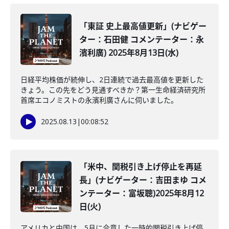
「東証 史上最高値更新」(ナビゲー
ター：石田健 コメンテーター：永
濱利廣) 2025年8月13日(水)
日経平均株価が続伸し、2日連続で過去最高値を更新した
きょう。この先をどう見通すべきか？第一生命経済研究所
首席エコノミストの永濱利廣さんに伺いました。
2025.08.13
|
00:08:52
「米中、関税引き上げ停止を再延
長」(ナビゲーター：吉田まゆ コメ
ンテーター：富坂聰)2025年8月12
日(火)
アメリカと中国は、5月に合意した一時的関税引き上げ停