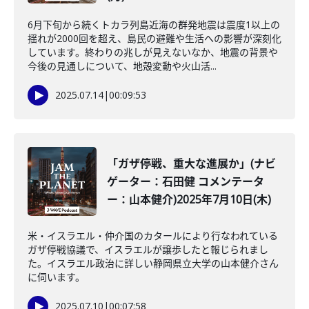
6月下旬から続くトカラ列島近海の群発地震は震度1以上の
揺れが2000回を超え、島民の避難や生活への影響が深刻化
しています。終わりの兆しが見えないなか、地震の背景や
今後の見通しについて、地殻変動や火山活...
2025.07.14
|
00:09:53
「ガザ停戦、重大な進展か」(ナビ
ゲーター：石田健 コメンテータ
ー：山本健介)2025年7月10日(木)
米・イスラエル・仲介国のカタールにより行なわれている
ガザ停戦協議で、イスラエルが譲歩したと報じられまし
た。イスラエル政治に詳しい静岡県立大学の山本健介さん
に伺います。
2025.07.10
|
00:07:58