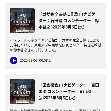
「ガザ完全占拠に言及」(ナビゲー
ター：石田健 コメンテーター：鈴
木啓之 )2025年8月6日(水)
イスラエルのネタニヤフ首相が、ガザの完全占拠に言及し
た件について。東京大学中東地域研究センター 特任准教授
の鈴木啓之さんに伺いました。
2025.08.06
|
00:08:24
「国会閉会」(ナビゲーター：吉田
まゆ コメンテーター：青山和
弘)2025年8月5日(火)
閉会した臨時国会は参院選を受けたもので、通常ならば形