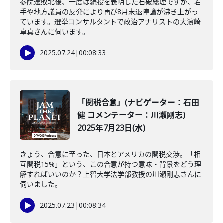
参院選敗北後、一度は続投を表明した石破総理ですが、若
手や地方議員の反発により再び8月末退陣論が沸き上がっ
ています。選挙コンサルタントで政治アナリストの大濱崎
卓真さんに伺います。
2025.07.24
|
00:08:33
「関税合意」(ナビゲーター：石田
健 コメンテーター：川瀬剛志)
2025年7月23日(水)
きょう、合意に至った、日本とアメリカの関税交渉。「相
互関税15%」という、この合意が持つ意味・背景をどう理
解すればいいのか？上智大学法学部教授の川瀬剛志さんに
伺いました。
2025.07.23
|
00:08:34