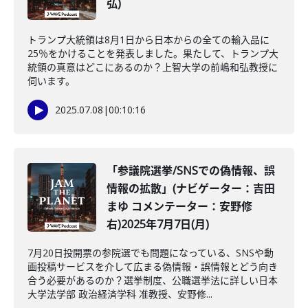
弘)
トランプ大統領は8月1日から日本からの全ての輸入品に
25％をかけることを発表しました。果たして、トランプ大
統領の真意はどこにあるのか？上智大学の前嶋和弘教授に
伺います。
2025.07.08
|
00:10:16
「参議院選挙/SNSでの偽情報、誤
情報の拡散」(ナビゲーター：吉田
まゆ コメンテーター：安野修
右)2025年7月7日(月)
7月20日投開票の参院選でも問題になっている、SNSや動
画投稿サービスを介して広まる偽情報・誤情報とどう向き
合う必要があるのか？選挙制度、公職選挙法に詳しい日本
大学法学部 政治経済学科 准教授、安野修...