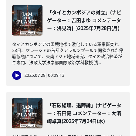
「タイとカンボジアの対立」(ナビ
ゲーター：吉田まゆ コメンテータ
ー：浅見靖仁)2025年7月28日(月)
タイとカンボジアの国境地帯で激化している軍事衝突と、
28日、マレーシアの首都クアラルンプールで開催された停
戦協議について、東南アジア地域研究、タイの政治経済が
ご専門、法政大学法学部国際政治学科教授 浅...
2025.07.28
|
00:09:13
「石破総理、退陣論」(ナビゲータ
ー：石田健 コメンテーター：大濱
崎卓真)2025年7月24日(木)