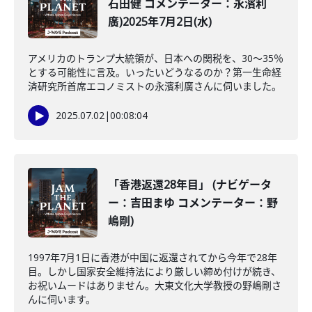
石田健 コメンテーター：永濱利
廣)2025年7月2日(水)
アメリカのトランプ大統領が、日本への関税を、30〜35％
とする可能性に言及。いったいどうなるのか？第一生命経
済研究所首席エコノミストの永濱利廣さんに伺いました。
2025.07.02
|
00:08:04
「香港返還28年目」 (ナビゲータ
ー：吉田まゆ コメンテーター：野
嶋剛)
1997年7月1日に香港が中国に返還されてから今年で28年
目。しかし国家安全維持法により厳しい締め付けが続き、
お祝いムードはありません。大東文化大学教授の野嶋剛さ
んに伺います。