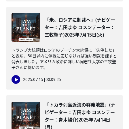
「米、ロシアに制裁へ」(ナビゲー
ター：吉田まゆ コメンテーター：
三牧聖子)2025年7月15日(火)
トランプ大統領はロシアのプーチン大統領に「失望した」
と表明、50日以内に停戦に応じなければ強い制裁を課すと
発表しました。アメリカ政治に詳しい同志社大学の三牧聖
子さんに伺います。
2025.07.15
|
00:09:25
「トカラ列島近海の群発地震」(ナ
ビゲーター：吉田まゆ コメンテー
ター：青木陽介)2025年7月14日
(月)