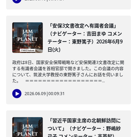
「安保3文書改定へ有識者会議」
（ナビゲーター：吉田まゆ コメン
テーター：東野篤子）2026年6月9
日(火)
政府は8日、国家安全保障戦略など安保関連3文書改定に関
する有識者会議を首相官邸で開きました。この会議の内容
について、筑波大学教授の東野篤子さんにお話を伺いまし
た。 ＝＝＝＝＝＝＝＝＝＝＝＝＝＝＝＝＝＝...
2026.06.09
|
00:09:31
「習近平国家主席の北朝鮮訪問に
ついて」（ナビゲーター：野嶋紗
己子 コメンテーター：高英起）