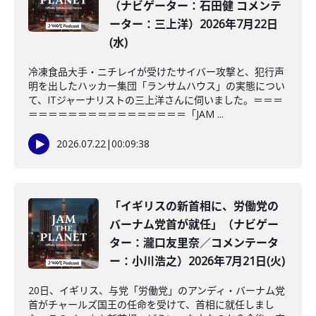
（ナビゲーター：石田健 コメンテ
ーター：三上洋）2026年7月22日
(水)
冷凍食品大手・ニチレイが受けたサイバー攻撃と、犯行声
明を出したハッカー集団「ランサムハウス」の実態につい
て、ITジャーナリストの三上洋さんに伺いました。＝＝＝
＝＝＝＝＝＝＝＝＝＝＝＝＝＝＝＝「JAM ...
2026.07.22
|
00:09:38
「イギリスの新首相に、労働党の
バーナム党首が就任」（ナビゲー
ター：瀧口友里奈／コメンテータ
ー：小川浩之）2026年7月21日(火)
20日、イギリス、与党「労働党」のアンディ・バーナム党
首がチャールズ国王の任命を受けて、首相に就任しまし