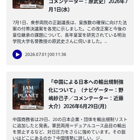
コメンテーター：原武史）2026年7
月1日(水)
7月1日、衆参両院の正副議長は、皇族数の確保に向けた法
案の付帯決議案を各党に示しました。この改正案と今後の
皇位継承の課題について、長年皇室を研究されている明治
学院大学名誉教授の原武史さんに伺いました。...
2026.07.01
|
00:11:36
「中国による日本への輸出規制強
化について」（ナビゲーター：野
嶋紗己子／コメンテーター：近藤
大介）2026年6月29日(月)
中国商務省は29日、20の日本企業・団体を輸出規制リスト
に追加したと発表。軍民両用＝デュアルユース品目の輸出
を禁止するなど、対日圧力をさらに強めています。その狙
いはどこにあるのか？中国情勢に詳しい、ジ...