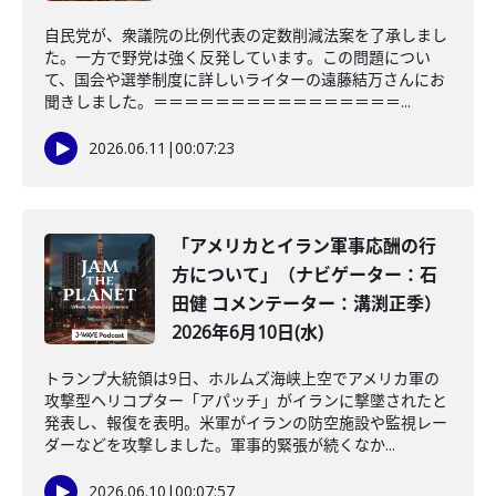
自民党が、衆議院の比例代表の定数削減法案を了承しまし
た。一方で野党は強く反発しています。この問題につい
て、国会や選挙制度に詳しいライターの遠藤結万さんにお
聞きしました。＝＝＝＝＝＝＝＝＝＝＝＝＝＝＝＝...
2026.06.11
|
00:07:23
「アメリカとイラン軍事応酬の行
方について」（ナビゲーター：石
田健 コメンテーター：溝渕正季）
2026年6月10日(水)
トランプ大統領は9日、ホルムズ海峡上空でアメリカ軍の
攻撃型ヘリコプター「アパッチ」がイランに撃墜されたと
発表し、報復を表明。米軍がイランの防空施設や監視レー
ダーなどを攻撃しました。軍事的緊張が続くなか...
2026.06.10
|
00:07:57