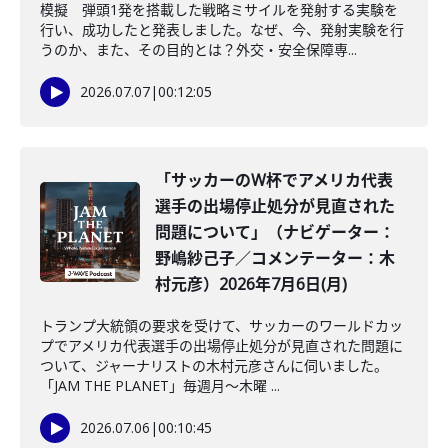
模擬 弾頭1発を搭載した戦略ミサイルを発射する実験を
行い、成功したと発表しました。なぜ、今、発射実験を行
うのか、また、その目的とは？外交・安全保障専...
2026.07.07
|
00:12:05
「サッカーのW杯でアメリカ代表
選手の出場停止処分が見直された
問題について」（ナビゲーター：
野嶋紗己子／コメンテーター：木
村元彦）2026年7月6日(月)
トランプ大統領の要求を受けて、サッカーのワールドカッ
プでアメリカ代表選手の出場停止処分が見直された問題に
ついて、ジャーナリストの木村元彦さんに伺いました。
「JAM THE PLANET」毎週月～木曜 ...
2026.07.06
|
00:10:45