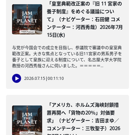
「皇室典範改正案の『旧 11 宮家の
養子制度』をめぐる議論につい
て」（ナビゲーター：石田健 コメ
ンテーター：河西秀哉）2026年7月
15日(水)
与党が今国会での成立を目指し、参議院で審議中の皇室典
範改正案。大きな焦点となっている旧11宮家の男系男子を
養子として皇族に迎える制度について、名古屋大学大学院
教授の河西秀哉さんに伺いました。＝＝＝＝＝...
2026.07.15
|
00:11:10
「アメリカ、ホルムズ海峡封鎖措
置再開へ「貨物の20％」対価要
求」（ナビゲーター：吉田まゆ／
コメンテーター：三牧聖子）2026