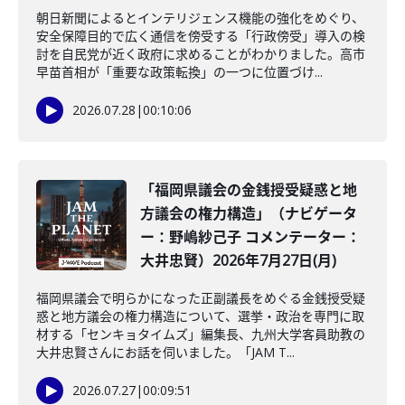
朝日新聞によるとインテリジェンス機能の強化をめぐり、
安全保障目的で広く通信を傍受する「行政傍受」導入の検
討を自民党が近く政府に求めることがわかりました。高市
早苗首相が「重要な政策転換」の一つに位置づけ...
2026.07.28
|
00:10:06
「福岡県議会の金銭授受疑惑と地
方議会の権力構造」（ナビゲータ
ー：野嶋紗己子 コメンテーター：
大井忠賢）2026年7月27日(月)
福岡県議会で明らかになった正副議長をめぐる金銭授受疑
惑と地方議会の権力構造について、選挙・政治を専門に取
材する「センキョタイムズ」編集長、九州大学客員助教の
大井忠賢さんにお話を伺いました。「JAM T...
2026.07.27
|
00:09:51