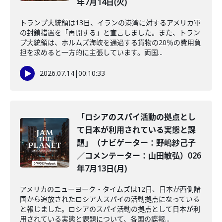
年7月14日(火)
トランプ大統領は13日、イランの港湾に対するアメリカ軍
の封鎖措置を「再開する」と宣言しました。また、トラン
プ大統領は、ホルムズ海峡を通過する貨物の20％の費用負
担を求めると一方的に主張しています。両国...
2026.07.14
|
00:10:33
「ロシアのスパイ活動の拠点とし
て日本が利用されている実態と課
題」（ナビゲーター：野嶋紗己子
／コメンテーター：山田敏弘）026
年7月13日(月)
アメリカのニューヨーク・タイムズは12日、日本が西側諸
国から追放されたロシア人スパイの活動拠点になっている
と報じました。ロシアのスパイ活動の拠点として日本が利
用されている実態と課題について、各国の諜報...