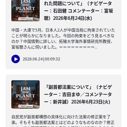
れた問題について」（ナビゲータ
ー：石田健 コメンテーター：富坂
聰）2026年6月24日(水)
中国・大連で5月、日本人2人が中国当局に拘束されていた
ことが明らかになりました。今回の拘束をどう見るべきな
のか？中国情勢に詳しい、拓殖大学海外事情研究所教授、
富坂聰さんに伺いました。＝＝＝＝＝＝＝＝＝...
2026.06.24
|
00:09:32
「副首都法案について」（ナビゲ
ーター：吉田まゆ／コメンテータ
ー：新井誠）2026年6月23日(火)
自民党が副首都構想の具体化に向けた法案の修正案を了
承。そもそも副首都法案とはどのようなものなのか？修正