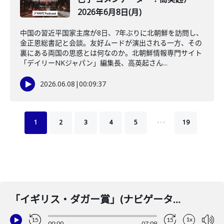
2026年6月8日(月)
中国の習近平国家主席が8日、7年ぶりに北朝鮮を訪問し、
金正恩総書記と会談。友好ムードが演出される一方、その
裏にある両国の思惑とは何なのか。北朝鮮情報専門サイト
「デイリーNKジャパン」編集長、高英起さん...
2026.06.08
|
00:09:37
…
1
2
3
4
5
19
「イギリス・ダガー賞」(ナビゲーター：石田健 コメンテーター：倉本さおり)2025年7月3日(木)
1x
15
15
00:00
07:09