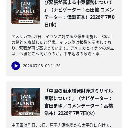
び緊張が高まる中東情勢について
」（ナビゲーター：石田健 コメン
テーター：溝渕正季）2026年7月8
日(水)
アメリカ軍は7日、イランに対する空爆を実施し、80以上
の標的を攻撃したと発表。イラン側は報復を示唆してお
り、緊張が再び高まっています。アメリカとイランの対立
は、今後どこへ向かうのか。中東地域の政治・軍...
2026.07.08
|
00:11:26
「中国の潜水艦発射弾道ミサイル
実験について」（ナビゲーター：
吉田まゆ／コメンテーター：高橋
浩祐）2026年7月7日(火)
中国軍は昨日、6日、原子力潜水艦から太平洋に向けて、