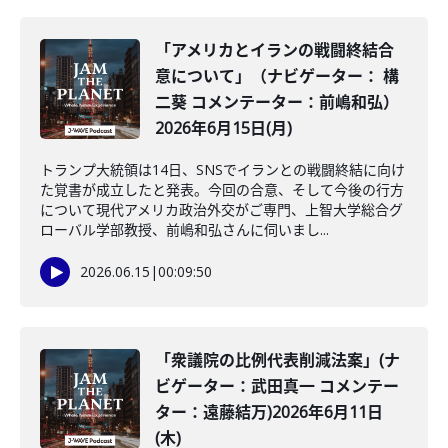
「アメリカとイランの戦闘終結合
意について」（ナビゲーター： 構
二葵 コメンテーター：前嶋和弘）
2026年6月15日(月)
トランプ大統領は14日、SNSでイランとの戦闘終結に向け
た覚書が成立したと発表。今回の合意、そして今後の行方
について現代アメリカ政治外交がご専門、上智大学総合グ
ローバル学部教授、前嶋和弘さんに伺いまし...
2026.06.15
|
00:09:50
「衆議院の比例代表削減法案」(ナ
ビゲーター：武田真一 コメンテー
ター：遠藤結万)2026年6月11日
(木)