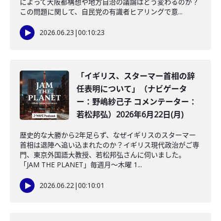
によって大阪都構想や地方自治の議論はどう変わるのか？
この問題に関して、自民党の有識者ヒアリングで意...
2026.06.23
|
00:10:23
「イギリス、スターマー首相の辞
任表明について」（ナビゲータ
ー：野嶋紗己子 コメンテーター：
若松邦弘）2026年6月22日(月)
歴史的な大勝から2年足らず、なぜイギリスのスターマー
首相は退陣へ追い込まれたのか？イギリス現代政治がご専
門、東京外国語大教授、若松邦弘さんに伺いました。
「JAM THE PLANET」毎週月～木曜 1...
2026.06.22
|
00:10:01