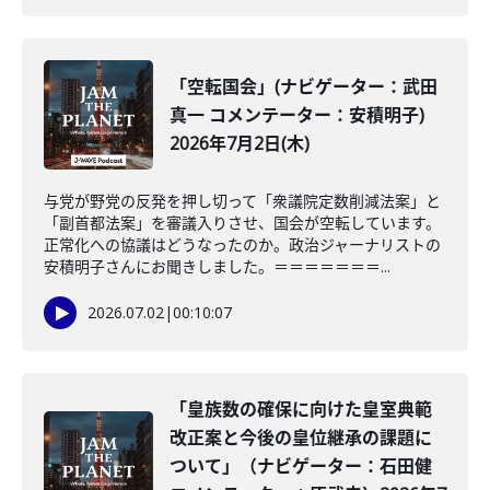
「空転国会」(ナビゲーター：武田
真一 コメンテーター：安積明子)
2026年7月2日(木)
与党が野党の反発を押し切って「衆議院定数削減法案」と
「副首都法案」を審議入りさせ、国会が空転しています。
正常化への協議はどうなったのか。政治ジャーナリストの
安積明子さんにお聞きしました。＝＝＝＝＝＝＝...
2026.07.02
|
00:10:07
「皇族数の確保に向けた皇室典範
改正案と今後の皇位継承の課題に
ついて」（ナビゲーター：石田健