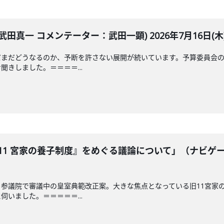
田真一 コメンテーター：武田一顕) 2026年7月16日(木
だまだどうなるのか、予断を許さない展開が続いています。予算委員会の
きしました。＝＝＝＝...
11 宮家の養子制度』をめぐる議論について」（ナビゲ
参議院で審議中の皇室典範改正案。大きな焦点となっている旧11宮家
いました。＝＝＝＝＝...