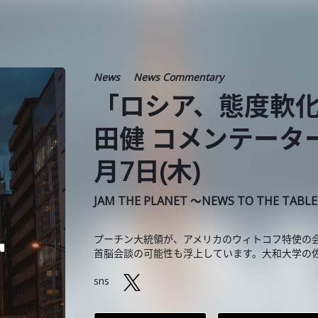
News
News Commentary
「ロシア、態度軟化
田健 コメンテーター
月7日(木)
JAM THE PLANET ～NEWS TO THE TABL
プーチン大統領が、アメリカのウィトコフ特使の
首脳会談の可能性も浮上しています。大和大学の
sns