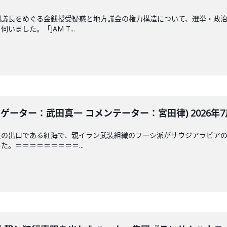
副議長をめぐる金銭授受疑惑と地方議会の権力構造について、選挙・政
ました。「JAM T...
ゲーター：武田真一 コメンテーター：宮田律) 2026年7月
東の出口である紅海で、親イラン武装組織のフーシ派がサウジアラビア
。＝＝＝＝＝＝＝＝＝...