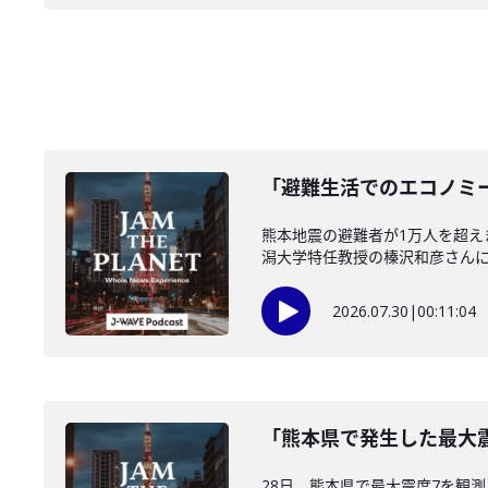
「避難生活でのエコノミー
熊本地震の避難者が1万人を超
潟大学特任教授の榛沢和彦さんに伺い
2026.07.30
|
00:11:04
「熊本県で発生した最大震
28日、熊本県で最大震度7を観