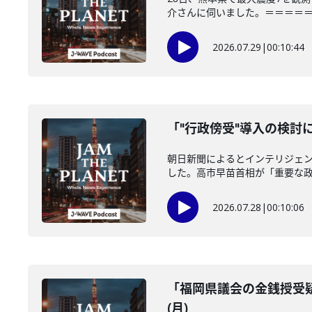
介さんに伺いました。＝＝＝＝＝＝
2026.07.29
|
00:10:44
「"行政傍受"導入の検討に
朝日新聞によるとインテリジェ
した。高市早苗首相が「重要な政策
2026.07.28
|
00:10:06
「福岡県議会の金銭授受疑
(月)