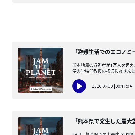
「避難生活でのエコノミー
熊本地震の避難者が1万人を超
潟大学特任教授の榛沢和彦さんに伺い
2026.07.30
|
00:11:04
「熊本県で発生した最大震
28日、熊本県で最大震度7を観