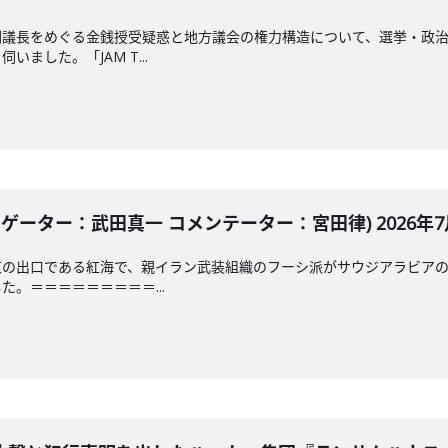
副議長をめぐる金銭授受疑惑と地方議会の権力構造について、選挙・政
ました。「JAM T...
ゲーター：武田真一 コメンテーター：宮田律) 2026年7月
東の出口である紅海で、親イラン武装組織のフーシ派がサウジアラビア
。＝＝＝＝＝＝＝＝＝...