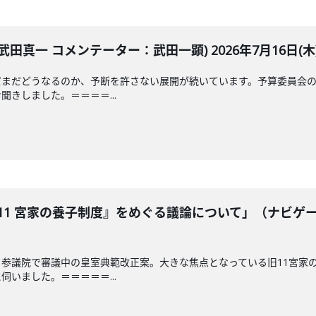
田真一 コメンテーター：武田一顕) 2026年7月16日(木
だまだどうなるのか、予断を許さない展開が続いています。予算委員会の
きしました。＝＝＝＝...
11 宮家の養子制度』をめぐる議論について」（ナビゲ
参議院で審議中の皇室典範改正案。大きな焦点となっている旧11宮家
いました。＝＝＝＝＝...