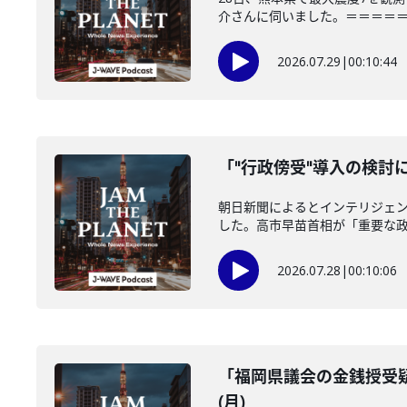
介さんに伺いました。＝＝＝＝＝＝
2026.07.29
|
00:10:44
「"行政傍受"導入の検討に
朝日新聞によるとインテリジェ
した。高市早苗首相が「重要な政策
2026.07.28
|
00:10:06
「福岡県議会の金銭授受疑
(月)