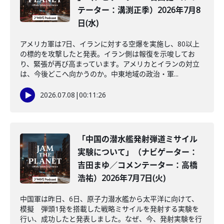
テーター：溝渕正季）2026年7月8
日(水)
アメリカ軍は7日、イランに対する空爆を実施し、80以上
の標的を攻撃したと発表。イラン側は報復を示唆してお
り、緊張が再び高まっています。アメリカとイランの対立
は、今後どこへ向かうのか。中東地域の政治・軍...
2026.07.08
|
00:11:26
「中国の潜水艦発射弾道ミサイル
実験について」（ナビゲーター：
吉田まゆ／コメンテーター：高橋
浩祐）2026年7月7日(火)
中国軍は昨日、6日、原子力潜水艦から太平洋に向けて、
模擬 弾頭1発を搭載した戦略ミサイルを発射する実験を
行い、成功したと発表しました。なぜ、今、発射実験を行