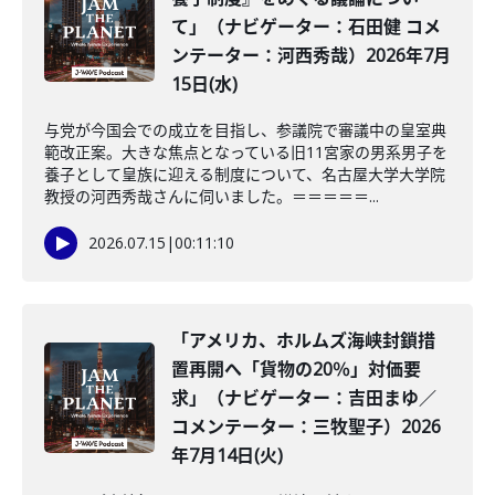
て」（ナビゲーター：石田健 コメ
ンテーター：河西秀哉）2026年7月
15日(水)
与党が今国会での成立を目指し、参議院で審議中の皇室典
範改正案。大きな焦点となっている旧11宮家の男系男子を
養子として皇族に迎える制度について、名古屋大学大学院
教授の河西秀哉さんに伺いました。＝＝＝＝＝...
2026.07.15
|
00:11:10
「アメリカ、ホルムズ海峡封鎖措
置再開へ「貨物の20％」対価要
求」（ナビゲーター：吉田まゆ／
コメンテーター：三牧聖子）2026
年7月14日(火)