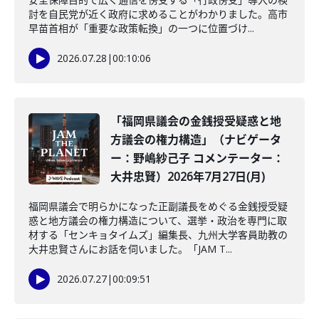
討を自民党が近く政府に求めることがわかりました。高市
早苗首相が「重要な政策転換」の一つに位置づけ...
2026.07.28
|
00:10:06
「福岡県議会の金銭授受疑惑と地
方議会の権力構造」（ナビゲータ
ー：野嶋紗己子 コメンテーター：
大井忠賢）2026年7月27日(月)
福岡県議会で明らかになった正副議長をめぐる金銭授受疑
惑と地方議会の権力構造について、選挙・政治を専門に取
材する「センキョタイムズ」編集長、九州大学客員助教の
大井忠賢さんにお話を伺いました。「JAM T...
2026.07.27
|
00:09:51