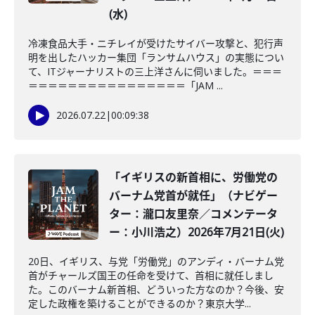
(水)
冷凍食品大手・ニチレイが受けたサイバー攻撃と、犯行声
明を出したハッカー集団「ランサムハウス」の実態につい
て、ITジャーナリストの三上洋さんに伺いました。＝＝＝
＝＝＝＝＝＝＝＝＝＝＝＝＝＝＝＝「JAM ...
2026.07.22
|
00:09:38
「イギリスの新首相に、労働党の
バーナム党首が就任」（ナビゲー
ター：瀧口友里奈／コメンテータ
ー：小川浩之）2026年7月21日(火)
20日、イギリス、与党「労働党」のアンディ・バーナム党
首がチャールズ国王の任命を受けて、首相に就任しまし
た。このバーナム新首相、どういった方なのか？今後、安
定した政権を築けることができるのか？東京大学...