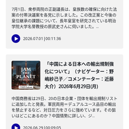
7月1日、衆参両院の正副議長は、皇族数の確保に向けた法
案の付帯決議案を各党に示しました。この改正案と今後の
皇位継承の課題について、長年皇室を研究されている明治
学院大学名誉教授の原武史さんに伺いました。...
2026.07.01
|
00:11:36
「中国による日本への輸出規制強
化について」（ナビゲーター：野
嶋紗己子／コメンテーター：近藤
大介）2026年6月29日(月)
中国商務省は29日、20の日本企業・団体を輸出規制リスト
に追加したと発表。軍民両用＝デュアルユース品目の輸出
を禁止するなど、対日圧力をさらに強めています。その狙
いはどこにあるのか？中国情勢に詳しい、ジ...
2026.06.29
|
00:09:05