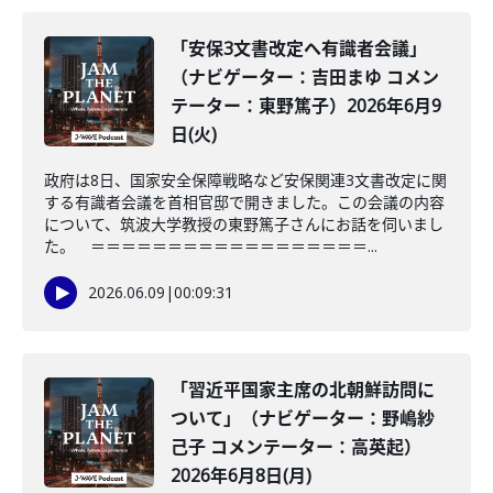
「安保3文書改定へ有識者会議」
（ナビゲーター：吉田まゆ コメン
テーター：東野篤子）2026年6月9
日(火)
政府は8日、国家安全保障戦略など安保関連3文書改定に関
する有識者会議を首相官邸で開きました。この会議の内容
について、筑波大学教授の東野篤子さんにお話を伺いまし
た。 ＝＝＝＝＝＝＝＝＝＝＝＝＝＝＝＝＝＝...
2026.06.09
|
00:09:31
「習近平国家主席の北朝鮮訪問に
ついて」（ナビゲーター：野嶋紗
己子 コメンテーター：高英起）
2026年6月8日(月)