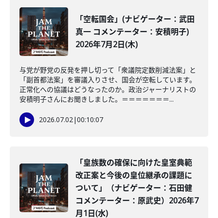
「空転国会」(ナビゲーター：武田
真一 コメンテーター：安積明子)
2026年7月2日(木)
与党が野党の反発を押し切って「衆議院定数削減法案」と
「副首都法案」を審議入りさせ、国会が空転しています。
正常化への協議はどうなったのか。政治ジャーナリストの
安積明子さんにお聞きしました。＝＝＝＝＝＝＝...
2026.07.02
|
00:10:07
「皇族数の確保に向けた皇室典範
改正案と今後の皇位継承の課題に
ついて」（ナビゲーター：石田健
コメンテーター：原武史）2026年7
月1日(水)