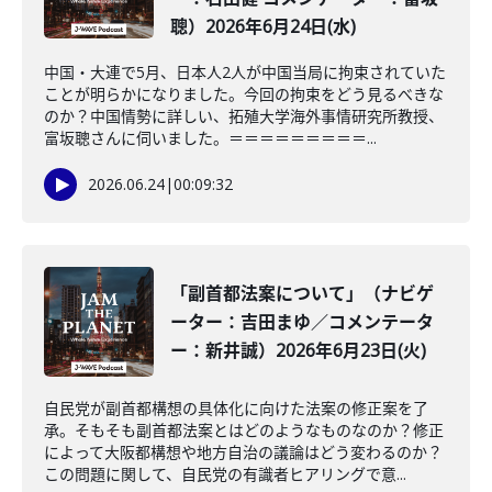
聰）2026年6月24日(水)
中国・大連で5月、日本人2人が中国当局に拘束されていた
ことが明らかになりました。今回の拘束をどう見るべきな
のか？中国情勢に詳しい、拓殖大学海外事情研究所教授、
富坂聰さんに伺いました。＝＝＝＝＝＝＝＝＝...
2026.06.24
|
00:09:32
「副首都法案について」（ナビゲ
ーター：吉田まゆ／コメンテータ
ー：新井誠）2026年6月23日(火)
自民党が副首都構想の具体化に向けた法案の修正案を了
承。そもそも副首都法案とはどのようなものなのか？修正
によって大阪都構想や地方自治の議論はどう変わるのか？
この問題に関して、自民党の有識者ヒアリングで意...