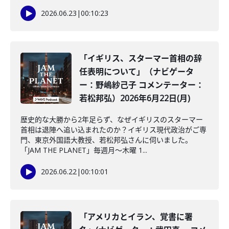
2026.06.23
|
00:10:23
「イギリス、スターマー首相の辞
任表明について」（ナビゲータ
ー：野嶋紗己子 コメンテーター：
若松邦弘）2026年6月22日(月)
歴史的な大勝から2年足らず、なぜイギリスのスターマー
首相は退陣へ追い込まれたのか？イギリス現代政治がご専
門、東京外国語大教授、若松邦弘さんに伺いました。
「JAM THE PLANET」毎週月～木曜 1...
2026.06.22
|
00:10:01
「アメリカとイラン、覚書に署