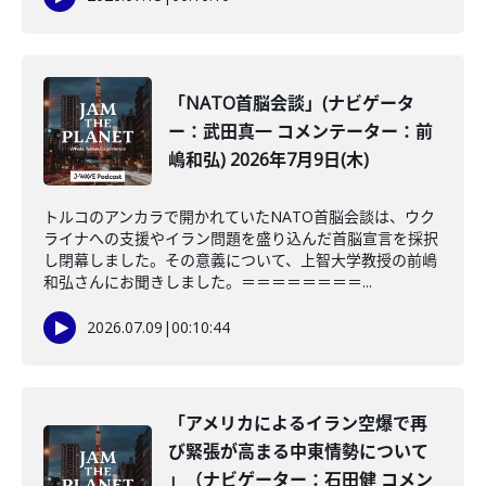
「NATO首脳会談」(ナビゲータ
ー：武田真一 コメンテーター：前
嶋和弘) 2026年7月9日(木)
トルコのアンカラで開かれていたNATO首脳会談は、ウク
ライナへの支援やイラン問題を盛り込んだ首脳宣言を採択
し閉幕しました。その意義について、上智大学教授の前嶋
和弘さんにお聞きしました。＝＝＝＝＝＝＝＝...
2026.07.09
|
00:10:44
「アメリカによるイラン空爆で再
び緊張が高まる中東情勢について
」（ナビゲーター：石田健 コメン