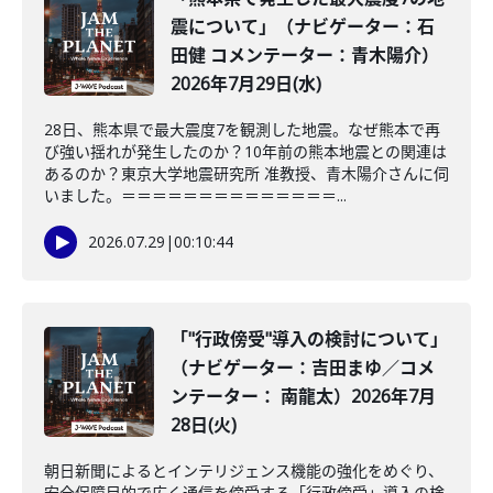
震について」（ナビゲーター：石
田健 コメンテーター：青木陽介）
2026年7月29日(水)
28日、熊本県で最大震度7を観測した地震。なぜ熊本で再
び強い揺れが発生したのか？10年前の熊本地震との関連は
あるのか？東京大学地震研究所 准教授、青木陽介さんに伺
いました。＝＝＝＝＝＝＝＝＝＝＝＝＝＝...
2026.07.29
|
00:10:44
「"行政傍受"導入の検討について」
（ナビゲーター：吉田まゆ／コメ
ンテーター： 南龍太）2026年7月
28日(火)
朝日新聞によるとインテリジェンス機能の強化をめぐり、
安全保障目的で広く通信を傍受する「行政傍受」導入の検