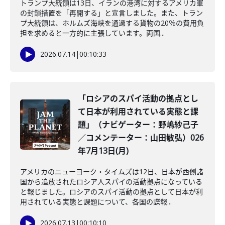
トランプ大統領は13日、イランの港湾に対するアメリカ軍
の封鎖措置を「再開する」と宣言しました。また、トラン
プ大統領は、ホルムズ海峡を通過する貨物の20％の費用負
担を求めると一方的に主張しています。両国...
2026.07.14
|
00:10:33
「ロシアのスパイ活動の拠点とし
て日本が利用されている実態と課
題」（ナビゲーター：野嶋紗己子
／コメンテーター：山田敏弘）026
年7月13日(月)
アメリカのニューヨーク・タイムズは12日、日本が西側諸
国から追放されたロシア人スパイの活動拠点になっている
と報じました。ロシアのスパイ活動の拠点として日本が利
用されている実態と課題について、各国の諜報...
2026.07.13
|
00:10:10