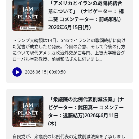
「アメリカとイランの戦闘終結合
意について」（ナビゲーター： 構
二葵 コメンテーター：前嶋和弘）
2026年6月15日(月)
トランプ大統領は14日、SNSでイランとの戦闘終結に向け
た覚書が成立したと発表。今回の合意、そして今後の行方
について現代アメリカ政治外交がご専門、上智大学総合グ
ローバル学部教授、前嶋和弘さんに伺いまし...
2026.06.15
|
00:09:50
「衆議院の比例代表削減法案」(ナ
ビゲーター：武田真一 コメンテー
ター：遠藤結万)2026年6月11日
(木)
自民党が、衆議院の比例代表の定数削減法案を了承しまし