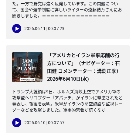
た。一方で野党は強く反発しています。この問題につい
て、国会や選挙制度に詳しいライターの遠藤結万さんにお
聞きしました。＝＝＝＝＝＝＝＝＝＝＝＝＝＝＝＝...
2026.06.11
|
00:07:23
「アメリカとイラン軍事応酬の行
方について」（ナビゲーター：石
田健 コメンテーター：溝渕正季）
2026年6月10日(水)
トランプ大統領は9日、ホルムズ海峡上空でアメリカ軍の
攻撃型ヘリコプター「アパッチ」がイランに撃墜されたと
発表し、報復を表明。米軍がイランの防空施設や監視レー
ダーなどを攻撃しました。軍事的緊張が続くなか...
2026.06.10
|
00:07:57