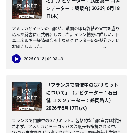
名」(ナビゲーター：武田真一 コメ
ンテーター：坂梨祥) 2026年6月18
日(木)
アメリカとイランの首脳が、戦闘の即時終結の宣言を盛り
込んだ覚書に正式署名しました。イラン情勢に詳しい、日
本エネルギー経済研究所中東研究センターの坂梨祥さんに
お聞きしました。＝＝＝＝＝＝＝＝＝＝＝＝＝＝...
2026.06.18
|
00:08:46
「フランスで開催中のG7サミット
について」（ナビゲーター：石田
健 コメンテーター：鶴岡路人）
2026年6月17日(水)
フランスで開催中のG7サミット。包括的な首脳宣言は採択
されず、アメリカとヨーロッパの温度差も指摘される中、
G7の存在意義をどう考えればいいのか。慶應義塾大学総合