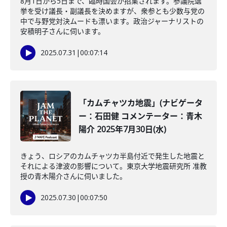
8月1日から5日まで、臨時国会が招集されます。参議院選
挙を受け議長・副議長を決めますが、衆参とも少数与党の
中で与野党対決ムードも漂います。政治ジャーナリストの
安積明子さんに伺います。
2025.07.31
|
00:07:14
「カムチャツカ地震」(ナビゲータ
ー：石田健 コメンテーター：青木
陽介 2025年7月30日(水)
きょう、ロシアのカムチャツカ半島付近で発生した地震と
それによる津波の影響について。東京大学地震研究所 准教
授の青木陽介さんに伺いました。
2025.07.30
|
00:07:50