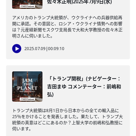
佐々木正明)2025年7月9日(水)
アメリカのトランプ大統領が、ウクライナへの兵器供給再
開に承認。その意図と、ロシア・ウクライナ情勢への影響
は？元産経新聞モスクワ支局長で大和大学教授の佐々木正
明さんに伺いました。
2025.07.09
|
00:09:10
「トランプ関税」(ナビゲーター：
吉田まゆ コメンテーター：前嶋和
弘)
トランプ大統領は8月1日から日本からの全ての輸入品に
25％をかけることを発表しました。果たして、トランプ大
統領の真意はどこにあるのか？上智大学の前嶋和弘教授に
伺います。