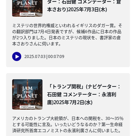
ター：石田健 コメンテーター：倉
本さおり)2025年7月3日(木)
ミステリの世界的権威といわれるイギリスのダガー賞。そ
の翻訳部門は7月4日発表ですが、候補6作品に日本の作品
が2つ入りました。日本のミステリの現状を、書評家の倉
本さおりさんに伺います。
2025.07.03
|
00:07:09
「トランプ関税」(ナビゲーター：
石田健 コメンテーター：永濱利
廣)2025年7月2日(水)
アメリカのトランプ大統領が、日本への関税を、30〜35％
とする可能性に言及。いったいどうなるのか？第一生命経
済研究所首席エコノミストの永濱利廣さんに伺いました。