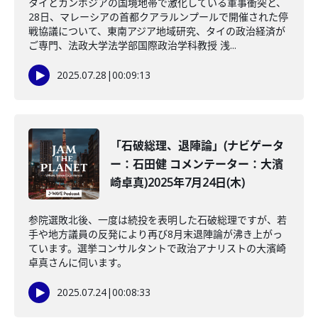
タイとカンボジアの国境地帯で激化している軍事衝突と、
28日、マレーシアの首都クアラルンプールで開催された停
戦協議について、東南アジア地域研究、タイの政治経済が
ご専門、法政大学法学部国際政治学科教授 浅...
2025.07.28
|
00:09:13
「石破総理、退陣論」(ナビゲータ
ー：石田健 コメンテーター：大濱
崎卓真)2025年7月24日(木)
参院選敗北後、一度は続投を表明した石破総理ですが、若
手や地方議員の反発により再び8月末退陣論が沸き上がっ
ています。選挙コンサルタントで政治アナリストの大濱崎
卓真さんに伺います。
2025.07.24
|
00:08:33