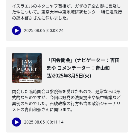
イスラエルのネタニヤフ首相が、ガザの完全占拠に言及し
た件について。東京大学中東地域研究センター 特任准教授
の鈴木啓之さんに伺いました。
2025.08.06
|
00:08:24
「国会閉会」(ナビゲーター：吉田
まゆ コメンテーター：青山和
弘)2025年8月5日(火)
閉会した臨時国会は参院選を受けたもので、通常ならば形
式的なものですが、今回は野党の法案提出や集中審議など
異例のものでした。石破政権の行方も含め政治ジャーナリ
ストの青山和弘さんに伺います。
2025.08.05
|
00:11:14