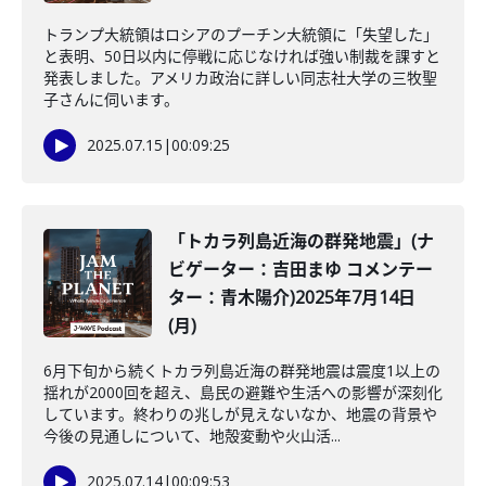
トランプ大統領はロシアのプーチン大統領に「失望した」
と表明、50日以内に停戦に応じなければ強い制裁を課すと
発表しました。アメリカ政治に詳しい同志社大学の三牧聖
子さんに伺います。
2025.07.15
|
00:09:25
「トカラ列島近海の群発地震」(ナ
ビゲーター：吉田まゆ コメンテー
ター：青木陽介)2025年7月14日
(月)
6月下旬から続くトカラ列島近海の群発地震は震度1以上の
揺れが2000回を超え、島民の避難や生活への影響が深刻化
しています。終わりの兆しが見えないなか、地震の背景や
今後の見通しについて、地殻変動や火山活...
2025.07.14
|
00:09:53