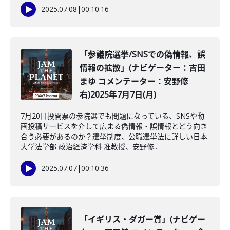
2025.07.08
|
00:10:16
「参議院選挙/SNSでの偽情報、誤
情報の拡散」(ナビゲーター：吉田
まゆ コメンテーター：安野修
右)2025年7月7日(月)
7月20日投開票の参院選でも問題になっている、SNSや動
画投稿サービスを介して広まる偽情報・誤情報とどう向き
合う必要があるのか？選挙制度、公職選挙法に詳しい日本
大学法学部 政治経済学科 准教授、安野修...
2025.07.07
|
00:10:36
「イギリス・ダガー賞」(ナビゲー