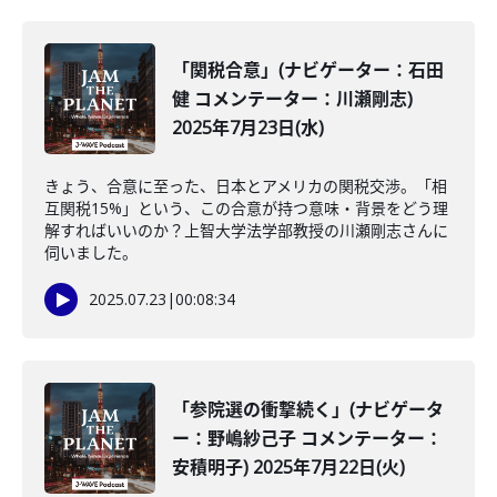
「関税合意」(ナビゲーター：石田
健 コメンテーター：川瀬剛志)
2025年7月23日(水)
きょう、合意に至った、日本とアメリカの関税交渉。「相
互関税15%」という、この合意が持つ意味・背景をどう理
解すればいいのか？上智大学法学部教授の川瀬剛志さんに
伺いました。
2025.07.23
|
00:08:34
「参院選の衝撃続く」(ナビゲータ
ー：野嶋紗己子 コメンテーター：
安積明子) 2025年7月22日(火)