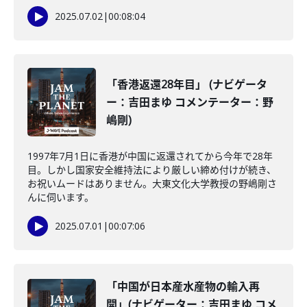
2025.07.02
|
00:08:04
「香港返還28年目」 (ナビゲータ
ー：吉田まゆ コメンテーター：野
嶋剛)
1997年7月1日に香港が中国に返還されてから今年で28年
目。しかし国家安全維持法により厳しい締め付けが続き、
お祝いムードはありません。大東文化大学教授の野嶋剛さ
んに伺います。
2025.07.01
|
00:07:06
「中国が日本産水産物の輸入再
開」(ナビゲーター：吉田まゆ コメ