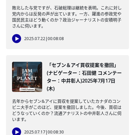
敗北した与党ですが、石破総理は継続を表明。これに対し
党内からは反発の声が出ています。一方、躍進の参政党や
国民民主はどう動くのか？政治ジャーナリストの安積明子
さんに伺います。
2025.07.22
|
00:08:08
「セブン＆アイ買収提案を撤回」
(ナビゲーター：石田健 コメンテー
ター：中井彰人)2025年7月17日
(木)
去年からセブン&アイに買収を提案していたカナダのコン
ビニ大手がこのほど、提案を撤回しました。今後、買収は
どうなっていくのか？流通アナリストの中井彰人さんに伺
います。
2025.07.17
|
00:08:30