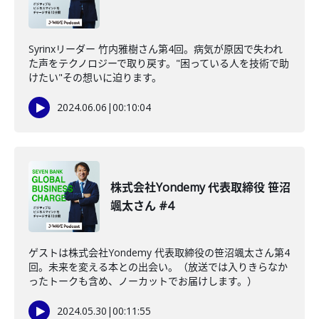
Syrinxリーダー 竹内雅樹さん第4回。病気が原因で失われ
た声をテクノロジーで取り戻す。"困っている人を技術で助
けたい"その想いに迫ります。
2024.06.06
|
00:10:04
株式会社Yondemy 代表取締役 笹沼
颯太さん #4
ゲストは株式会社Yondemy 代表取締役の笹沼颯太さん第4
回。未来を変える本との出会い。（放送では入りきらなか
ったトークも含め、ノーカットでお届けします。）
2024.05.30
|
00:11:55