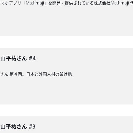
ホアプリ「Mathmaji」を開発・提供されている株式会社Mathmaj
 中山平祐さん #4
山平祐さん 第４回。日本と外国人材の架け橋。
 中山平祐さん #3