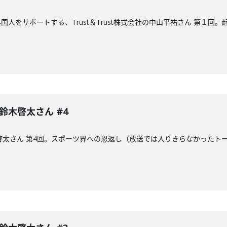
人をサポートする、Trust＆Trust株式会社の中山平祐さん 第１回
 鈴木啓太さん #4
木啓太さん 第4回。スポーツ界への恩返し（放送では入りきらなかった