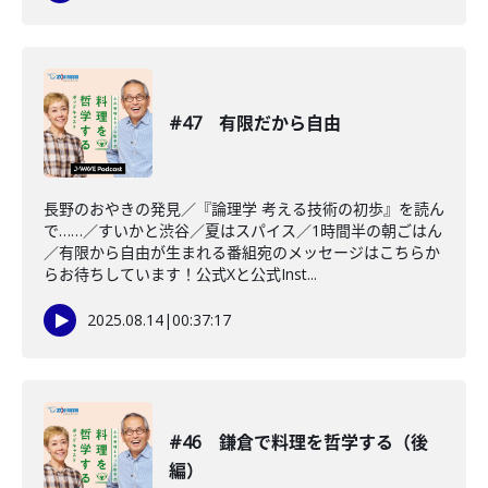
#47 有限だから自由
長野のおやきの発見／『論理学 考える技術の初歩』を読ん
で……／すいかと渋谷／夏はスパイス／1時間半の朝ごはん
／有限から自由が生まれる番組宛のメッセージはこちらか
らお待ちしています！公式Xと公式Inst...
2025.08.14
|
00:37:17
#46 鎌倉で料理を哲学する（後
編）