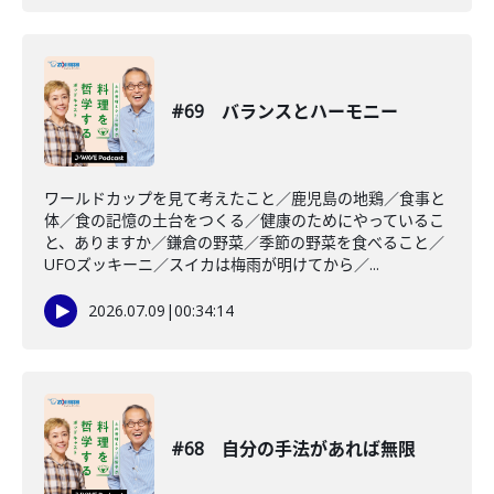
#69 バランスとハーモニー
ワールドカップを見て考えたこと／鹿児島の地鶏／食事と
体／食の記憶の土台をつくる／健康のためにやっているこ
と、ありますか／鎌倉の野菜／季節の野菜を食べること／
UFOズッキーニ／スイカは梅雨が明けてから／...
2026.07.09
|
00:34:14
#68 自分の手法があれば無限