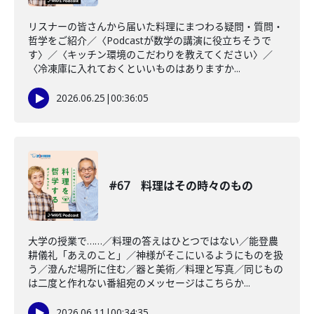
リスナーの皆さんから届いた料理にまつわる疑問・質問・
哲学をご紹介／〈Podcastが数学の講演に役立ちそうで
す〉／〈キッチン環境のこだわりを教えてください〉／
〈冷凍庫に入れておくといいものはありますか...
2026.06.25
|
00:36:05
#67 料理はその時々のもの
大学の授業で……／料理の答えはひとつではない／能登農
耕儀礼「あえのこと」／神様がそこにいるようにものを扱
う／澄んだ場所に住む／器と美術／料理と写真／同じもの
は二度と作れない番組宛のメッセージはこちらか...
2026.06.11
|
00:34:35