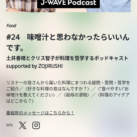
Food
#24 味噌汁と思わなかったらいいん
です。
土井善晴とクリス智子が料理を哲学するポッドキャスト
supported by ZOJIRUSHI
リスナーの皆さんから届いた料理にまつわる疑問・質問・哲学を
ご紹介／〈好きな料理の音はなんですか？〉／〈”食べやすい”お
味噌汁を教えてください〉／〈祖母の漬物〉／〈料理のアイデア
はどこから？〉
番組宛のメッセージはこちらから！
sns