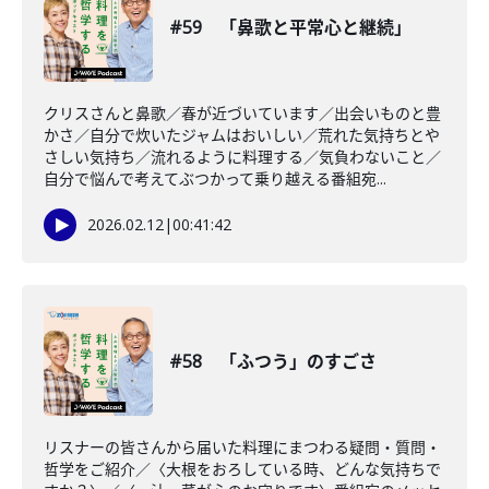
#59 「鼻歌と平常心と継続」
クリスさんと鼻歌／春が近づいています／出会いものと豊
かさ／自分で炊いたジャムはおいしい／荒れた気持ちとや
さしい気持ち／流れるように料理する／気負わないこと／
自分で悩んで考えてぶつかって乗り越える番組宛...
2026.02.12
|
00:41:42
#58 「ふつう」のすごさ
リスナーの皆さんから届いた料理にまつわる疑問・質問・
哲学をご紹介／〈大根をおろしている時、どんな気持ちで