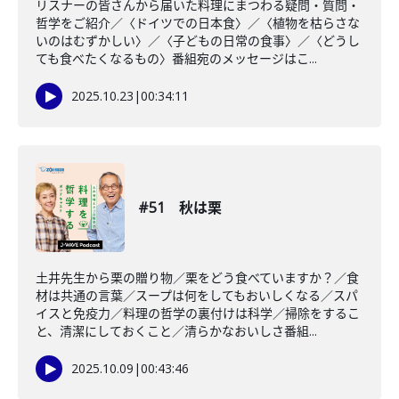
リスナーの皆さんから届いた料理にまつわる疑問・質問・
哲学をご紹介／〈ドイツでの日本食〉／〈植物を枯らさな
いのはむずかしい〉／〈子どもの日常の食事〉／〈どうし
ても食べたくなるもの〉番組宛のメッセージはこ...
2025.10.23
|
00:34:11
#51 秋は栗
土井先生から栗の贈り物／栗をどう食べていますか？／食
材は共通の言葉／スープは何をしてもおいしくなる／スパ
イスと免疫力／料理の哲学の裏付けは科学／掃除をするこ
と、清潔にしておくこと／清らかなおいしさ番組...
2025.10.09
|
00:43:46