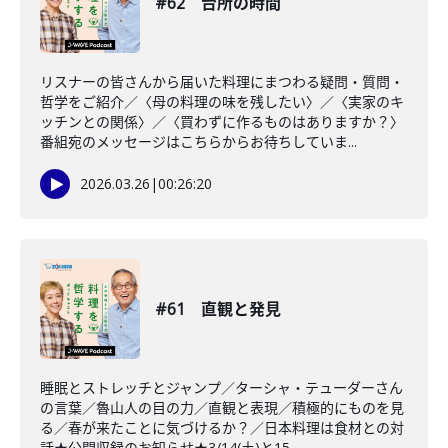
#62 台所の時間
リスナーの皆さんから届いた料理にまつわる疑問・質問・
哲学をご紹介／〈母の料理の味を残したい〉／〈実家のキ
ッチンとの関係〉／〈買わずに作るものはありますか？〉
番組宛のメッセージはこちらからお待ちしていま...
2026.03.26
|
00:26:20
#61 直観と発見
睡眠とストレッチとジャンプ／ターシャ・テューダーさん
の言葉／魯山人の目の力／直観と表現／積極的にものを見
る／春が来たことに気づけるか？／日本料理は食材との対
話★公開収録のお知らせ★3/14(土)と15...