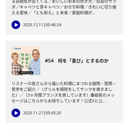
る雰囲気が出てくる／おいしいお米の炊き方／白菜のサラ
ダ／キャベツと芽キャベツ／おせち料理／きれいに切り揃
える意味／「とも和え」と未来／家庭料理が...
2025.12.11
|
00:40:24
#54 何を「喜び」とするのか
リスナーの皆さんから届いた料理にまつわる疑問・質問・
哲学をご紹介／〈グリルを掃除をしてサンマを焼きまし
た〉／〈3ヶ月間フランスを旅しています〉番組宛のメッ
セージはこちらからお待ちしています！公式Xと公...
2025.11.27
|
00:43:20