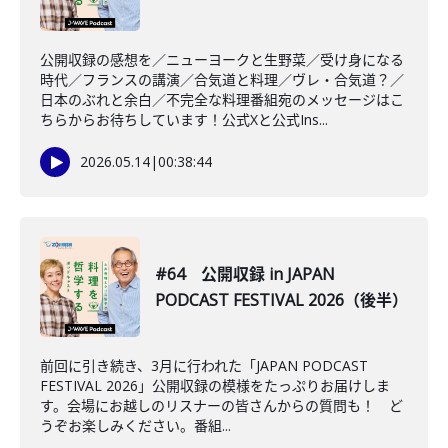
公開収録の感想を／ニューヨークと生野菜／受け身になる
時代／フランスの講演／合気道と料理／ヴレ・合気道？／
日本のぶれと余白／不完全な料理番組宛のメッセージはこ
ちらからお待ちしています！公式Xと公式Ins...
2026.05.14
|
00:38:44
#64 公開収録 in JAPAN
PODCAST FESTIVAL 2026（後半）
前回に引き続き、3月に行われた「JAPAN PODCAST
FESTIVAL 2026」公開収録の模様をたっぷりお届けしま
す。会場にお越しのリスナーの皆さんからの質問も！ ど
うぞお楽しみください。番組...