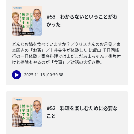
#53 わからないということがわ
かった
どんなお鍋を食べていますか？／クリスさんのお月見／東
本願寺の「お斎」／土井先生が体験した 比叡山 千日回峰
行の一日体験／家庭料理ではまだまだあまちゃん／後片付
けと掃除もやるのが「食事」／対話の大切さ番...
2025.11.13
|
00:39:38
#52 料理を楽しむために必要な
こと