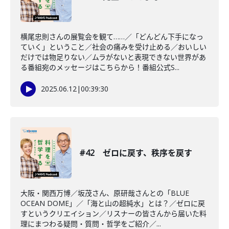
横尾忠則さんの展覧会を観て……／「どんどん下手になっ
ていく」ということ／社会の痛みを受け止める／おいしい
だけでは物足りない／ムラがないと表現できない世界があ
る番組宛のメッセージはこちらから！番組公式S...
2025.06.12
|
00:39:30
#42 ゼロに戻す、秩序を戻す
大阪・関西万博／坂茂さん、原研哉さんとの「BLUE
OCEAN DOME」／「海と山の超純水」とは？／ゼロに戻
すというクリエイション／リスナーの皆さんから届いた料
理にまつわる疑問・質問・哲学をご紹介／...