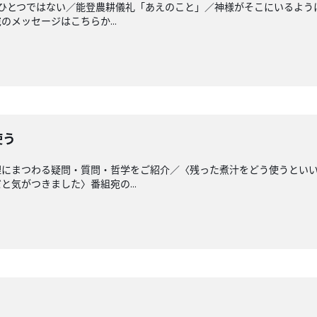
はひとつではない／能登農耕儀礼「あえのこと」／神様がそこにいるよう
メッセージはこちらか...
使う
理にまつわる疑問・質問・哲学をご紹介／〈残った煮汁をどう使うとい
気がつきました〉番組宛の...