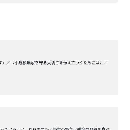
ます〉／〈小規模農家を守る大切さを伝えていくためには〉／
やっていること、ありますか／鎌倉の野菜／季節の野菜を食べ