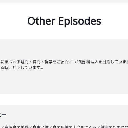
Other Episodes
にまつわる疑問・質問・哲学をご紹介／〈15歳 料理人を目指してい
時、どうしています...
ニー
と／鹿児島の地鶏／食事と体／食の記憶の土台をつくる／健康のために