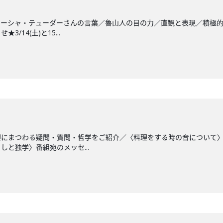
ターシャ・テューダーさんの言葉／魯山人の目の力／直観と表現／積極
/14(土)と15...
理にまつわる疑問・質問・哲学をご紹介／〈料理をする時の音について
と独学〉番組宛のメッセ...